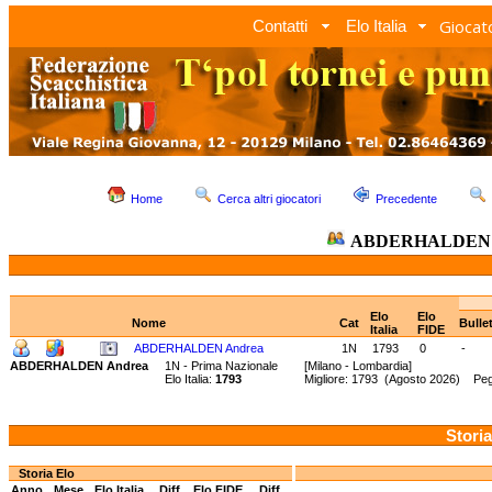
Giocato
Contatti
Elo Italia
Home
Cerca altri giocatori
Precedente
ABDERHALDEN 
Elo
Elo
Nome
Cat
Bulle
Italia
FIDE
ABDERHALDEN Andrea
1N
1793
0
-
ABDERHALDEN Andrea
1N - Prima Nazionale
[Milano - Lombardia]
Elo Italia:
1793
Migliore: 1793 (Agosto 2026) Peg
Storia
Storia Elo
Anno
Mese
Elo Italia
Diff.
Elo FIDE
Diff.