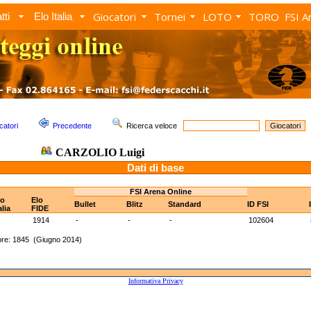
Giocatori
Tornei
LOTO
TORO
FSI A
tti
Elo Italia
catori
Precedente
Ricerca veloce
CARZOLIO Luigi
Dati di base
FSI Arena Online
lo
Elo
Bullet
Blitz
Standard
ID FSI
alia
FIDE
1914
-
-
-
102604
ore: 1845 (Giugno 2014)
Informativa Privacy