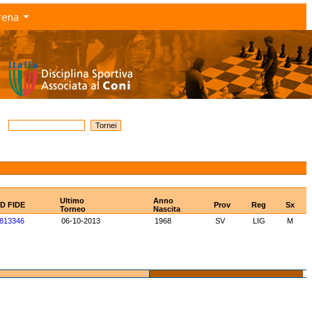
rena
Ultimo
Anno
ID FIDE
Prov
Reg
Sx
Torneo
Nascita
813346
06-10-2013
1968
SV
LIG
M