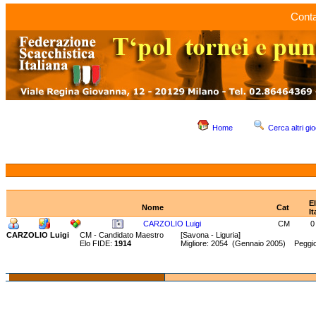
Conta
Home
Cerca altri gio
E
Nome
Cat
It
CARZOLIO Luigi
CM
0
CARZOLIO Luigi
CM - Candidato Maestro
[Savona - Liguria]
Elo FIDE:
1914
Migliore: 2054 (Gennaio 2005) Peggi