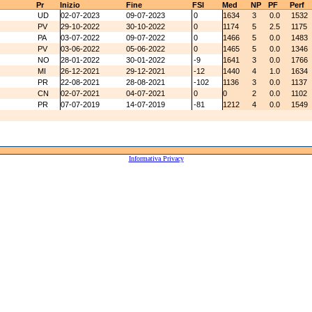
Pr
Inizio
Fine
FSI
Med
NP
PF
Perf
UD
02-07-2023
09-07-2023
0
1634
3
0.0
1532
PV
29-10-2022
30-10-2022
0
1174
5
2.5
1175
PA
03-07-2022
09-07-2022
0
1466
5
0.0
1483
PV
03-06-2022
05-06-2022
0
1465
5
0.0
1346
NO
28-01-2022
30-01-2022
-9
1641
3
0.0
1766
MI
26-12-2021
29-12-2021
-12
1440
4
1.0
1634
PR
22-08-2021
28-08-2021
-102
1136
3
0.0
1137
CN
02-07-2021
04-07-2021
0
0
2
0.0
1102
PR
07-07-2019
14-07-2019
-81
1212
4
0.0
1549
Informativa Privacy