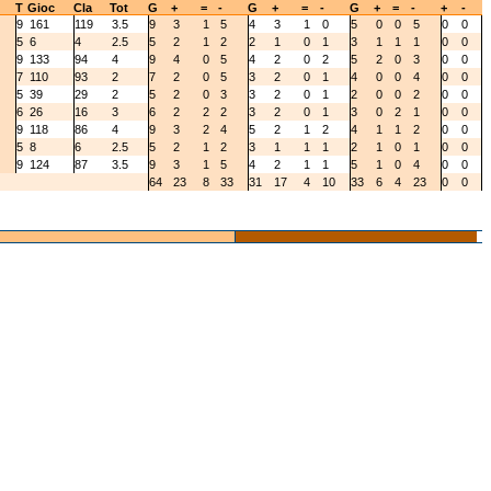
T
Gioc
Cla
Tot
G
+
=
-
G
+
=
-
G
+
=
-
+
-
9
161
119
3.5
9
3
1
5
4
3
1
0
5
0
0
5
0
0
5
6
4
2.5
5
2
1
2
2
1
0
1
3
1
1
1
0
0
9
133
94
4
9
4
0
5
4
2
0
2
5
2
0
3
0
0
7
110
93
2
7
2
0
5
3
2
0
1
4
0
0
4
0
0
5
39
29
2
5
2
0
3
3
2
0
1
2
0
0
2
0
0
6
26
16
3
6
2
2
2
3
2
0
1
3
0
2
1
0
0
9
118
86
4
9
3
2
4
5
2
1
2
4
1
1
2
0
0
5
8
6
2.5
5
2
1
2
3
1
1
1
2
1
0
1
0
0
9
124
87
3.5
9
3
1
5
4
2
1
1
5
1
0
4
0
0
64
23
8
33
31
17
4
10
33
6
4
23
0
0