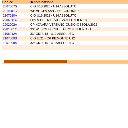
Codice
Denominazione
2307007G
CIG U18 2023 - U14 ASSOLUTO
2211001G
WE VIJGEV AAN ZEE - GIRONE 7
2207010A
CIG U18 2022 - U14 ASSOLUTO
2206011A
OPEN CITTA' DI VIGEVANO UNDER 18
2202002A
CP NOVARA-VERBANO-CUSIO-OSSOLA 2022
2201001C
33° WE ROBECCHETTO CON INDUNO - C
2108012A
33° CIG U18 - U12 ASSOLUTO
2107009B
CIG 2021 - CR PIEMONTE U12
1907008A
32° CIG U16 - U10 ASSOLUTO