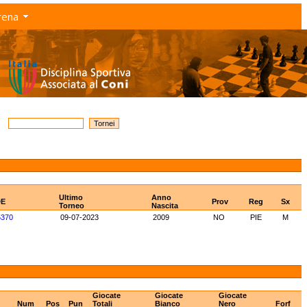
rena
Ultimo
Anno
DE
Prov
Reg
Sx
Torneo
Nascita
5370
09-07-2023
2009
NO
PIE
M
Giocate
Giocate
Giocate
Num
Pos
Pun
Totali
Bianco
Nero
Forf