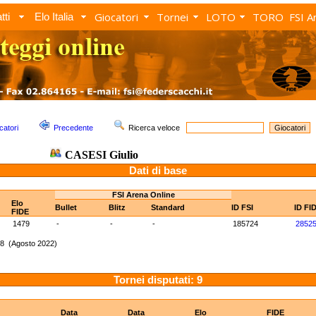
Giocatori
Tornei
LOTO
TORO
FSI A
tti
Elo Italia
catori
Precedente
Ricerca veloce
CASESI Giulio
Dati di base
FSI Arena Online
Elo
Bullet
Blitz
Standard
ID FSI
ID FI
FIDE
1479
-
-
-
185724
2852
28 (Agosto 2022)
Tornei disputati: 9
Data
Data
Elo
FIDE