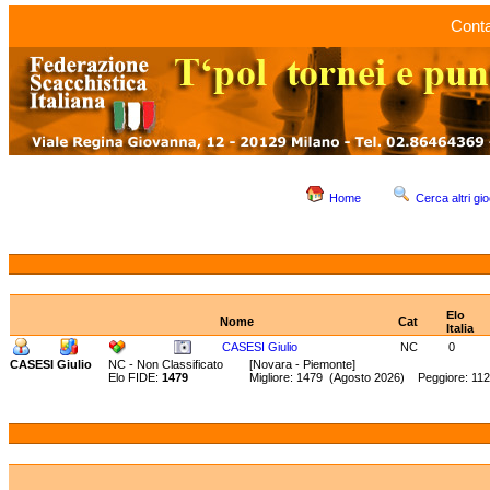
Conta
Home
Cerca altri gio
Elo
Nome
Cat
Italia
CASESI Giulio
NC
0
CASESI Giulio
NC - Non Classificato
[Novara - Piemonte]
Elo FIDE:
1479
Migliore: 1479 (Agosto 2026) Peggiore: 11