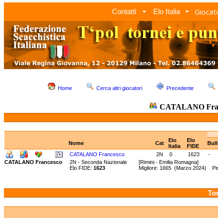
Giocato
Contatti
Elo Italia
Home
Cerca altri giocatori
Precedente
CATALANO Fran
Elo
Elo
Nome
Cat
Bul
Italia
FIDE
CATALANO Francesco
2N
0
1623
-
CATALANO Francesco
2N - Seconda Nazionale
[Rimini - Emilia Romagna]
Elo FIDE:
1623
Migliore: 1665 (Marzo 2024) Pe
Tor