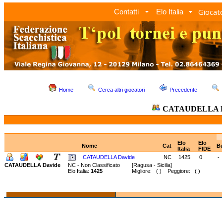
Giocato
Contatti
Elo Italia
Home
Cerca altri giocatori
Precedente
CATAUDELLA D
Elo
Elo
Nome
Cat
B
Italia
FIDE
CATAUDELLA Davide
NC
1425
0
-
CATAUDELLA Davide
NC - Non Classificato
[Ragusa - Sicilia]
Elo Italia:
1425
Migliore: ( ) Peggiore: ( )