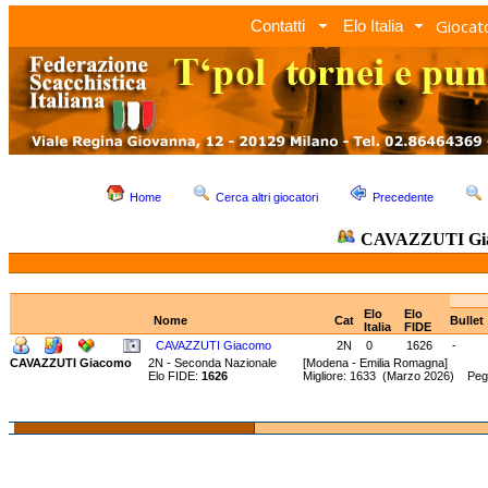
Giocato
Contatti
Elo Italia
Home
Cerca altri giocatori
Precedente
CAVAZZUTI Gi
Elo
Elo
Nome
Cat
Bullet
Italia
FIDE
CAVAZZUTI Giacomo
2N
0
1626
-
CAVAZZUTI Giacomo
2N - Seconda Nazionale
[Modena - Emilia Romagna]
Elo FIDE:
1626
Migliore: 1633 (Marzo 2026) Peg