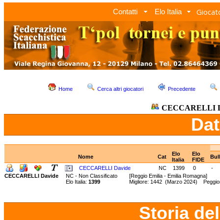
Giocato
Contatti
Elo Italia
Home
Cerca altri giocatori
Precedente
CECCARELLI D
Dat
Elo
Elo
Nome
Cat
Bul
Italia
FIDE
CECCARELLI Davide
NC
1399
0
-
CECCARELLI Davide
NC - Non Classificato
[Reggio Emilia - Emilia Romagna]
Elo Italia:
1399
Migliore: 1442 (Marzo 2024) Peggi
Storia de