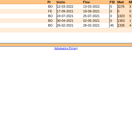
Pr
Inizio
Fine
FSI
Med
N
BO
12-03-2022
13-03-2022
0
1176
3
FE
17-09-2021
19-09-2021
0
0
0
BO
24-07-2021
25-07-2021
0
1323
5
BO
30-04-2021
02-05-2021
0
1363
1
BO
26-02-2021
28-02-2021
45
1335
4
Informativa Privacy