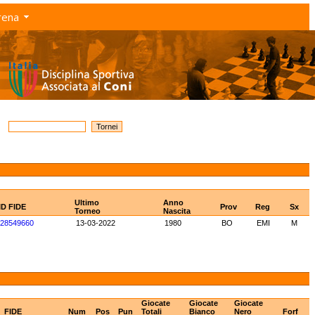
rena
Ultimo
Anno
ID FIDE
Prov
Reg
Sx
Torneo
Nascita
28549660
13-03-2022
1980
BO
EMI
M
Giocate
Giocate
Giocate
FIDE
Num
Pos
Pun
Totali
Bianco
Nero
Forf