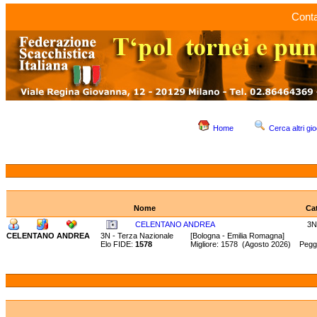
Conta
Home
Cerca altri gio
Nome
Ca
CELENTANO ANDREA
3N
CELENTANO ANDREA
3N - Terza Nazionale
[Bologna - Emilia Romagna]
Elo FIDE:
1578
Migliore: 1578 (Agosto 2026) Peggi