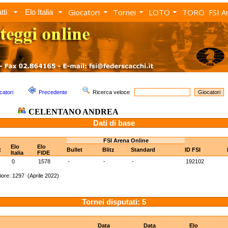
Giocatori
Tornei
LOTO
TORO
FSI A
tti
Elo Italia
catori
Precedente
Ricerca veloce
CELENTANO ANDREA
Dati di base
FSI Arena Online
Elo
Elo
t
Bullet
Blitz
Standard
ID FSI
Italia
FIDE
0
1578
-
-
-
192102
ore: 1297 (Aprile 2022)
Tornei disputati: 5
Data
Data
Elo