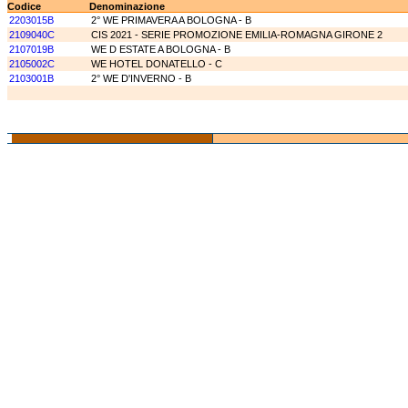
Codice
Denominazione
2203015B
2° WE PRIMAVERA A BOLOGNA - B
2109040C
CIS 2021 - SERIE PROMOZIONE EMILIA-ROMAGNA GIRONE 2
2107019B
WE D ESTATE A BOLOGNA - B
2105002C
WE HOTEL DONATELLO - C
2103001B
2° WE D'INVERNO - B