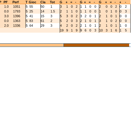
P
PF
Perf
T
Gioc
Cla
Tot
G
+
=
-
G
+
=
-
G
+
=
-
+
-
1.0
1051
5
55
50
1
3
1
0
2
1
1
0
0
2
0
0
2
0
2
0.0
1793
5
25
14
1.5
2
1
1
0
1
1
0
0
1
0
1
0
0
3
3.0
1396
5
41
15
3
5
3
0
2
3
2
0
1
2
1
0
1
0
0
0.0
1363
5
83
61
2
5
2
0
3
2
1
0
1
3
1
0
2
0
0
2.0
1336
5
64
29
3
4
2
0
2
2
1
0
1
2
1
0
1
1
0
19
9
1
9
9
6
0
3
10
3
1
6
1
5