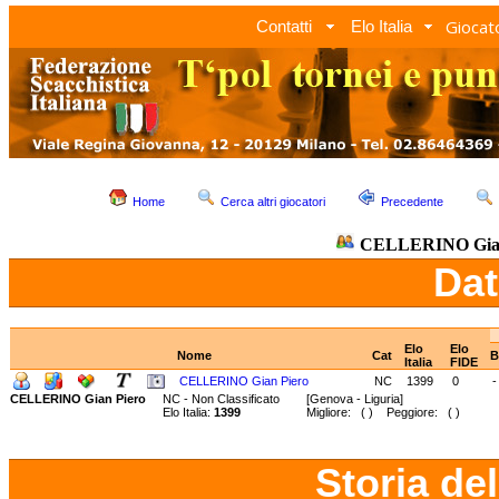
Giocato
Contatti
Elo Italia
Home
Cerca altri giocatori
Precedente
CELLERINO Gian
Dat
Elo
Elo
Nome
Cat
B
Italia
FIDE
CELLERINO Gian Piero
NC
1399
0
-
CELLERINO Gian Piero
NC - Non Classificato
[Genova - Liguria]
Elo Italia:
1399
Migliore: ( ) Peggiore: ( )
Storia de