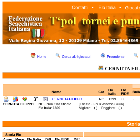
Giocato
Contatti
Elo Italia
Home
Cerca altri giocatori
Precedente
CERNUTA FIL
Elo
Elo
Nome
Cat
Bull
Italia
FIDE
CERNUTA FILIPPO
NC
1399
0
-
CERNUTA FILIPPO
NC - Non Classificato
[Trieste - Friuli Venezia Giulia]
Elo Italia:
1399
Migliore: ( ) Peggiore: ( )
Storia
Storia Elo
Anno
Mese
Elo Italia
Diff.
Elo FIDE
Diff.