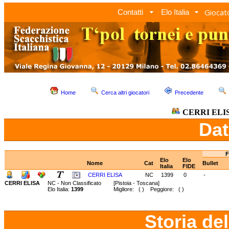
Giocato
Contatti
Elo Italia
Home
Cerca altri giocatori
Precedente
CERRI ELI
Dat
F
Elo
Elo
Nome
Cat
Bullet
Italia
FIDE
CERRI ELISA
NC
1399
0
-
CERRI ELISA
NC - Non Classificato
[Pistoia - Toscana]
Elo Italia:
1399
Migliore: ( ) Peggiore: ( )
Storia de