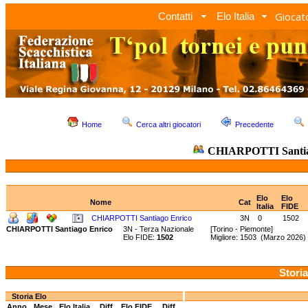
Giocato
Contatti
Elo Italia
Home
Cerca altri giocatori
Precedente
CHIARPOTTI Santia
Elo
Elo
Nome
Cat
Italia
FIDE
CHIARPOTTI Santiago Enrico
3N
0
1502
CHIARPOTTI Santiago Enrico
3N - Terza Nazionale
[Torino - Piemonte]
Elo FIDE:
1502
Migliore: 1503 (Marzo 2026)
Storia
Storia Elo
Anno
Mese
Elo Italia
Diff.
Elo FIDE
Diff.