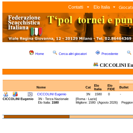
Giocato
Contatti
Elo Italia
Home
Cerca altri giocatori
Precedente
CICCOLINI Eu
Elo
Elo
Nome
Cat
Bullet
Italia
FIDE
CICCOLINI Eugenio
3N
1580
0
-
CICCOLINI Eugenio
3N - Terza Nazionale
[Roma - Lazio]
Elo Italia:
1580
Migliore: 1580 (Agosto 2026) Peggiore