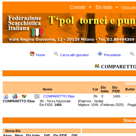
Giocato
Contatti
Elo Italia
Home
Cerca altri giocatori
Precedente
COMPARETTO 
Elo
Elo
Nome
Cat
Bullet
Italia
FIDE
COMPARETTO Elias
3N
0
1465
-
COMPARETTO Elias
3N - Terza Nazionale
[Palermo - Sicilia]
Elo FIDE:
1465
Migliore: 1546 (Febbraio 2025) Pegg
Storia
Storia Elo
Anno
Mese
Elo Italia
Diff.
Elo FIDE
Diff.