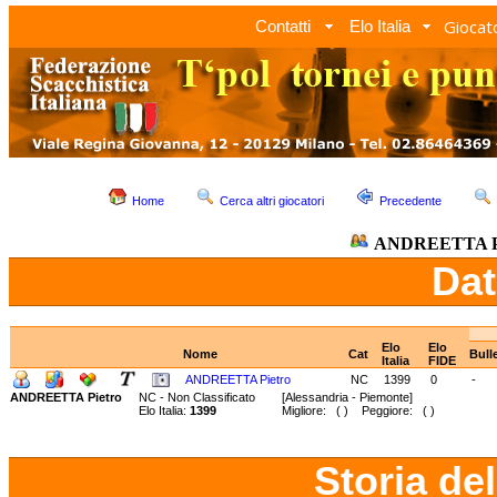
Giocato
Contatti
Elo Italia
Home
Cerca altri giocatori
Precedente
ANDREETTA Pi
Dat
Elo
Elo
Nome
Cat
Bull
Italia
FIDE
ANDREETTA Pietro
NC
1399
0
-
ANDREETTA Pietro
NC - Non Classificato
[Alessandria - Piemonte]
Elo Italia:
1399
Migliore: ( ) Peggiore: ( )
Storia de