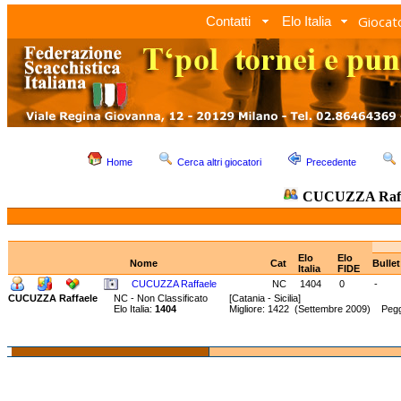
Giocato
Contatti
Elo Italia
Home
Cerca altri giocatori
Precedente
CUCUZZA Raff
Elo
Elo
Nome
Cat
Bulle
Italia
FIDE
CUCUZZA Raffaele
NC
1404
0
-
CUCUZZA Raffaele
NC - Non Classificato
[Catania - Sicilia]
Elo Italia:
1404
Migliore: 1422 (Settembre 2009) Peg