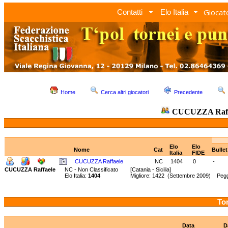
Giocato
Contatti
Elo Italia
Home
Cerca altri giocatori
Precedente
CUCUZZA Raff
Elo
Elo
Nome
Cat
Bulle
Italia
FIDE
CUCUZZA Raffaele
NC
1404
0
-
CUCUZZA Raffaele
NC - Non Classificato
[Catania - Sicilia]
Elo Italia:
1404
Migliore: 1422 (Settembre 2009) Peg
Tor
Data
D