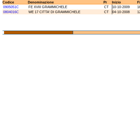
Codice
Denominazione
Pr
Inizio
F
0905051C
FE XVIII GRAMMICHELE
CT
10-10-2009
1
0804016C
WE 17 CITTA' DI GRAMMICHELE
CT
04-10-2008
1