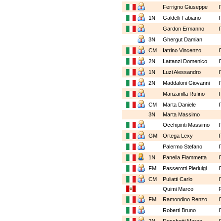
Ferrigno Giuseppe
1N
Galdelli Fabiano
Gardon Ermanno
3N
Ghergut Damian
CM
Iatrino Vincenzo
2N
Lattanzi Domenico
1N
Luzi Alessandro
2N
Maddaloni Giovanni
Manzanilla Rufino
CM
Marta Daniele
3N
Marta Massimo
Occhipinti Massimo
GM
Ortega Lexy
Palermo Stefano
1N
Panella Fiammetta
FM
Passerotti Pierluigi
CM
Puliatti Carlo
Quimi Marco
FM
Ramondino Renzo
Roberti Bruno