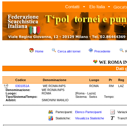
Giocato
Contatti
Elo Italia
Home
Cerca altri tornei
Precedente
R
WE ROMA I
Dati 
Codice
Denominazione
Luogo
Pr
Reg
0301051A
WE ROMA INPS
ROMA
RM
LAZ
Denominazione:
WE ROMA INPS
Luogo:
ROMA
[Roma - Lazio]
Tipo/Sistema/Tempo:
Sistema: Swiss Tempo:
Arbitri:
SIMONINI MANLIO
Partecipanti:
Elenco Partecipanti
Variazi
Statistiche:
Visualizza Statistiche
Tranch