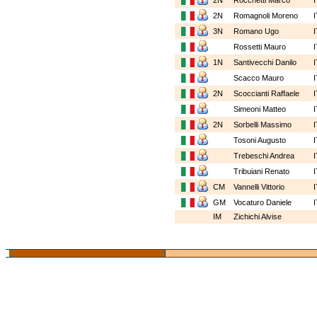
2N
Rocchetti Marco
2N
Romagnoli Moreno
3N
Romano Ugo
Rossetti Mauro
1N
Santivecchi Danilo
Scacco Mauro
2N
Scoccianti Raffaele
Simeoni Matteo
2N
Sorbelli Massimo
Tosoni Augusto
Trebeschi Andrea
Tribuiani Renato
CM
Vannelli Vittorio
GM
Vocaturo Daniele
IM
Zichichi Alvise