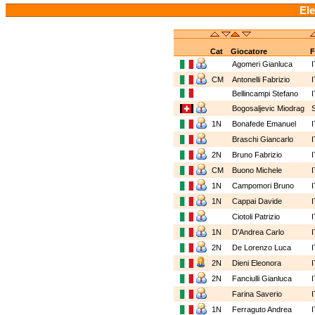
Ele
Cat
Giocatore
F
Agomeri Gianluca
CM
Antonelli Fabrizio
Bellincampi Stefano
Bogosaljevic Miodrag
1N
Bonafede Emanuel
Braschi Giancarlo
2N
Bruno Fabrizio
CM
Buono Michele
1N
Campomori Bruno
1N
Cappai Davide
Ciotoli Patrizio
1N
D'Andrea Carlo
2N
De Lorenzo Luca
2N
Dieni Eleonora
2N
Fanciulli Gianluca
Farina Saverio
1N
Ferraguto Andrea