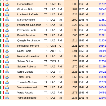
Gennari Dario
ITA
UMB
TR
1500
1968
M
11702
Glorioso Attilio
ITA
LAZ
RM
1287
1925
M
10543
Lombardi Raffaele
ITA
LAZ
RM
1524
1946
M
11221
Martino Antonio
ITA
LAZ
RM
1600
1956
M
11881
Pallucchini Giuseppe
ITA
LAZ
RM
1528
1960
M
11095
Pavoncelli Paolo
ITA
LAZ
RM
1539
1968
M
11236
Petrelli Fabrizio
ITA
LAZ
RM
1500
1970
M
11221
Quaglia Ferdinando
ITA
LAZ
RM
1511
1948
M
11209
Romagnoli Moreno
ITA
UMB
PG
1621
1964
M
10542
Rossi Paolo
ITA
ABR
PE
1591
1958
M
10894
Russo Massimiliano
ITA
LAZ
RM
1582
1967
M
10542
Salerni Guido
ITA
TOS
FI
1570
1959
M
11758
Salonini Roberto
ITA
LAZ
RM
1570
1940
M
11199
Stirpe Claudio
ITA
LAZ
FR
1626
1983
M
10421
Taloni Silvio
ITA
LAZ
RM
1558
1962
M
11339
Teofilatto Stefano
ITA
LAZ
RM
1504
1963
M
11209
Vanzan Alessandro
ITA
LAZ
RM
1558
1944
M
10542
Vargiu Antonio
ITA
LAZ
RM
1575
1946
M
10451
Yamson Roberto
ITA
LAZ
RM
1638
1961
M
11646