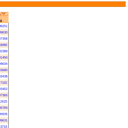
D
SI
06251
09630
07358
18080
02389
01450
09634
03680
03438
17102
03452
07365
12625
05784
09935
09631
13710