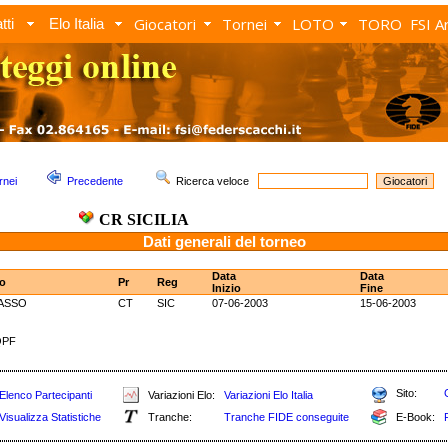
Giocatori
Tornei
LOTO
TORO
FSI A
tti
Elo Italia
rnei
Precedente
Ricerca veloce
CR SICILIA
Dati generali del torneo
Data
Data
o
Pr
Reg
Inizio
Fine
ASSO
CT
SIC
07-06-2003
15-06-2003
QPF
Sito:
Elenco Partecipanti
Variazioni Elo:
Variazioni Elo Italia
Visualizza Statistiche
Tranche:
Tranche FIDE conseguite
E-Book: