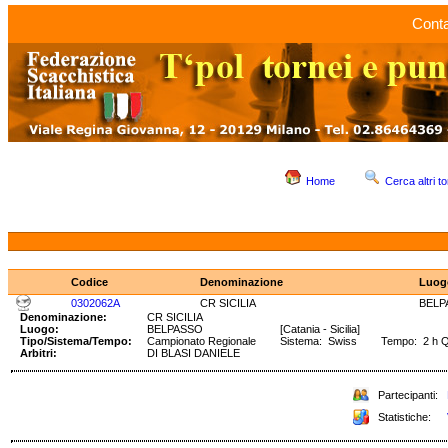
Conta
Home
Cerca altri to
Codice
Denominazione
Luog
0302062A
CR SICILIA
BELP
Denominazione:
CR SICILIA
Luogo:
BELPASSO
[Catania - Sicilia]
Tipo/Sistema/Tempo:
Campionato Regionale
Sistema: Swiss Tempo: 2 h 
Arbitri:
DI BLASI DANIELE
Partecipanti:
Statistiche: