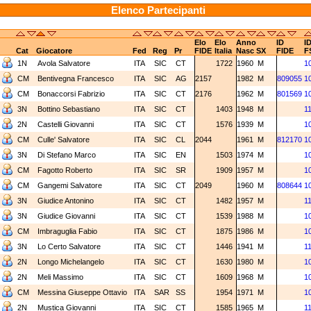
Elenco Partecipanti
Elo
Elo
Anno
ID
I
Cat
Giocatore
Fed
Reg
Pr
FIDE
Italia
Nasc
SX
FIDE
F
1N
Avola Salvatore
ITA
SIC
CT
1722
1960
M
1
CM
Bentivegna Francesco
ITA
SIC
AG
2157
1982
M
809055
1
CM
Bonaccorsi Fabrizio
ITA
SIC
CT
2176
1962
M
801569
1
3N
Bottino Sebastiano
ITA
SIC
CT
1403
1948
M
1
2N
Castelli Giovanni
ITA
SIC
CT
1576
1939
M
1
CM
Culle' Salvatore
ITA
SIC
CL
2044
1961
M
812170
1
3N
Di Stefano Marco
ITA
SIC
EN
1503
1974
M
1
CM
Fagotto Roberto
ITA
SIC
SR
1909
1957
M
1
CM
Gangemi Salvatore
ITA
SIC
CT
2049
1960
M
808644
1
3N
Giudice Antonino
ITA
SIC
CT
1482
1957
M
1
3N
Giudice Giovanni
ITA
SIC
CT
1539
1988
M
1
CM
Imbraguglia Fabio
ITA
SIC
CT
1875
1986
M
1
3N
Lo Certo Salvatore
ITA
SIC
CT
1446
1941
M
1
2N
Longo Michelangelo
ITA
SIC
CT
1630
1980
M
1
2N
Meli Massimo
ITA
SIC
CT
1609
1968
M
1
CM
Messina Giuseppe Ottavio
ITA
SAR
SS
1954
1971
M
1
2N
Mustica Giovanni
ITA
SIC
CT
1585
1965
M
1