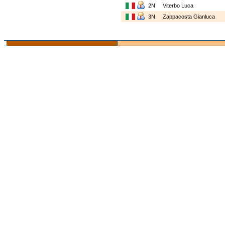
2N
Viterbo Luca
3N
Zappacosta Gianluca