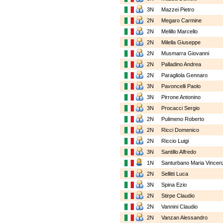
3N
Mazzei Pietro
2N
Megaro Carmine
2N
Melillo Marcello
2N
Milella Giuseppe
2N
Musmarra Giovanni
2N
Palladino Andrea
2N
Paragliola Gennaro
3N
Pavoncelli Paolo
3N
Pirrone Antonino
3N
Procacci Sergio
2N
Pulimeno Roberto
2N
Ricci Domenico
2N
Riccio Luigi
3N
Santillo Alfredo
1N
Santurbano Maria Vince
2N
Sellitti Luca
3N
Spina Ezio
2N
Stirpe Claudio
2N
Vannini Claudio
2N
Vanzan Alessandro