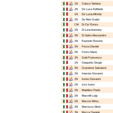
1N
Colucci Stefano
2N
De Luca Raffaele
1N
De Lucia Alfredo
2N
De Meo Guido
CM
Di Cio' Enrico
2N
Di Lizia Antonino
3N
Di Salvo Alessandro
2N
Esposito Rosario
2N
Fezza Davide
2N
Fonzo Mario
2N
Gatti Francesco
1N
Giaquinto Sergio
3N
Grandone Salvatore
2N
Improta Giovanni
2N
Iovino Giovanni
2N
Izzo Ivano
2N
Maiellaro Paolo
2N
Marcelli Luigi
2N
Marcori Mirko
3N
Marrocco Silvio
3N
Mazza Daniele