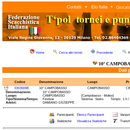
Giocato
Contatti
Elo Italia
Home
Cerca altri tornei
Precedente
R
10° CAMPOB
Dati 
Codice
Denominazione
Luogo
Pr
0303009B
10° CAMPOBASSO
CAMPOBASSO
C
Denominazione:
10° CAMPOBASSO
Luogo:
CAMPOBASSO
[Campobasso - Molise]
Tipo/Sistema/Tempo:
Festival
Sistema: Swiss Tempo: 1 h / 
Arbitri:
DAMIANO GIUSEPPE
Partecipanti:
Elenco Partecipanti
Variazi
Statistiche:
Visualizza Statistiche
Tranch