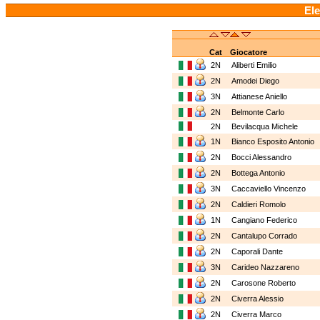
Ele
Cat
Giocatore
2N
Aliberti Emilio
2N
Amodei Diego
3N
Attianese Aniello
2N
Belmonte Carlo
2N
Bevilacqua Michele
1N
Bianco Esposito Antonio
2N
Bocci Alessandro
2N
Bottega Antonio
3N
Caccaviello Vincenzo
2N
Caldieri Romolo
1N
Cangiano Federico
2N
Cantalupo Corrado
2N
Caporali Dante
3N
Carideo Nazzareno
2N
Carosone Roberto
2N
Civerra Alessio
2N
Civerra Marco