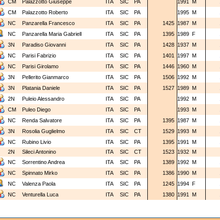
CM
Palazzotto Giuseppe
ITA
SIC
PA
1991
M
CM
Palazzotto Roberto
ITA
SIC
PA
1995
M
NC
Panzarella Francesco
ITA
SIC
PA
1425
1987
M
NC
Panzarella Maria Gabriell
ITA
SIC
PA
1395
1989
F
3N
Paradiso Giovanni
ITA
SIC
PA
1428
1937
M
NC
Parisi Fabrizio
ITA
SIC
PA
1401
1997
M
NC
Parisi Girolamo
ITA
SIC
PA
1446
1960
M
3N
Pellerito Gianmarco
ITA
SIC
PA
1506
1992
M
3N
Platania Daniele
ITA
SIC
PA
1527
1989
M
2N
Puleio Alessandro
ITA
SIC
PA
1992
M
CM
Puleo Diego
ITA
SIC
PA
1993
M
NC
Renda Salvatore
ITA
SIC
PA
1395
1987
M
3N
Rosolia Guglielmo
ITA
SIC
CT
1529
1993
M
NC
Rubino Livio
ITA
SIC
PA
1395
1991
M
2N
Sileci Antonino
ITA
SIC
CT
1523
1932
M
NC
Sorrentino Andrea
ITA
SIC
PA
1389
1992
M
NC
Spinnato Mirko
ITA
SIC
PA
1386
1990
M
NC
Valenza Paola
ITA
SIC
PA
1245
1994
F
NC
Venturella Luca
ITA
SIC
PA
1380
1991
M