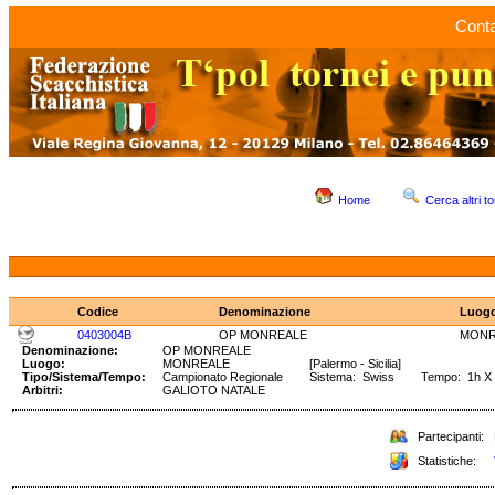
Conta
Home
Cerca altri to
Codice
Denominazione
Luog
0403004B
OP MONREALE
MONR
Denominazione:
OP MONREALE
Luogo:
MONREALE
[Palermo - Sicilia]
Tipo/Sistema/Tempo:
Campionato Regionale
Sistema: Swiss Tempo: 1h X 2
Arbitri:
GALIOTO NATALE
Partecipanti:
Statistiche: