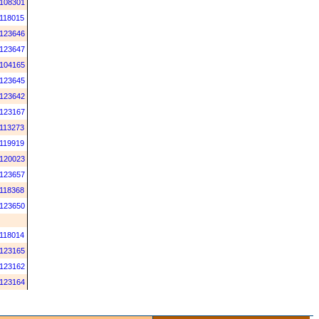
108301
118015
123646
123647
104165
123645
123642
123167
113273
119919
120023
123657
118368
123650
118014
123165
123162
123164