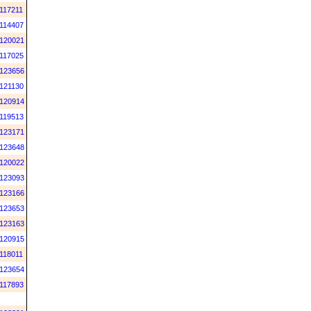
117211
114407
120021
117025
123656
121130
120914
119513
123171
123648
120022
123093
123166
123653
123163
120915
118011
123654
117893