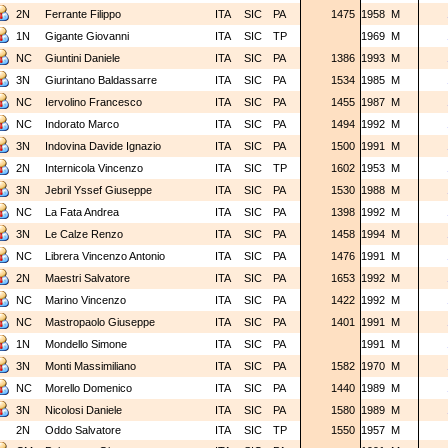
2N
Ferrante Filippo
ITA
SIC
PA
1475
1958
M
1N
Gigante Giovanni
ITA
SIC
TP
1969
M
NC
Giuntini Daniele
ITA
SIC
PA
1386
1993
M
3N
Giurintano Baldassarre
ITA
SIC
PA
1534
1985
M
NC
Iervolino Francesco
ITA
SIC
PA
1455
1987
M
NC
Indorato Marco
ITA
SIC
PA
1494
1992
M
3N
Indovina Davide Ignazio
ITA
SIC
PA
1500
1991
M
2N
Internicola Vincenzo
ITA
SIC
TP
1602
1953
M
3N
Jebril Yssef Giuseppe
ITA
SIC
PA
1530
1988
M
NC
La Fata Andrea
ITA
SIC
PA
1398
1992
M
3N
Le Calze Renzo
ITA
SIC
PA
1458
1994
M
NC
Librera Vincenzo Antonio
ITA
SIC
PA
1476
1991
M
2N
Maestri Salvatore
ITA
SIC
PA
1653
1992
M
NC
Marino Vincenzo
ITA
SIC
PA
1422
1992
M
NC
Mastropaolo Giuseppe
ITA
SIC
PA
1401
1991
M
1N
Mondello Simone
ITA
SIC
PA
1991
M
3N
Monti Massimiliano
ITA
SIC
PA
1582
1970
M
NC
Morello Domenico
ITA
SIC
PA
1440
1989
M
3N
Nicolosi Daniele
ITA
SIC
PA
1580
1989
M
2N
Oddo Salvatore
ITA
SIC
TP
1550
1957
M