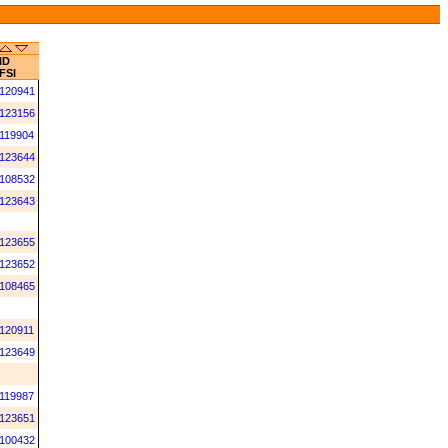
ID
FSI
120941
123156
119904
123644
108532
123643
123655
123652
108465
120911
123649
119987
123651
100432