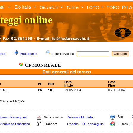
Giocatori
Tornei
LOTO
TORO
FSI A
tti
Elo Italia
rnei
Precedente
Ricerca veloce
OP MONREALE
Dati generali del torneo
Data
Data
o
Pr
Reg
Inizio
Fine
EALE
PA
SIC
29-05-2004
06-06-2004
0 ms + 1 h QPF
Sito:
Elenco Partecipanti
Variazioni Elo:
Variazioni Elo Italia
Visualizza Statistiche
Tranche:
Tranche FIDE conseguite
E-Book: