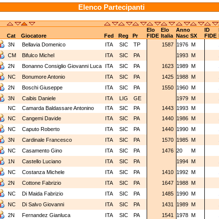
Elenco Partecipanti
Elo
Elo
Anno
ID
Cat
Giocatore
Fed
Reg
Pr
FIDE
Italia
Nasc
SX
FIDE
3N
Bellavia Domenico
ITA
SIC
TP
1587
1976
M
CM
Bifulco Michel
ITA
SIC
PA
1993
M
2N
Bonanno Consiglio Giovanni Luca
ITA
SIC
PA
1623
1989
M
NC
Bonumore Antonio
ITA
SIC
PA
1425
1988
M
2N
Boschi Giuseppe
ITA
SIC
PA
1550
1960
M
3N
Caibis Daniele
ITA
LIG
GE
1979
M
NC
Camarda Baldassare Antonino
ITA
SIC
PA
1443
1993
M
NC
Cangemi Davide
ITA
SIC
PA
1440
1986
M
NC
Caputo Roberto
ITA
SIC
PA
1440
1990
M
3N
Cardinale Francesco
ITA
SIC
PA
1570
1985
M
NC
Casamento Gino
ITA
SIC
PA
1476
20
M
1N
Castello Luciano
ITA
SIC
PA
1994
M
NC
Costanza Michele
ITA
SIC
PA
1410
1992
M
2N
Cottone Fabrizio
ITA
SIC
PA
1647
1988
M
NC
Di Maida Fabrizio
ITA
SIC
PA
1485
1990
M
NC
Di Salvo Giovanni
ITA
SIC
PA
1431
1989
M
2N
Fernandez Gianluca
ITA
SIC
PA
1541
1978
M