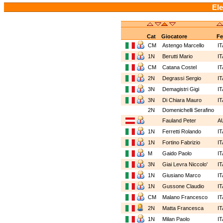
Ele
Cat
Giocatore
F
CM
Astengo Marcello
I
1N
Berutti Mario
I
CM
Catana Costel
I
2N
Degrassi Sergio
I
3N
Demagistri Gigi
I
3N
Di Chiara Mauro
I
2N
Domenichelli Serafino
Fauland Peter
A
1N
Ferretti Rolando
I
1N
Fortino Fabrizio
I
M
Gaido Paolo
I
3N
Giai Levra Niccolo'
I
1N
Giusiano Marco
I
1N
Gussone Claudio
I
CM
Malano Francesco
I
2N
Matta Francesca
I
1N
Milan Paolo
I