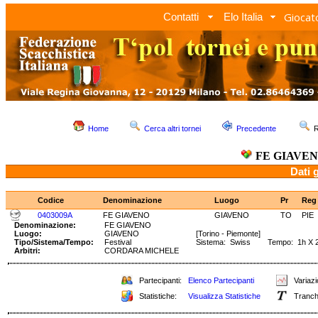
Giocato
Contatti
Elo Italia
Home
Cerca altri tornei
Precedente
R
FE GIAVE
Dati 
Codice
Denominazione
Luogo
Pr
Reg
0403009A
FE GIAVENO
GIAVENO
TO
PIE
Denominazione:
FE GIAVENO
Luogo:
GIAVENO
[Torino - Piemonte]
Tipo/Sistema/Tempo:
Festival
Sistema: Swiss Tempo: 1h X 2
Arbitri:
CORDARA MICHELE
Partecipanti:
Elenco Partecipanti
Variazi
Statistiche:
Visualizza Statistiche
Tranch