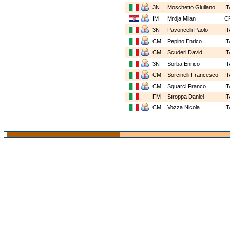
3N
Moschetto Giuliano
I
IM
Mrdja Milan
C
3N
Pavoncelli Paolo
I
CM
Pepino Enrico
I
CM
Scuderi David
I
3N
Sorba Enrico
I
CM
Sorcinelli Francesco
I
CM
Squarci Franco
I
FM
Stroppa Daniel
I
CM
Vozza Nicola
I