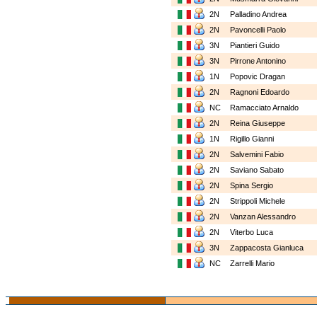
2N
Palladino Andrea
2N
Pavoncelli Paolo
3N
Piantieri Guido
3N
Pirrone Antonino
1N
Popovic Dragan
2N
Ragnoni Edoardo
NC
Ramacciato Arnaldo
2N
Reina Giuseppe
1N
Rigillo Gianni
2N
Salvemini Fabio
2N
Saviano Sabato
2N
Spina Sergio
2N
Strippoli Michele
2N
Vanzan Alessandro
2N
Viterbo Luca
3N
Zappacosta Gianluca
NC
Zarrelli Mario