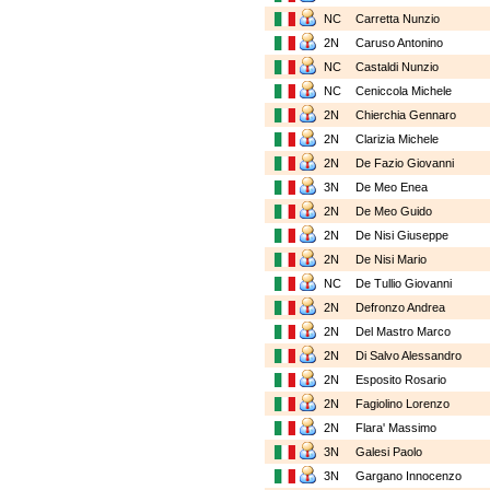
NC
Carretta Nunzio
2N
Caruso Antonino
NC
Castaldi Nunzio
NC
Ceniccola Michele
2N
Chierchia Gennaro
2N
Clarizia Michele
2N
De Fazio Giovanni
3N
De Meo Enea
2N
De Meo Guido
2N
De Nisi Giuseppe
2N
De Nisi Mario
NC
De Tullio Giovanni
2N
Defronzo Andrea
2N
Del Mastro Marco
2N
Di Salvo Alessandro
2N
Esposito Rosario
2N
Fagiolino Lorenzo
2N
Flara' Massimo
3N
Galesi Paolo
3N
Gargano Innocenzo