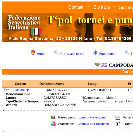
Giocato
Contatti
Elo Italia
Home
Cerca altri tornei
Precedente
R
FE CAMPOBA
Dati 
Codice
Denominazione
Luogo
Pr
0403011B
FE CAMPOBASSO
CAMPOBASSO
CB
Denominazione:
FE CAMPOBASSO
Luogo:
CAMPOBASSO
[Campobasso - Molise]
Tipo/Sistema/Tempo:
Festival
Sistema: Swiss Tempo: 1 h x 
Arbitri:
DAMIANO GIUSEPPE
Partecipanti:
Elenco Partecipanti
Variazi
Statistiche:
Visualizza Statistiche
Tranch