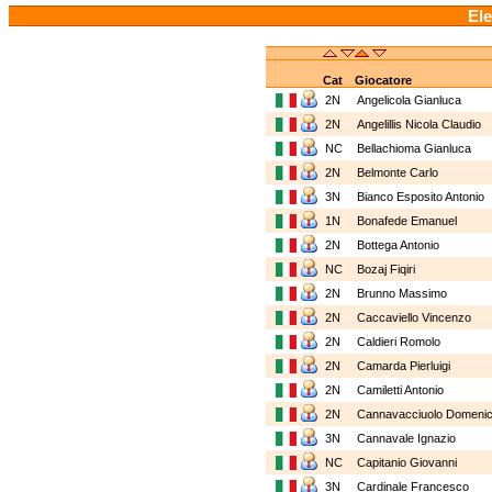
Ele
Cat
Giocatore
2N
Angelicola Gianluca
2N
Angelillis Nicola Claudio
NC
Bellachioma Gianluca
2N
Belmonte Carlo
3N
Bianco Esposito Antonio
1N
Bonafede Emanuel
2N
Bottega Antonio
NC
Bozaj Fiqiri
2N
Brunno Massimo
2N
Caccaviello Vincenzo
2N
Caldieri Romolo
2N
Camarda Pierluigi
2N
Camiletti Antonio
2N
Cannavacciuolo Domen
3N
Cannavale Ignazio
NC
Capitanio Giovanni
3N
Cardinale Francesco