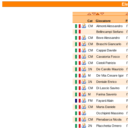
Ele
Cat
Giocatore
F
CM
Almonti Alessandro
I
Bellincampi Stefano
I
CM
Bove Alessandro
I
CM
Braschi Giancarlo
I
CM
Cappai Davide
I
CM
Cavatorta Fosco
I
CM
Ciotoli Patrizio
I
1N
De Carolis Maurizio
I
M
De Vita Cesare Igor
I
1N
Dentale Enrico
I
CM
Di Lascio Savino
I
M
Farina Saverio
I
FM
Fayard Alain
CM
Marta Daniele
I
Occhipinti Massimo
I
CM
Pienabarca Nicola
I
2N
Placchetta Omero
I