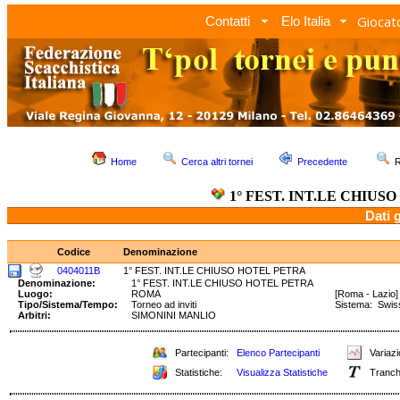
Giocato
Contatti
Elo Italia
Home
Cerca altri tornei
Precedente
R
1° FEST. INT.LE CHIUS
Dati 
Codice
Denominazione
0404011B
1° FEST. INT.LE CHIUSO HOTEL PETRA
Denominazione:
1° FEST. INT.LE CHIUSO HOTEL PETRA
Luogo:
ROMA
[Roma - Lazio]
Tipo/Sistema/Tempo:
Torneo ad inviti
Sistema: Swi
Arbitri:
SIMONINI MANLIO
Partecipanti:
Elenco Partecipanti
Variazi
Statistiche:
Visualizza Statistiche
Tranch