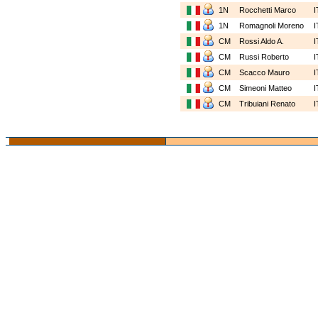
1N
Rocchetti Marco
I
1N
Romagnoli Moreno
I
CM
Rossi Aldo A.
I
CM
Russi Roberto
I
CM
Scacco Mauro
I
CM
Simeoni Matteo
I
CM
Tribuiani Renato
I