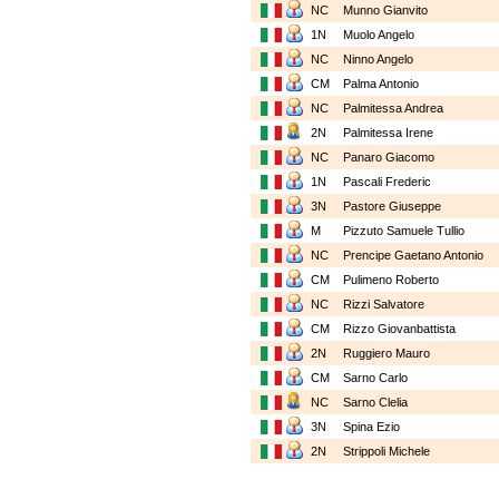
NC
Munno Gianvito
1N
Muolo Angelo
NC
Ninno Angelo
CM
Palma Antonio
NC
Palmitessa Andrea
2N
Palmitessa Irene
NC
Panaro Giacomo
1N
Pascali Frederic
3N
Pastore Giuseppe
M
Pizzuto Samuele Tullio
NC
Prencipe Gaetano Antonio
CM
Pulimeno Roberto
NC
Rizzi Salvatore
CM
Rizzo Giovanbattista
2N
Ruggiero Mauro
CM
Sarno Carlo
NC
Sarno Clelia
3N
Spina Ezio
2N
Strippoli Michele