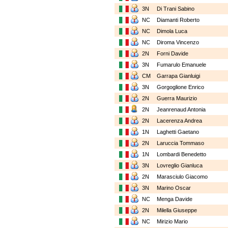
3N
Di Trani Sabino
NC
Diamanti Roberto
NC
Dimola Luca
NC
Diroma Vincenzo
2N
Forni Davide
3N
Fumarulo Emanuele
CM
Garrapa Gianluigi
3N
Gorgoglione Enrico
2N
Guerra Maurizio
2N
Jeanrenaud Antonia
2N
Lacerenza Andrea
1N
Laghetti Gaetano
2N
Laruccia Tommaso
1N
Lombardi Benedetto
3N
Lovreglio Gianluca
2N
Marasciulo Giacomo
3N
Marino Oscar
NC
Menga Davide
2N
Milella Giuseppe
NC
Mirizio Mario