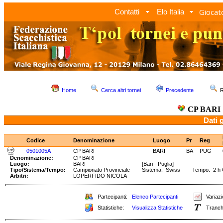
Giocato
Contatti
Elo Italia
Home
Cerca altri tornei
Precedente
R
CP BARI
Dati 
Codice
Denominazione
Luogo
Pr
Reg
0501005A
CP BARI
BARI
BA
PUG
Denominazione:
CP BARI
Luogo:
BARI
[Bari - Puglia]
Tipo/Sistema/Tempo:
Campionato Provinciale
Sistema: Swiss Tempo: 2 h
Arbitri:
LOPERFIDO NICOLA
Partecipanti:
Elenco Partecipanti
Variazi
Statistiche:
Visualizza Statistiche
Tranch