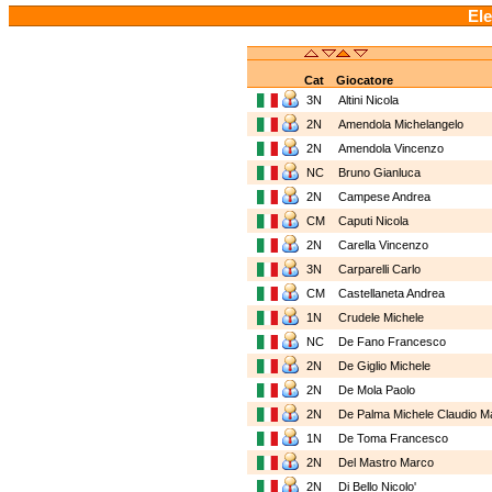
Ele
Cat
Giocatore
3N
Altini Nicola
2N
Amendola Michelangelo
2N
Amendola Vincenzo
NC
Bruno Gianluca
2N
Campese Andrea
CM
Caputi Nicola
2N
Carella Vincenzo
3N
Carparelli Carlo
CM
Castellaneta Andrea
1N
Crudele Michele
NC
De Fano Francesco
2N
De Giglio Michele
2N
De Mola Paolo
2N
De Palma Michele Claudio M
1N
De Toma Francesco
2N
Del Mastro Marco
2N
Di Bello Nicolo'