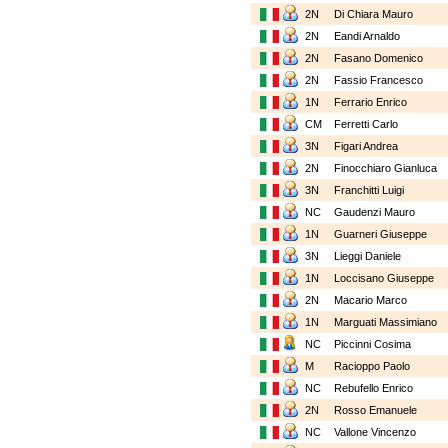
2N
Di Chiara Mauro
2N
Eandi Arnaldo
2N
Fasano Domenico
2N
Fassio Francesco
1N
Ferrario Enrico
CM
Ferretti Carlo
3N
Figari Andrea
2N
Finocchiaro Gianluca
3N
Franchitti Luigi
NC
Gaudenzi Mauro
1N
Guarneri Giuseppe
3N
Lieggi Daniele
1N
Loccisano Giuseppe
2N
Macario Marco
1N
Marguati Massimiano
NC
Piccinni Cosima
M
Racioppo Paolo
NC
Rebufello Enrico
2N
Rosso Emanuele
NC
Vallone Vincenzo