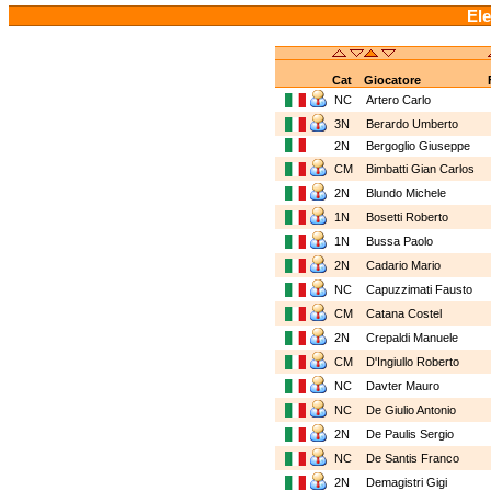
Ele
Cat
Giocatore
NC
Artero Carlo
3N
Berardo Umberto
2N
Bergoglio Giuseppe
CM
Bimbatti Gian Carlos
2N
Blundo Michele
1N
Bosetti Roberto
1N
Bussa Paolo
2N
Cadario Mario
NC
Capuzzimati Fausto
CM
Catana Costel
2N
Crepaldi Manuele
CM
D'Ingiullo Roberto
NC
Davter Mauro
NC
De Giulio Antonio
2N
De Paulis Sergio
NC
De Santis Franco
2N
Demagistri Gigi