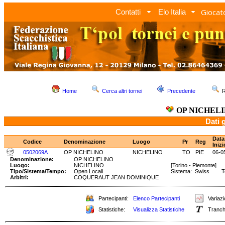
Giocato
Contatti
Elo Italia
Home
Cerca altri tornei
Precedente
R
OP NICHEL
Dati 
Data
Codice
Denominazione
Luogo
Pr
Reg
Inizi
0502069A
OP NICHELINO
NICHELINO
TO
PIE
06-0
Denominazione:
OP NICHELINO
Luogo:
NICHELINO
[Torino - Piemonte]
Tipo/Sistema/Tempo:
Open Locali
Sistema: Swiss Tem
Arbitri:
COQUERAUT JEAN DOMINIQUE
Partecipanti:
Elenco Partecipanti
Variazi
Statistiche:
Visualizza Statistiche
Tranch