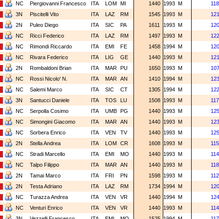
NC
Piergiovanni Francesco
ITA
LOM
MI
1440
1993
M
118
3N
Piscitelli Vito
ITA
LAZ
RM
1545
1993
M
12
2N
Puleo Diego
ITA
SIC
PA
1611
1993
M
12
NC
Ricci Federico
ITA
LAZ
RM
1497
1993
M
122
NC
Rimondi Riccardo
ITA
EMI
FE
1458
1994
M
12
NC
Rivara Federico
ITA
LIG
GE
1440
1993
M
12
2N
Rombaldoni Brian
ITA
MAR
PU
1650
1993
M
10
NC
Rossi Nicolo' N.
ITA
MAR
AN
1410
1994
M
12
NC
Salemi Marco
ITA
SIC
CT
1305
1994
M
12
3N
Santucci Daniele
ITA
TOS
LU
1508
1993
M
117
NC
Serpolla Cosimo
ITA
UMB
PG
1440
1993
M
12
NC
Simongini Giacomo
ITA
MAR
AN
1440
1993
M
12
NC
Sorbera Enrico
ITA
VEN
TV
1440
1993
M
12
2N
Stella Andrea
ITA
LOM
CR
1608
1993
M
115
NC
Stradi Marcello
ITA
EMI
MO
1440
1993
M
114
NC
Talpo Filippo
ITA
MAR
AN
1440
1993
M
118
2N
Tamai Marco
ITA
FRI
PN
1598
1993
M
112
2N
Testa Adriano
ITA
LAZ
RM
1734
1994
M
12
NC
Turazza Andrea
ITA
VEN
VR
1440
1994
M
12
NC
Venturi Enrico
ITA
VEN
VR
1440
1993
M
114
3N
Vezzelli Francesco
ITA
EMI
MO
1525
1994
M
117