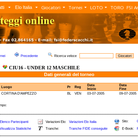
Giocatori
Tornei
LOTO
TORO
FSI A
tti
Elo Italia
rnei
Precedente
Ricerca veloce
CIU16 - UNDER 12 MASCHILE
Dati generali del torneo
Data
Data
Luogo
Pr
Reg
Inizio
Fine
CORTINA D'AMPEZZO
BL
VEN
03-07-2005
09-07-2005
empo:
Sito:
Elenco Partecipanti
Variazioni Elo:
Variazioni Elo Italia
Visualizza Statistiche
Tranche:
Tranche FIDE conseguite
E-Book: