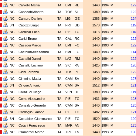
NC
Calvello Mattia
ITA
EMI
RE
1440
1994
M
12
NC
Canocchi Alberto
ITA
TOS
SI
1380
1993
M
12
NC
Cantoro Daniele
ITA
LIG
GE
1383
1994
M
12
3N
Capizzi Biagio
ITA
FRI
UD
1578
1994
M
115
NC
Cardinali Luca
ITA
PIE
TO
1413
1993
M
116
NC
Caridi Bruno
ITA
CAL
RC
1440
1994
M
12
NC
Casadei Marco
ITA
EMI
FC
1440
1993
M
12
NC
Castellini Alessandro
ITA
EMI
FC
1440
1993
M
114
NC
Castelliti Daniel
ITA
LAZ
RM
1440
1994
M
12
NC
Castello Luciano
ITA
SIC
PA
1425
1994
M
120
NC
Ciani Lorenzo
ITA
TOS
PI
1458
1994
M
12
NC
Cimmino Mattia
ITA
CAM
SA
1440
1994
M
12
3N
Cinque Antonio
ITA
CAM
SA
1512
1994
M
12
NC
Collazuol Diego
ITA
VEN
BL
1380
1993
M
119
NC
Como Alessandro
ITA
PIE
TO
1431
1994
M
12
NC
Consalvo Gerardo
ITA
CAM
SA
1440
1993
M
12
NC
Cordoglio Simone
ITA
PIE
TO
1482
1993
M
12
3N
Costabloz Giammarco
ITA
PIE
TO
1529
1993
M
12
NC
Cotani Francesco
ITA
MAR
AN
1440
1994
M
12
NC
Cramerotti Marco
ITA
TRE
TN
1440
1993
M
10