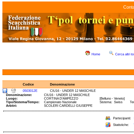
Conta
Home
Cerca altri to
Codice
Denominazione
0503012E
CIU16 - UNDER 12 MASCHILE
Denominazione:
CIU16 - UNDER 12 MASCHILE
Luogo:
CORTINA D'AMPEZZO
[Belluno - Veneto]
Tipo/Sistema/Tempo:
Campionato Nazionale
Sistema: Swiss T
Arbitri:
SCOLERI CARDELLI GIUSEPPE
Partecipanti:
Statistiche: