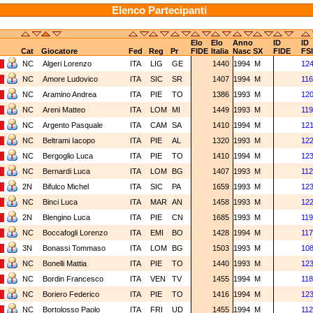
Elenco Partecipanti
Elo
Elo
Anno
ID
ID
Cat
Giocatore
Fed
Reg
Pr
FIDE
Italia
Nasc
SX
FIDE
FSI
NC
Algeri Lorenzo
ITA
LIG
GE
1440
1994
M
12
NC
Amore Ludovico
ITA
SIC
SR
1407
1994
M
116
NC
Aramino Andrea
ITA
PIE
TO
1386
1993
M
12
NC
Areni Matteo
ITA
LOM
MI
1449
1993
M
119
NC
Argento Pasquale
ITA
CAM
SA
1410
1994
M
12
NC
Beltrami Iacopo
ITA
PIE
AL
1320
1993
M
12
NC
Bergoglio Luca
ITA
PIE
TO
1410
1994
M
12
NC
Bernardi Luca
ITA
LOM
BG
1407
1993
M
112
2N
Bifulco Michel
ITA
SIC
PA
1659
1993
M
12
NC
Binci Luca
ITA
MAR
AN
1458
1993
M
12
2N
Blengino Luca
ITA
PIE
CN
1685
1993
M
119
NC
Boccafogli Lorenzo
ITA
EMI
BO
1428
1994
M
117
3N
Bonassi Tommaso
ITA
LOM
BG
1503
1993
M
10
NC
Bonelli Mattia
ITA
PIE
TO
1440
1993
M
12
NC
Bordin Francesco
ITA
VEN
TV
1455
1994
M
118
NC
Boriero Federico
ITA
PIE
TO
1416
1994
M
12
NC
Bortolosso Paolo
ITA
FRI
UD
1455
1994
M
112