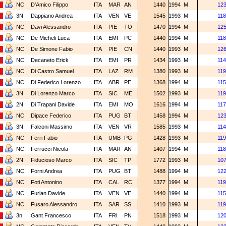
NC
D'Amico Filippo
ITA
MAR
AN
1440
1994
M
12
3N
Dappiano Andrea
ITA
VEN
VE
1545
1993
M
118
NC
Davi Alessandro
ITA
PIE
TO
1470
1994
M
12
NC
De Micheli Luca
ITA
EMI
PC
1440
1994
M
118
NC
De Simone Fabio
ITA
PIE
CN
1440
1993
M
12
NC
Decaneto Erick
ITA
EMI
PR
1434
1993
M
114
NC
Di Castro Samuel
ITA
LAZ
RM
1380
1993
M
119
NC
Di Federico Lorenzo
ITA
ABR
PE
1368
1994
M
115
3N
Di Lorenzo Marco
ITA
SIC
ME
1502
1993
M
119
2N
Di Trapani Davide
ITA
EMI
MO
1616
1994
M
117
NC
Dipace Federico
ITA
PUG
BT
1458
1994
M
12
3N
Falconi Massimo
ITA
VEN
VR
1585
1993
M
114
NC
Ferri Fabio
ITA
UMB
PG
1428
1993
M
119
NC
Ferrucci Nicola
ITA
MAR
AN
1407
1994
M
118
2N
Fiducioso Marco
ITA
SIC
TP
1772
1993
M
10
NC
Forni Andrea
ITA
PUG
BT
1488
1994
M
12
NC
Foti Antonino
ITA
CAL
RC
1377
1994
M
119
NC
Furlan Davide
ITA
VEN
VE
1440
1994
M
115
NC
Fusaro Alessandro
ITA
SAR
SS
1410
1993
M
119
3n
Gant Francesco
ITA
FRI
PN
1518
1993
M
12