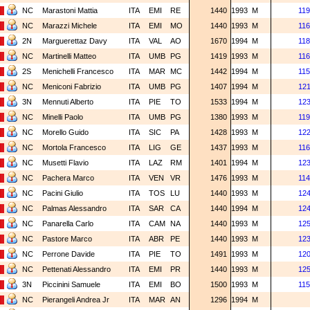
NC
Marastoni Mattia
ITA
EMI
RE
1440
1993
M
119
NC
Marazzi Michele
ITA
EMI
MO
1440
1993
M
116
2N
Marguerettaz Davy
ITA
VAL
AO
1670
1994
M
118
NC
Martinelli Matteo
ITA
UMB
PG
1419
1993
M
116
2S
Menichelli Francesco
ITA
MAR
MC
1442
1994
M
115
NC
Meniconi Fabrizio
ITA
UMB
PG
1407
1994
M
12
3N
Mennuti Alberto
ITA
PIE
TO
1533
1994
M
12
NC
Minelli Paolo
ITA
UMB
PG
1380
1993
M
119
NC
Morello Guido
ITA
SIC
PA
1428
1993
M
12
NC
Mortola Francesco
ITA
LIG
GE
1437
1993
M
116
NC
Musetti Flavio
ITA
LAZ
RM
1401
1994
M
12
NC
Pachera Marco
ITA
VEN
VR
1476
1993
M
114
NC
Pacini Giulio
ITA
TOS
LU
1440
1993
M
12
NC
Palmas Alessandro
ITA
SAR
CA
1440
1994
M
12
NC
Panarella Carlo
ITA
CAM
NA
1440
1993
M
12
NC
Pastore Marco
ITA
ABR
PE
1440
1993
M
12
NC
Perrone Davide
ITA
PIE
TO
1491
1993
M
12
NC
Pettenati Alessandro
ITA
EMI
PR
1440
1993
M
12
3N
Piccinini Samuele
ITA
EMI
BO
1500
1993
M
115
NC
Pierangeli Andrea Jr
ITA
MAR
AN
1296
1994
M