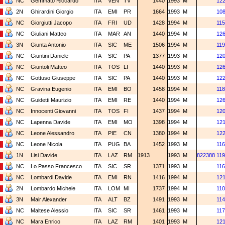
NC
Gemmato Riccardo
ITA
VEN
TV
1440
1993
M
12
2N
Ghirardini Giorgio
ITA
EMI
PR
1664
1993
M
10
NC
Giorgiutti Jacopo
ITA
FRI
UD
1428
1994
M
115
NC
Giuliani Matteo
ITA
MAR
AN
1440
1994
M
12
3N
Giunta Antonio
ITA
SIC
ME
1506
1994
M
119
NC
Giuntini Daniele
ITA
SIC
PA
1377
1993
M
12
NC
Giuntoli Matteo
ITA
TOS
LI
1440
1993
M
12
NC
Gottuso Giuseppe
ITA
SIC
PA
1440
1993
M
12
NC
Gravina Eugenio
ITA
EMI
BO
1458
1994
M
118
NC
Guidetti Maurizio
ITA
EMI
RE
1440
1994
M
12
NC
Innocenti Giovanni
ITA
TOS
FI
1437
1994
M
12
NC
Lapenna Davide
ITA
EMI
MO
1398
1994
M
12
NC
Leone Alessandro
ITA
PIE
CN
1380
1994
M
12
NC
Leone Nicola
ITA
PUG
BA
1452
1993
M
116
1N
Lisi Davide
ITA
LAZ
RM
1913
1993
M
822388
119
NC
Lo Passo Francesco
ITA
SIC
SR
1371
1993
M
116
NC
Lombardi Davide
ITA
EMI
RN
1416
1994
M
12
2N
Lombardo Michele
ITA
LOM
MI
1737
1994
M
110
3N
Mair Alexander
ITA
ALT
BZ
1491
1993
M
114
NC
Maltese Alessio
ITA
SIC
SR
1461
1993
M
117
NC
Mara Enrico
ITA
LAZ
RM
1401
1993
M
12