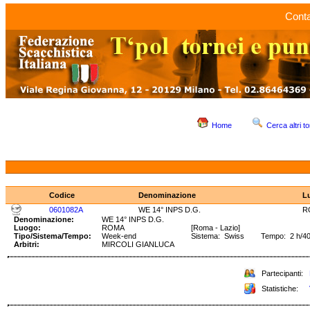
Conta
Home
Cerca altri to
Codice
Denominazione
L
0601082A
WE 14° INPS D.G.
R
Denominazione:
WE 14° INPS D.G.
Luogo:
ROMA
[Roma - Lazio]
Tipo/Sistema/Tempo:
Week-end
Sistema: Swiss Tempo: 2 h/40 
Arbitri:
MIRCOLI GIANLUCA
Partecipanti:
Statistiche: