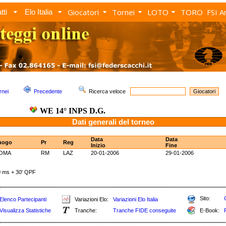
Giocatori
Tornei
LOTO
TORO
FSI A
tti
Elo Italia
rnei
Precedente
Ricerca veloce
WE 14° INPS D.G.
Dati generali del torneo
Data
Data
uogo
Pr
Reg
Inizio
Fine
OMA
RM
LAZ
20-01-2006
29-01-2006
ms + 30' QPF
Sito:
Elenco Partecipanti
Variazioni Elo:
Variazioni Elo Italia
Visualizza Statistiche
Tranche:
Tranche FIDE conseguite
E-Book: