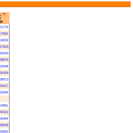
D
SI
21774
17826
02653
27920
05419
08876
02646
05426
08913
05417
05394
14991
05412
16464
05636
22653