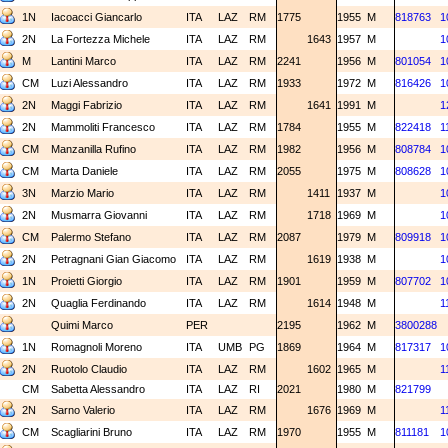
1N
Iacoacci Giancarlo
ITA
LAZ
RM
1775
1955
M
818763
1
2N
La Fortezza Michele
ITA
LAZ
RM
1643
1957
M
1
M
Lantini Marco
ITA
LAZ
RM
2241
1956
M
801054
1
CM
Luzi Alessandro
ITA
LAZ
RM
1933
1972
M
816426
1
2N
Maggi Fabrizio
ITA
LAZ
RM
1641
1991
M
1
2N
Mammoliti Francesco
ITA
LAZ
RM
1784
1955
M
822418
1
CM
Manzanilla Rufino
ITA
LAZ
RM
1982
1956
M
808784
1
CM
Marta Daniele
ITA
LAZ
RM
2055
1975
M
808628
1
3N
Marzio Mario
ITA
LAZ
RM
1411
1937
M
1
2N
Musmarra Giovanni
ITA
LAZ
RM
1718
1969
M
1
CM
Palermo Stefano
ITA
LAZ
RM
2087
1979
M
809918
1
2N
Petragnani Gian Giacomo
ITA
LAZ
RM
1619
1938
M
1
1N
Proietti Giorgio
ITA
LAZ
RM
1901
1959
M
807702
1
2N
Quaglia Ferdinando
ITA
LAZ
RM
1614
1948
M
1
Quimi Marco
PER
2195
1962
M
3800288
1N
Romagnoli Moreno
ITA
UMB
PG
1869
1964
M
817317
1
2N
Ruotolo Claudio
ITA
LAZ
RM
1602
1965
M
1
CM
Sabetta Alessandro
ITA
LAZ
RI
2021
1980
M
821799
2N
Sarno Valerio
ITA
LAZ
RM
1676
1969
M
1
CM
Scagliarini Bruno
ITA
LAZ
RM
1970
1955
M
811181
1