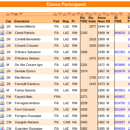
Elenco Partecipanti
Elo
Elo
Anno
ID
I
Cat
Giocatore
Fed
Reg
Pr
FIDE
Italia
Nasc
SX
FIDE
F
1N
Armeni Alberto
ITA
LAZ
RM
1877
1944
M
1
CM
Ciotoli Patrizio
ITA
LAZ
RM
2165
1969
M
809020
1
2N
Cordelli Benedetto
ITA
LAZ
RM
1616
1959
M
1
1N
Crisanti Crisanto
ITA
LAZ
RM
1920
1959
M
1
1N
D'Amico Salvatore
ITA
LAZ
RM
1906
1938
M
821381
1
1N
D'Andrea Stefano
ITA
UMB
PG
1973
1970
M
1
M
De Vita Cesare Igor
ITA
LAZ
RM
2116
1972
M
803880
1
1N
Dentale Enrico
ITA
LAZ
RM
1974
1967
M
820679
1
2N
Elia Alessio
ITA
LAZ
RM
1700
1972
M
1
2N
Fanciulli Gianluca
ITA
LAZ
RM
1643
1973
M
1
M
Farina Saverio
ITA
LAZ
RM
2130
1956
M
803901
1
FM
Fayard Alain
FRA
2271
1959
M
600857
CM
Ferraguto Andrea
ITA
LAZ
RM
2039
1962
M
814750
1
1N
Ferri Giovanni
ITA
LAZ
RM
1836
1935
M
821004
1
CM
Ferrigno Giuseppe
ITA
LAZ
RM
1948
1955
M
808962
1
CM
Gargiulo Mariano
ITA
CAM
NA
1965
1962
M
820687
1
CM
Guarnieri Giuseppe
ITA
LAZ
RM
1982
1955
M
809004
1