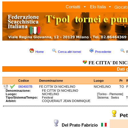
Giocato
Contatti
Elo Italia
Home
Cerca altri tornei
Precedente
R
FE CITTA' DI NI
Dati 
Codice
Denominazione
Luogo
Pr
0604007B
FE CITTA' DI NICHELINO
NICHELINO
TO
P
Denominazione:
FE CITTA' DI NICHELINO
Luogo:
NICHELINO
[Torino - Piemonte]
Tipo/Sistema/Tempo:
Festival
Sistema: Swiss Tem
Arbitri:
COQUERAUT JEAN DOMINIQUE
Pet
Del Prato Fabrizio