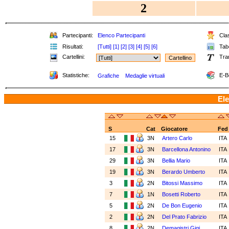
2
Partecipanti:
Elenco Partecipanti
Clas
Risultati:
[Tutti]
[1]
[2]
[3]
[4]
[5]
[6]
Tabe
Cartellini:
Tra
Statistiche:
E-B
Grafiche
Medaglie virtuali
Ele
S
Cat
Giocatore
Fed
15
3N
Artero Carlo
ITA
17
3N
Barcellona Antonino
ITA
29
3N
Bellia Mario
ITA
19
3N
Berardo Umberto
ITA
3
2N
Bitossi Massimo
ITA
7
1N
Bosetti Roberto
ITA
5
2N
De Bon Eugenio
ITA
2
2N
Del Prato Fabrizio
ITA
8
2N
Demagistri Gigi
ITA