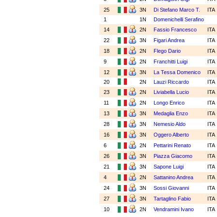
25
3N
Di Stefano Marco T.
ITA
1
1N
Domenichelli Serafino
14
2N
Fassio Francesco
ITA
22
3N
Figari Andrea
ITA
18
2N
Flego Dario
ITA
9
2N
Franchitti Luigi
ITA
12
3N
La Tessa Domenico
ITA
20
2N
Lauzi Riccardo
ITA
23
2N
Liviabella Lucio
ITA
11
2N
Longo Enrico
ITA
13
3N
Medaglia Enzo
ITA
28
3N
Nemesio Aldo
ITA
16
3N
Oggero Alberto
ITA
6
2N
Pettarini Renato
ITA
26
3N
Piazza Giacomo
ITA
21
3N
Sapone Luigi
ITA
4
2N
Sattanino Andrea
ITA
24
3N
Sossi Giovanni
ITA
27
3N
Tartaglino Fabio
ITA
10
2N
Vendramini Ivano
ITA