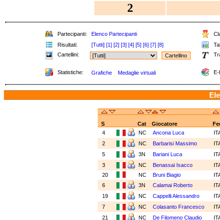
2
Partecipanti:
Elenco Partecipanti
Cla
Risultati:
[Tutti]
[1]
[2]
[3]
[4]
[5]
[6]
[7]
[8]
Tab
Cartellini:
Tr
Statistiche:
E-
Grafiche
Medaglie virtuali
Ele
S
Cat
Giocatore
Fe
4
NC
Ancona Luca
IT
2
NC
Barbarisi Massimo
IT
5
3N
Bariani Luca
IT
3
NC
Benassai Isacco
IT
20
NC
Bruni Biagio
IT
6
3N
Calamai Roberto
IT
19
NC
Cappelli Alessandro
IT
7
NC
Colasanto Francesco
IT
21
NC
De Filomeno Claudio
IT