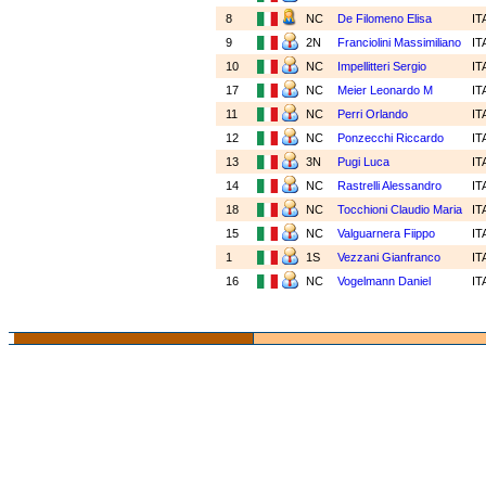
8
NC
De Filomeno Elisa
IT
9
2N
Franciolini Massimiliano
IT
10
NC
Impellitteri Sergio
IT
17
NC
Meier Leonardo M
IT
11
NC
Perri Orlando
IT
12
NC
Ponzecchi Riccardo
IT
13
3N
Pugi Luca
IT
14
NC
Rastrelli Alessandro
IT
18
NC
Tocchioni Claudio Maria
IT
15
NC
Valguarnera Fiippo
IT
1
1S
Vezzani Gianfranco
IT
16
NC
Vogelmann Daniel
IT