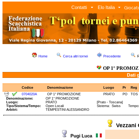
Giocato
Contatti
Elo Italia
Home
Cerca altri tornei
Precedente
R
OP 1° PROMO
Dati 
Codice
Denominazione
Luogo
Pr
Reg
0704020A
OP 1° PROMOZIONE
PRATO
PO
TOS
Denominazione:
OP 1° PROMOZIONE
Luogo:
PRATO
[Prato - Toscana]
Tipo/Sistema/Tempo:
Open Locali
Sistema: Swiss Tempo:
Arbitri:
TEMPESTINI ALESSANDRO
Vezzani
Pugi Luca