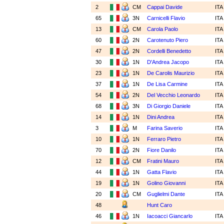
2
CM
Cappai Davide
IT
65
3N
Carnicelli Flavio
IT
13
CM
Carola Paolo
IT
60
2N
Carotenuto Piero
IT
47
2N
Cordelli Benedetto
IT
30
1N
D'Andrea Jacopo
IT
23
1N
De Carolis Maurizio
IT
37
1N
De Lisa Carmine
IT
54
2N
Del Vecchio Leonardo
IT
68
3N
Di Giorgio Daniele
IT
14
1N
Dini Andrea
IT
3
M
Farina Saverio
IT
10
1N
Ferraro Pietro
IT
70
2N
Fiore Danilo
IT
12
CM
Fratini Mauro
IT
44
1N
Gatta Flavio
IT
19
1N
Golino Giovanni
IT
20
CM
Guglielmi Dante
IT
48
Hunt Caro
46
1N
Iacoacci Giancarlo
IT