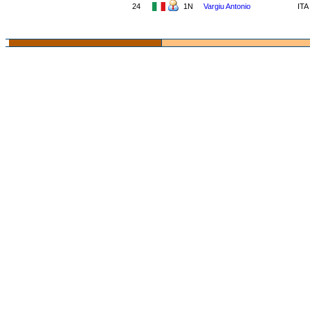
24
1N
Vargiu Antonio
IT