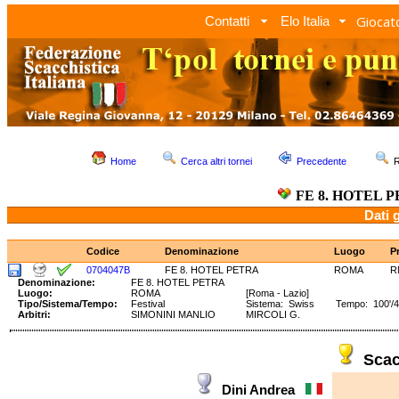
Giocato
Contatti
Elo Italia
Home
Cerca altri tornei
Precedente
R
FE 8. HOTEL 
Dati 
Codice
Denominazione
Luogo
P
0704047B
FE 8. HOTEL PETRA
ROMA
R
Denominazione:
FE 8. HOTEL PETRA
Luogo:
ROMA
[Roma - Lazio]
Tipo/Sistema/Tempo:
Festival
Sistema: Swiss Tempo: 100'/40m
Arbitri:
SIMONINI MANLIO
MIRCOLI G.
Sca
Dini Andrea