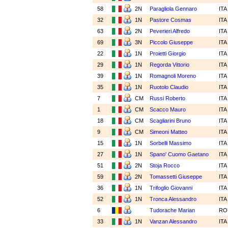
58
2N
Paragliola Gennaro
IT
32
1N
Pastore Cosmas
IT
63
2N
Peverieri Alfredo
IT
69
3N
Piccolo Giuseppe
IT
22
1N
Proietti Giorgio
IT
29
1N
Regorda Vittorio
IT
39
1N
Romagnoli Moreno
IT
35
1N
Ruotolo Claudio
IT
7
CM
Russi Roberto
IT
1
CM
Scacco Mauro
IT
18
CM
Scagliarini Bruno
IT
9
CM
Simeoni Matteo
IT
15
1N
Sorbelli Massimo
IT
27
1N
Spano' Cuomo Gaetano
IT
51
2N
Stoja Rocco
IT
59
2N
Tomassetti Giuseppe
IT
36
1N
Trifoglio Giovanni
IT
52
1N
Tronca Alessandro
IT
6
Tudorache Marian
R
33
1N
Vanzan Alessandro
IT