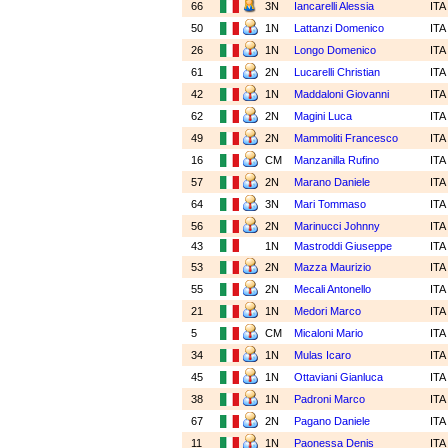
66
3N
Iancarelli Alessia
IT
50
1N
Lattanzi Domenico
IT
26
1N
Longo Domenico
IT
61
2N
Lucarelli Christian
IT
42
1N
Maddaloni Giovanni
IT
62
2N
Magini Luca
IT
49
2N
Mammoliti Francesco
IT
16
CM
Manzanilla Rufino
IT
57
2N
Marano Daniele
IT
64
3N
Mari Tommaso
IT
56
2N
Marinucci Johnny
IT
43
1N
Mastroddi Giuseppe
IT
53
2N
Mazza Maurizio
IT
55
2N
Mecali Antonello
IT
21
1N
Medori Marco
IT
5
CM
Micaloni Mario
IT
34
1N
Mulas Icaro
IT
45
1N
Ottaviani Gianluca
IT
38
1N
Padroni Marco
IT
67
2N
Pagano Daniele
IT
11
1N
Paonessa Denis
IT