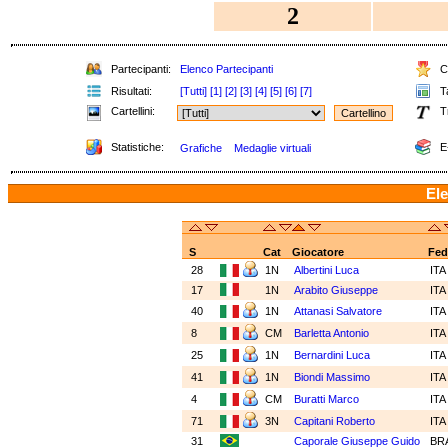
2
Partecipanti:
Elenco Partecipanti
Cl
Risultati:
[Tutti]
[1]
[2]
[3]
[4]
[5]
[6]
[7]
Ta
Cartellini:
T
Statistiche:
E
Grafiche
Medaglie virtuali
Ele
S
Cat
Giocatore
Fed
28
1N
Albertini Luca
IT
17
1N
Arabito Giuseppe
IT
40
1N
Attanasi Salvatore
IT
8
CM
Barletta Antonio
IT
25
1N
Bernardini Luca
IT
41
1N
Biondi Massimo
IT
4
CM
Buratti Marco
IT
71
3N
Capitani Roberto
IT
31
Caporale Giuseppe Guido
BR