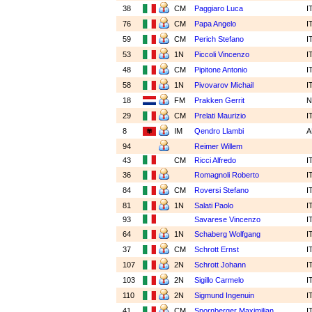
38
CM
Paggiaro Luca
I
76
CM
Papa Angelo
I
59
CM
Perich Stefano
I
53
1N
Piccoli Vincenzo
I
48
CM
Pipitone Antonio
I
58
1N
Pivovarov Michail
I
18
FM
Prakken Gerrit
29
CM
Prelati Maurizio
I
8
IM
Qendro Llambi
A
94
Reimer Willem
43
CM
Ricci Alfredo
I
36
Romagnoli Roberto
I
84
CM
Roversi Stefano
I
81
1N
Salati Paolo
I
93
Savarese Vincenzo
I
64
1N
Schaberg Wolfgang
I
37
CM
Schrott Ernst
I
107
2N
Schrott Johann
I
103
2N
Sigillo Carmelo
I
110
2N
Sigmund Ingenuin
I
41
CM
Spornberger Maximilian
I