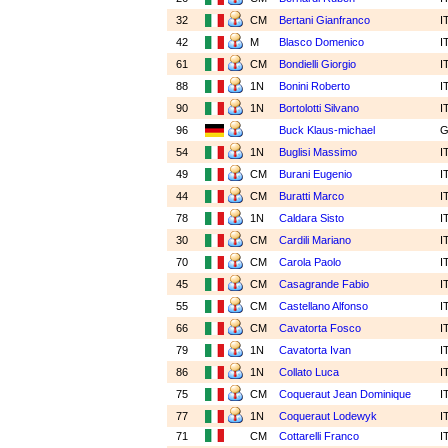
32
CM
Bertani Gianfranco
I
42
M
Blasco Domenico
I
61
CM
Bondielli Giorgio
I
88
1N
Bonini Roberto
I
90
1N
Bortolotti Silvano
I
96
Buck Klaus-michael
54
1N
Buglisi Massimo
I
49
CM
Burani Eugenio
I
44
CM
Buratti Marco
I
78
1N
Caldara Sisto
I
30
CM
Cardili Mariano
I
70
CM
Carola Paolo
I
45
CM
Casagrande Fabio
I
55
CM
Castellano Alfonso
I
66
CM
Cavatorta Fosco
I
79
1N
Cavatorta Ivan
I
86
1N
Collato Luca
I
75
CM
Coqueraut Jean Dominique
I
77
1N
Coqueraut Lodewyk
I
71
CM
Cottarelli Franco
I