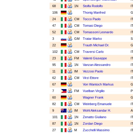
68
1N
Stolfa Rodolfo
I
106
Thonig Manfred
24
CM
Tocco Paolo
I
47
CM
Tomasi Diego
I
52
CM
Tomassoni Leonardo
I
3
GM
Tratar Marko
S
22
Trauth Michael Dr.
102
CM
Traversi Carlo
I
23
FM
Valenti Giuseppe
I
95
1N
Vanzan Alessandro
I
11
IM
Vezzosi Paolo
I
62
CM
Virzi Ettore
I
67
Von Wantoch Markus
7
FM
Vuelban Virgilio
P
60
Wagner Frank
82
CM
Weinberg Emanuele
I
9
IM
Wohl Aleksandar H.
A
101
1N
Zenatto Giuliano
I
87
1N
Zordan Diego
I
27
M
Zucchelli Massimo
I