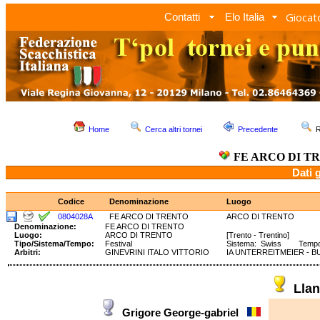
Giocato
Contatti
Elo Italia
Home
Cerca altri tornei
Precedente
R
FE ARCO DI T
Dati 
Codice
Denominazione
Luogo
0804028A
FE ARCO DI TRENTO
ARCO DI TRENTO
Denominazione:
FE ARCO DI TRENTO
Luogo:
ARCO DI TRENTO
[Trento - Trentino]
Tipo/Sistema/Tempo:
Festival
Sistema: Swiss Tempo: 1
Arbitri:
GINEVRINI ITALO VITTORIO
IA UNTERREITMEIER - 
Lla
Grigore George-gabriel