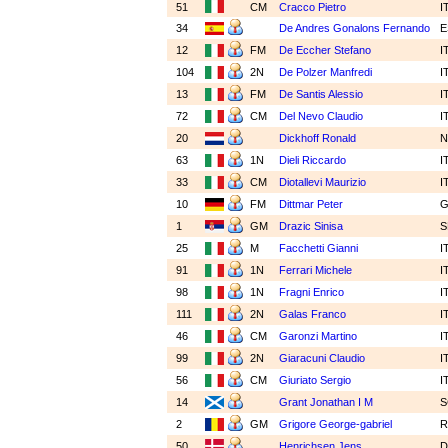
51
CM
Cracco Pietro
I
34
De Andres Gonalons Fernando
E
12
FM
De Eccher Stefano
I
104
2N
De Polzer Manfredi
I
13
FM
De Santis Alessio
I
72
CM
Del Nevo Claudio
I
20
Dickhoff Ronald
63
1N
Dieli Riccardo
I
33
CM
Diotallevi Maurizio
I
10
FM
Dittmar Peter
1
GM
Drazic Sinisa
S
25
M
Facchetti Gianni
I
91
1N
Ferrari Michele
I
98
1N
Fragni Enrico
I
111
2N
Galas Franco
I
46
CM
Garonzi Martino
I
99
2N
Giaracuni Claudio
I
56
CM
Giuriato Sergio
I
14
Grant Jonathan I M
2
GM
Grigore George-gabriel
50
Henrichsen Jens