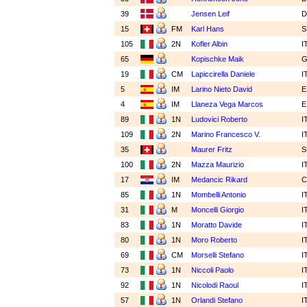
39
Jensen Leif
15
FM
Karl Hans
S
105
2N
Kofler Albin
I
65
Kopischke Maik
19
CM
Lapiccirella Daniele
I
5
IM
Larino Nieto David
E
4
IM
Llaneza Vega Marcos
E
89
1N
Ludovici Roberto
I
109
2N
Marino Francesco V.
I
35
Maurer Fritz
S
100
2N
Mazza Maurizio
I
17
IM
Medancic Rikard
85
1N
Mombelli Antonio
I
31
M
Moncelli Giorgio
I
83
1N
Moratto Davide
I
80
1N
Moro Roberto
I
69
CM
Morselli Stefano
I
73
1N
Niccoli Paolo
I
92
1N
Nicolodi Raoul
I
57
1N
Orlandi Stefano
I