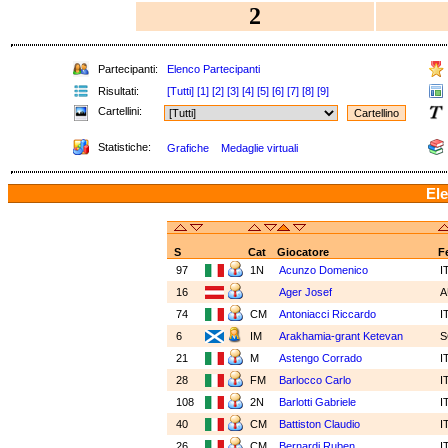
2
Partecipanti:
Elenco Partecipanti
Risultati:
[Tutti]
[1]
[2]
[3]
[4]
[5]
[6]
[7]
[8]
[9]
Cartellini:
Statistiche:
Grafiche
Medaglie virtuali
Ele
S
Cat
Giocatore
F
97
1N
Acunzo Domenico
I
16
Ager Josef
A
74
CM
Antoniacci Riccardo
I
6
IM
Arakhamia-grant Ketevan
21
M
Astengo Corrado
I
28
FM
Barlocco Carlo
I
108
2N
Barlotti Gabriele
I
40
CM
Battiston Claudio
I
26
CM
Bernardi Ruben
I