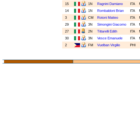
15
1N
Ragnini Damiano
ITA
14
1N
Rombaldoni Brian
ITA
3
CM
Rotoni Matteo
ITA
29
3N
Simongini Giacomo
ITA
27
2N
Tittarelli Edith
ITA
30
3N
Vesce Emanuele
ITA
2
FM
Vuelban Virgilio
PHI