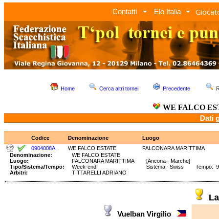
Giocato
Contatti
Elo Italia
Home
Cerca altri tornei
Precedente
R
WE FALCO ES
Dati 
Codice
Denominazione
Luogo
0904008A
WE FALCO ESTATE
FALCONARA MARITTIMA
Denominazione:
WE FALCO ESTATE
Luogo:
FALCONARA MARITTIMA
[Ancona - Marche]
Tipo/Sistema/Tempo:
Week-end
Sistema: Swiss Tempo: 90'
Arbitri:
TITTARELLI ADRIANO
La
Vuelban Virgilio