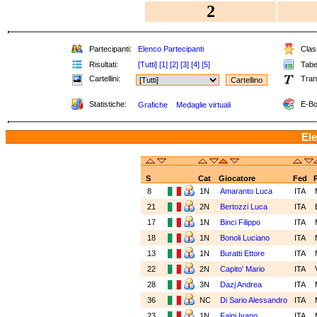
2
Partecipanti:
Elenco Partecipanti
Class
Risultati:
[Tutti]
[1]
[2]
[3]
[4]
[5]
Tabel
Cartellini:
Tran
Statistiche:
E-Bo
Grafiche
Medaglie virtuali
Ele
S
Cat
Giocatore
Fed
8
1N
Amaranto Luca
ITA
21
2N
Bertozzi Luca
ITA
17
1N
Binci Filippo
ITA
18
1N
Bonoli Luciano
ITA
13
1N
Buratti Ettore
ITA
22
2N
Capito' Mario
ITA
28
3N
Dazj Andrea
ITA
36
NC
Di Sario Alessandro
ITA
23
1N
Faini Ivano
ITA