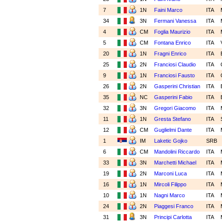
7
1N
Faini Marco
ITA
34
3N
Fermani Vanessa
ITA
4
CM
Foglia Maurizio
ITA
5
CM
Fontana Enrico
ITA
20
1N
Fragni Enrico
ITA
25
2N
Franciosi Claudio
ITA
9
1N
Franciosi Fausto
ITA
26
2N
Gasperini Christian
ITA
35
NC
Gasperini Fabio
ITA
32
3N
Gregori Giacomo
ITA
11
1N
Gresta Stefano
ITA
12
CM
Guglielmi Dante
ITA
1
IM
Laketic Gojko
SRB
6
CM
Mandolini Riccardo
ITA
33
3N
Marchetti Michael
ITA
19
2N
Marconi Luca
ITA
16
1N
Mircoli Filippo
ITA
10
1N
Nagni Marco
ITA
24
2N
Piaggesi Franco
ITA
31
3N
Principi Carlotta
ITA