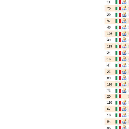
11
70
29
97
48
105
49
119
24
16
4
21
89
116
71
20
110
67
18
94
95