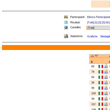
Partecipanti:
Elenco Partecipanti
Risultati:
[Tutti]
[1]
[2]
[3]
[4]
Cartellini:
Statistiche:
Grafiche
Medaglie
S
60
78
93
38
99
100
39
112
109