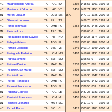
NC
Mastrolonardo Andrea
ITA
PUG
BA
1392
1418.57
1061
1999
M
NC
Montanucci Edoardo
ITA
LAZ
VT
1431
1432.71
1158
1999
M
3N
Moroni Luca Jr
ITA
LOM
MB
1577
1477.12
1325
2000
M
NC
Obersnel Lorenzo
ITA
FRI
TS
1439.75
1735
1999
M
NC
Panfili Tommaso
ITA
UMB
PG
1464
1405.00
1448
2000
M
2N
Panizza Luca
ITA
TRE
TN
1399.00
0
1999
M
3N
Pasquadibisceglie Davide
ITA
PIE
NO
1587
1410.38
1174
1999
M
NC
Pellegrini Marco
ITA
TOS
PI
1383
1381.88
1104
2000
M
NC
Pernigo Leonardo
ITA
VEN
VR
1446
1403.14
1049
2000
M
NC
Perteghella Federico
ITA
LOM
MN
1407
1418.62
1136
1999
M
2N
Petrella Simone
ITA
EMI
MO
1398.67
0
1999
M
NC
Pettinari Davide
ITA
MAR
AN
1332
1389.75
885
1999
M
NC
Piccinini Gian Marco
ITA
EMI
MO
1404
1393.88
1073
1999
M
NC
Piccinini Lorenzo
ITA
MAR
AN
1380
1419.38
1042
1999
M
NC
Pierotti Francesco
ITA
UMB
PG
1443
1399.00
1442
1999
M
NC
Pistolesi Francesco
ITA
TOS
SI
1374
1378.50
839
1999
M
3N
Potenza Gabriele
ITA
PUG
LE
1533
1487.25
1383
1999
M
NC
Rambaldi Francesco
ITA
LOM
MI
1455
1534.12
1592
1999
M
1N
Renzetti Leonardo
ITA
MAR
MC
1417.12
0
1999
M
NC
Riccelli Rocco
ITA
SIC
CL
1413
1383.00
1105
2000
M