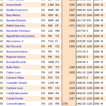
NC
Aruta Antonio
ITA
CAM
NA
1392
1393.71
959
2000
M
NC
Barillari Francesco
ITA
MAR
AN
1407
1389.00
1155
1999
M
NC
Barp Alberto
ITA
VEN
BL
1392
1443.33
1664
1999
M
NC
Bartolini Edoardo
ITA
MAR
AN
1368
1417.29
978
1999
M
NC
Bellotti Giacomo
ITA
EMI
FE
1371
1362.67
1197
1999
M
1N
Bernardini Tommaso
ITA
LAZ
RM
1417.50
0
2000
M
NC
Biginelli Macchia Doriano
ITA
PIE
TO
1422
1371.75
1220
2000
M
NC
Bini Lorenzo Jr
ITA
TOS
FI
1383
1378.88
1146
1999
M
NC
Bisi Riccardo
ITA
PIE
CN
1458
1436.14
1160
2000
M
NC
Bosticardo Andrea
ITA
PIE
TO
1372.33
0
2000
M
2N
Brignone Andrea
ITA
PIE
NO
1392.00
0
1999
M
3N
Brumali Riccardo
ITA
UMB
PG
1435.50
0
1999
M
NC
Buffa Pietro
ITA
PIE
TO
1386
1450.50
1370
1999
M
2N
Cafaro Luca
ITA
LAZ
RM
1605
1491.43
1186
1999
M
2N
Camana Filippo
ITA
FRI
TS
1428.75
0
1999
M
NC
Carabello' Daniele
ITA
LOM
MI
1473
1398.00
1398
2000
M
NC
Carbone Luca
ITA
PIE
CN
1428
1446.25
1243
1999
M
NC
Carletti Alessandro
ITA
MAR
AN
1383
1446.50
1259
1999
M
3N
Carletti Davide
ITA
EMI
RA
1527
1441.12
1324
1999
M
2N
Carnicelli Valerio
ITA
LAZ
RM
1735
1462.29
1120
2000
M