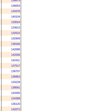
136875
136053
134376
140104
133024
133613
132522
132909
139166
142080
142556
142411
137517
136707
136863
134228
138581
134393
134389
136120
142072