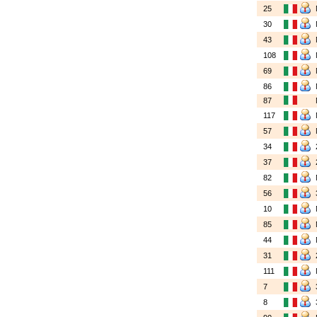
25
30
43
108
69
86
87
117
57
34
37
82
56
10
85
44
31
111
7
8