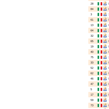
28
84
3
61
13
64
32
65
19
40
75
33
52
62
46
47
5
17
59
73