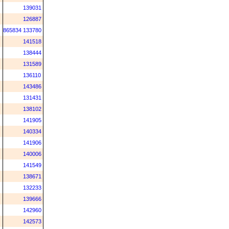
139031
126887
865834
133780
141518
138444
131589
136110
143486
131431
138102
141905
140334
141906
140006
141549
138671
132233
139666
142960
142573