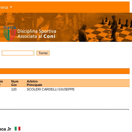
rena
um
Num
Arbitro
r
Gio
Principale
120
SCOLERI CARDELLI GIUSEPPE
uca Jr