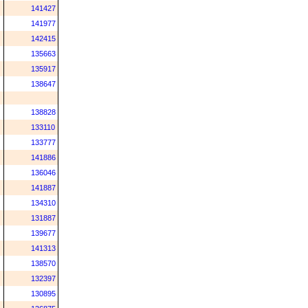
141427
141977
142415
135663
135917
138647
138828
133110
133777
141886
136046
141887
134310
131887
139677
141313
138570
132397
130895