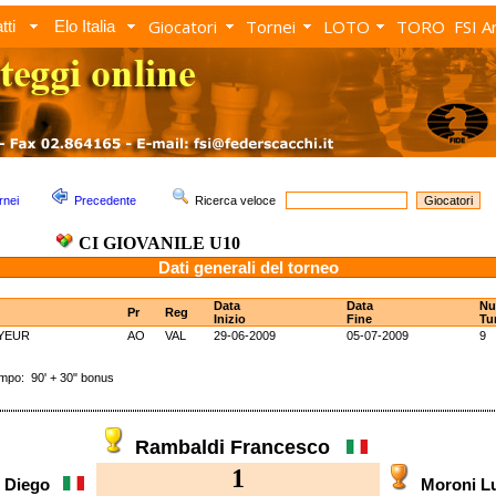
Giocatori
Tornei
LOTO
TORO
FSI A
tti
Elo Italia
rnei
Precedente
Ricerca veloce
CI GIOVANILE U10
Dati generali del torneo
Data
Data
N
Pr
Reg
Inizio
Fine
Tu
YEUR
AO
VAL
29-06-2009
05-07-2009
9
o: 90' + 30" bonus
Rambaldi Francesco
1
o Diego
Moroni L