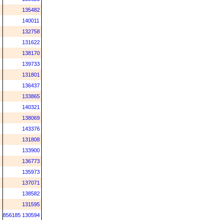
135482
140011
132758
131622
138170
139733
131801
136437
133865
140321
138069
143376
131808
133900
136773
135973
137071
138582
131595
856185
130594