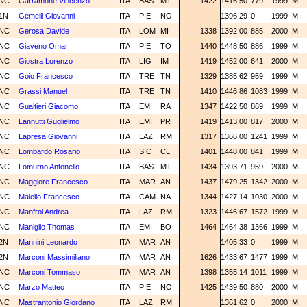
NC
Garramone Vincenzo
ITA
BAS
MT
1422
1416.50
779
1999
M
1N
Gemelli Giovanni
ITA
PIE
NO
1396.29
0
1999
M
NC
Gerosa Davide
ITA
LOM
MI
1338
1392.00
885
2000
M
NC
Giaveno Omar
ITA
PIE
TO
1440
1448.50
886
1999
M
NC
Giostra Lorenzo
ITA
LIG
IM
1419
1452.00
641
2000
M
NC
Goio Francesco
ITA
TRE
TN
1329
1385.62
959
1999
M
NC
Grassi Manuel
ITA
TRE
TN
1410
1446.86
1083
1999
M
NC
Gualtieri Giacomo
ITA
EMI
RA
1347
1422.50
869
1999
M
NC
Lannutti Guglielmo
ITA
EMI
PR
1419
1413.00
817
2000
M
NC
Lapresa Giovanni
ITA
LAZ
RM
1317
1366.00
1241
1999
M
NC
Lombardo Rosario
ITA
SIC
CL
1401
1448.00
841
1999
M
NC
Lomurno Antonello
ITA
BAS
MT
1434
1393.71
959
2000
M
NC
Maggiore Francesco
ITA
MAR
AN
1437
1479.25
1342
2000
M
NC
Maiello Francesco
ITA
CAM
NA
1344
1427.14
1030
2000
M
NC
Manfroi Andrea
ITA
LAZ
RM
1323
1446.67
1572
1999
M
NC
Maniglio Thomas
ITA
EMI
BO
1464
1464.38
1366
1999
M
2N
Mannini Leonardo
ITA
MAR
AN
1405.33
0
1999
M
2N
Marconi Massimiliano
ITA
MAR
AN
1626
1433.67
1477
1999
M
NC
Marconi Tommaso
ITA
MAR
AN
1398
1355.14
1011
1999
M
NC
Marzo Matteo
ITA
PIE
NO
1425
1439.50
880
2000
M
NC
Mastrantonio Giordano
ITA
LAZ
RM
1361.62
0
2000
M