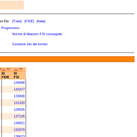
ni Elo:
[Tutte]
[FIDE]
[Italia]
Progressivo
Norme di Maestro FSI conseguite
Gestione sito del torneo
ID
ID
FIDE
FSI
139998
143377
133690
131320
129555
137105
136821
132979
138623