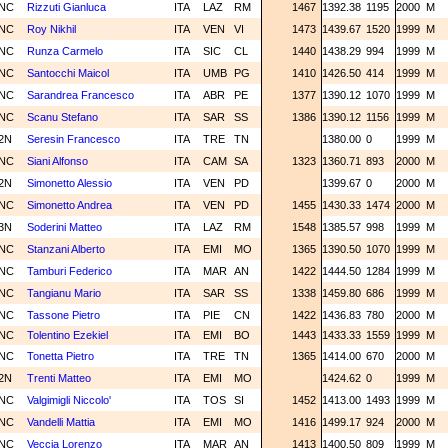
NC
Rizzuti Gianluca
ITA
LAZ
RM
1467
1392.38
1195
2000
M
NC
Roy Nikhil
ITA
VEN
VI
1473
1439.67
1520
1999
M
NC
Runza Carmelo
ITA
SIC
CL
1440
1438.29
994
1999
M
NC
Santocchi Maicol
ITA
UMB
PG
1410
1426.50
414
1999
M
NC
Sarandrea Francesco
ITA
ABR
PE
1377
1390.12
1070
1999
M
NC
Scanu Stefano
ITA
SAR
SS
1386
1390.12
1156
1999
M
2N
Seresin Francesco
ITA
TRE
TN
1380.00
0
1999
M
NC
Siani Alfonso
ITA
CAM
SA
1323
1360.71
893
2000
M
2N
Simonetto Alessio
ITA
VEN
PD
1399.67
0
2000
M
NC
Simonetto Andrea
ITA
VEN
PD
1455
1430.33
1474
2000
M
3N
Soderini Matteo
ITA
LAZ
RM
1548
1385.57
998
1999
M
NC
Stanzani Alberto
ITA
EMI
MO
1365
1390.50
1070
1999
M
NC
Tamburi Federico
ITA
MAR
AN
1422
1444.50
1284
1999
M
NC
Tangianu Mario
ITA
SAR
SS
1338
1459.80
686
1999
M
NC
Tassone Pietro
ITA
PIE
CN
1422
1436.83
780
2000
M
NC
Tolentino Ezekiel
ITA
EMI
BO
1443
1433.33
1559
1999
M
NC
Tonetta Pietro
ITA
TRE
TN
1365
1414.00
670
2000
M
2N
Trenti Matteo
ITA
EMI
MO
1424.62
0
1999
M
NC
Valgimigli Niccolo'
ITA
TOS
SI
1452
1413.00
1493
1999
M
NC
Vandelli Mattia
ITA
EMI
MO
1416
1499.17
924
2000
M
NC
Veccia Lorenzo
ITA
MAR
AN
1413
1400.50
809
1999
M