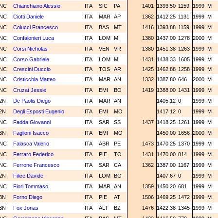
NC
Chianchiano Alessio
ITA
SIC
PA
1401
1393.50
1159
1999
M
NC
Ciotti Daniele
ITA
MAR
AP
1362
1412.25
1131
1999
M
NC
Colucci Francesco
ITA
BAS
MT
1416
1393.88
1159
1999
M
NC
Confalonieri Luca
ITA
LOM
MI
1380
1437.00
1278
2000
M
NC
Corsi Nicholas
ITA
VEN
VR
1380
1451.38
1263
1999
M
NC
Corso Gabriele
ITA
LOM
MI
1431
1438.33
1605
1999
M
NC
Crescini Duccio
ITA
TOS
AR
1425
1462.88
1258
1999
M
NC
Cristicchia Matteo
ITA
MAR
AN
1332
1387.80
646
2000
M
NC
Cruzat Jessie
ITA
EMI
BO
1419
1388.00
1431
1999
M
2N
De Paolis Diego
ITA
MAR
AN
1405.12
0
1999
M
2N
Degli Esposti Eugenio
ITA
EMI
MO
1417.12
0
1999
M
NC
Fadda Giovanni
ITA
SAR
SS
1437
1418.25
1261
1999
M
3N
Faglioni Isacco
ITA
EMI
MO
1450.00
1656
2000
M
NC
Falasca Valerio
ITA
ABR
PE
1473
1470.25
1370
1999
M
NC
Ferraro Federico
ITA
PIE
TO
1431
1470.00
814
1999
M
NC
Ferrone Francesco
ITA
SAR
CA
1362
1387.00
1167
1999
M
2N
Filice Davide
ITA
LOM
BG
1407.67
0
1999
M
NC
Fiori Tommaso
ITA
MAR
AN
1359
1450.20
681
1999
M
3N
Forno Diego
ITA
PIE
AT
1506
1469.25
1472
1999
M
3N
Fox Jonas
ITA
ALT
BZ
1476
1422.38
1345
1999
M