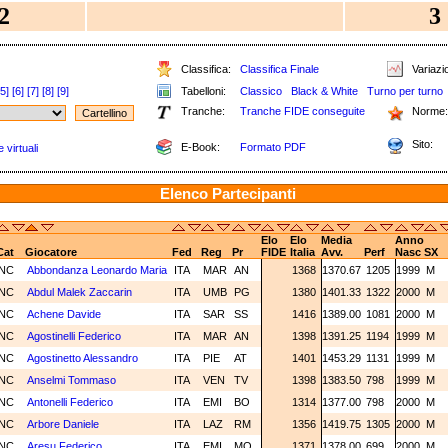
2
3
Classifica:
Classifica Finale
Variazio
[5]
[6]
[7]
[8]
[9]
Tabelloni:
Classico
Black & White
Turno per turno
Tranche:
Tranche FIDE conseguite
Norme:
Sito:
E-Book:
Formato PDF
 virtuali
Elenco Partecipanti
Elo
Elo
Media
Anno
Cat
Giocatore
Fed
Reg
Pr
FIDE
Italia
Avv.
Perf
Nasc
SX
NC
Abbondanza Leonardo Maria
ITA
MAR
AN
1368
1370.67
1205
1999
M
NC
Abdul Malek Zaccarin
ITA
UMB
PG
1380
1401.33
1322
2000
M
NC
Achene Davide
ITA
SAR
SS
1416
1389.00
1081
2000
M
NC
Agostinelli Federico
ITA
MAR
AN
1398
1391.25
1194
1999
M
NC
Agostinetto Alessandro
ITA
PIE
AT
1401
1453.29
1131
1999
M
NC
Anselmi Tommaso
ITA
VEN
TV
1398
1383.50
798
1999
M
NC
Antonelli Federico
ITA
EMI
BO
1314
1377.00
798
2000
M
NC
Arbore Daniele
ITA
LAZ
RM
1356
1419.75
1305
2000
M
NC
Aresu Federico
ITA
EMI
MO
1371
1378.00
699
2000
M