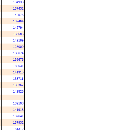
134938
137432
142576
137464
142794
133686
142189
128000
138674
138675
130631
141915
133711
135367
142525
139108
141918
137641
137932
131312