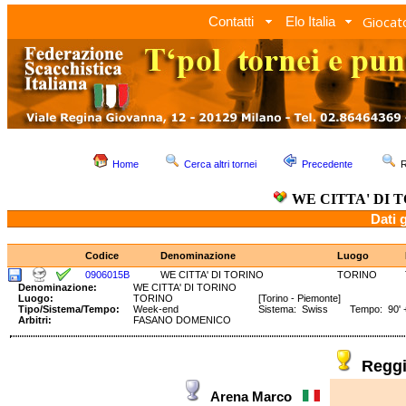
Giocato
Contatti
Elo Italia
Home
Cerca altri tornei
Precedente
R
WE CITTA' DI 
Dati 
Codice
Denominazione
Luogo
0906015B
WE CITTA' DI TORINO
TORINO
Denominazione:
WE CITTA' DI TORINO
Luogo:
TORINO
[Torino - Piemonte]
Tipo/Sistema/Tempo:
Week-end
Sistema: Swiss Tempo: 90' +
Arbitri:
FASANO DOMENICO
Regg
Arena Marco