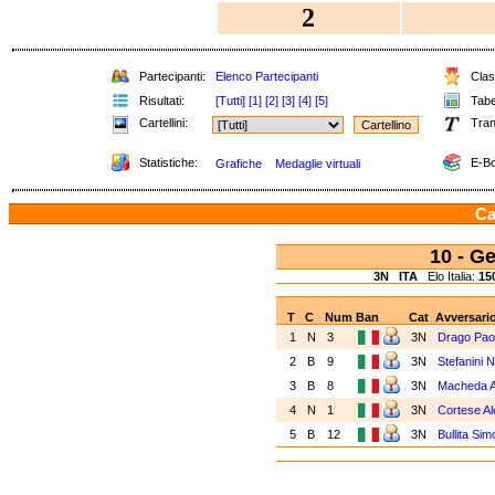
2
Partecipanti:
Elenco Partecipanti
Class
Risultati:
[Tutti]
[1]
[2]
[3]
[4]
[5]
Tabel
Cartellini:
Tran
Statistiche:
E-Bo
Grafiche
Medaglie virtuali
Ca
10 - G
3N
ITA
Elo Italia:
15
T
C
Num
Ban
Cat
Avversari
1
N
3
3N
Drago Pao
2
B
9
3N
Stefanini N
3
B
8
3N
Macheda 
4
N
1
3N
Cortese A
5
B
12
3N
Bullita Si