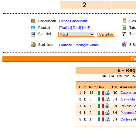
2
Partecipanti:
Elenco Partecipanti
Class
Risultati:
[Tutti]
[1]
[2]
[3]
[4]
[5]
Tabel
Cartellini:
Tran
Statistiche:
E-Bo
Grafiche
Medaglie virtuali
Ca
6 - Re
3N
ITA
Elo Italia:
15
T
C
Num
Ban
Cat
Avversari
1
N
13
NC
Cauzer Lu
2
B
5
3N
Arena Ma
3
N
7
3N
Revello Be
4
N
2
3N
Pogonea 
5
B
1
3N
Cortese A