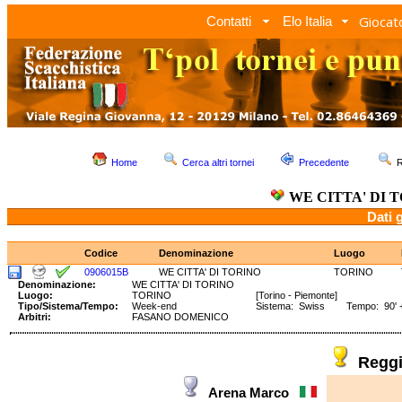
Giocato
Contatti
Elo Italia
Home
Cerca altri tornei
Precedente
R
WE CITTA' DI 
Dati 
Codice
Denominazione
Luogo
0906015B
WE CITTA' DI TORINO
TORINO
Denominazione:
WE CITTA' DI TORINO
Luogo:
TORINO
[Torino - Piemonte]
Tipo/Sistema/Tempo:
Week-end
Sistema: Swiss Tempo: 90' +
Arbitri:
FASANO DOMENICO
Regg
Arena Marco