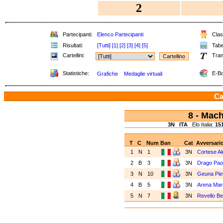
2
Partecipanti:
Elenco Partecipanti
Class
Risultati:
[Tutti]
[1]
[2]
[3]
[4]
[5]
Tabel
Cartellini:
Tran
Statistiche:
E-Bo
Grafiche
Medaglie virtuali
Ca
8 - Ma
3N
ITA
Elo Italia:
15
T
C
Num
Ban
Cat
Avversari
1
N
1
3N
Cortese A
2
B
3
3N
Drago Pao
3
N
10
3N
Geuna Pie
4
B
5
3N
Arena Ma
5
N
7
3N
Revello Be