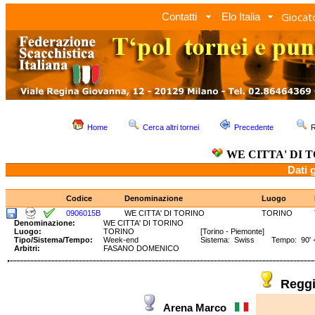
Giocato
Contatti
Elo Italia
Home
Cerca altri tornei
Precedente
R
WE CITTA' DI 
Dati 
Codice
Denominazione
Luogo
0906015B
WE CITTA' DI TORINO
TORINO
Denominazione:
WE CITTA' DI TORINO
Luogo:
TORINO
[Torino - Piemonte]
Tipo/Sistema/Tempo:
Week-end
Sistema: Swiss Tempo: 90' +
Arbitri:
FASANO DOMENICO
Regg
Arena Marco