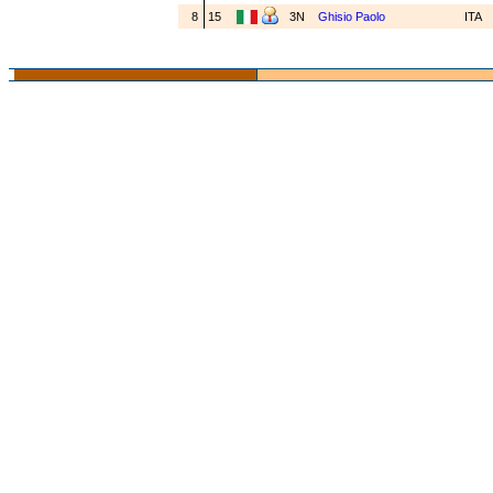
8
15
3N
Ghisio Paolo
ITA