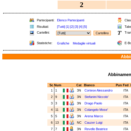
2
Partecipanti:
Elenco Partecipanti
Class
Risultati:
[Tutti]
[1]
[2]
[3]
[4]
[5]
Tabel
Cartellini:
Tran
Statistiche:
E-Bo
Grafiche
Medaglie virtuali
Abbin
Abbinamenti
Sc
Num
Cat
Bianco
Pun
Fed
1
1
3N
Cortese Alessandro
ITA
2
9
3N
Stefanini Niccolo'
ITA
3
3
3N
Drago Paolo
ITA
4
11
3N
Colangelo Mose'
ITA
5
5
3N
Arena Marco
ITA
6
13
NC
Cauzer Luigi
ITA
7
7
3N
Revello Beatrice
ITA