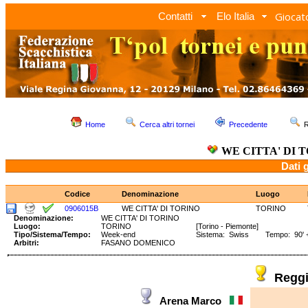
Giocato
Contatti
Elo Italia
Home
Cerca altri tornei
Precedente
R
WE CITTA' DI 
Dati 
Codice
Denominazione
Luogo
0906015B
WE CITTA' DI TORINO
TORINO
Denominazione:
WE CITTA' DI TORINO
Luogo:
TORINO
[Torino - Piemonte]
Tipo/Sistema/Tempo:
Week-end
Sistema: Swiss Tempo: 90' +
Arbitri:
FASANO DOMENICO
Regg
Arena Marco