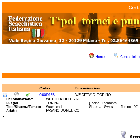
Conta
Home
Cerca altri to
Codice
Denominazione
0906015B
WE CITTA' DI TORINO
Denominazione:
WE CITTA' DI TORINO
Luogo:
TORINO
[Torino - Piemonte]
Tipo/Sistema/Tempo:
Week-end
Sistema: Swiss Tempo: 90' +
Arbitri:
FASANO DOMENICO
Are