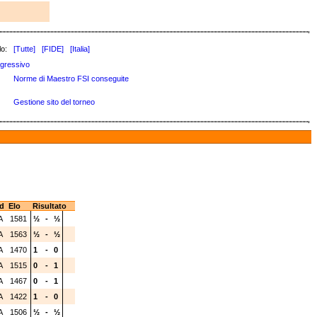
lo:
[Tutte]
[FIDE]
[Italia]
gressivo
Norme di Maestro FSI conseguite
Gestione sito del torneo
d
Elo
Risultato
A
1581
½
-
½
A
1563
½
-
½
A
1470
1
-
0
A
1515
0
-
1
A
1467
0
-
1
A
1422
1
-
0
A
1506
½
-
½