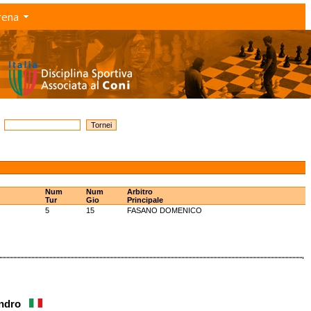
rena
Num
Num
Arbitro
Tur
Gio
Principale
5
15
FASANO DOMENICO
andro