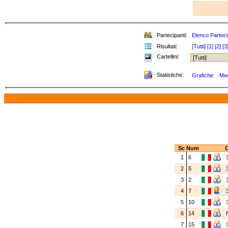
Partecipanti:
Elenco Parteci
Risultati:
[Tutti]
[1]
[2]
[3
Cartellini:
Statistiche:
Grafiche
Med
Sc
Num
C
1
6
2
5
3
2
4
7
5
10
6
14
7
15