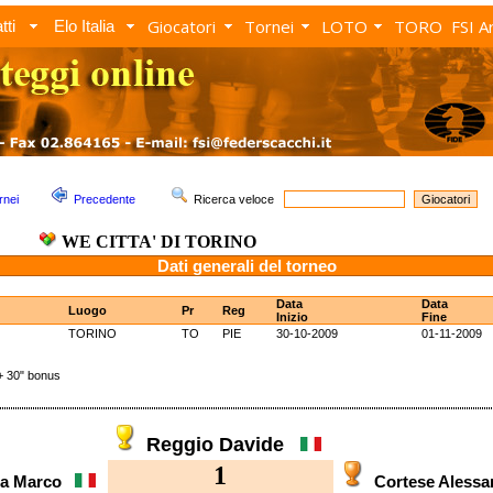
Giocatori
Tornei
LOTO
TORO
FSI A
tti
Elo Italia
rnei
Precedente
Ricerca veloce
WE CITTA' DI TORINO
Dati generali del torneo
Data
Data
Luogo
Pr
Reg
Inizio
Fine
TORINO
TO
PIE
30-10-2009
01-11-2009
 30" bonus
Reggio Davide
1
na Marco
Cortese Aless