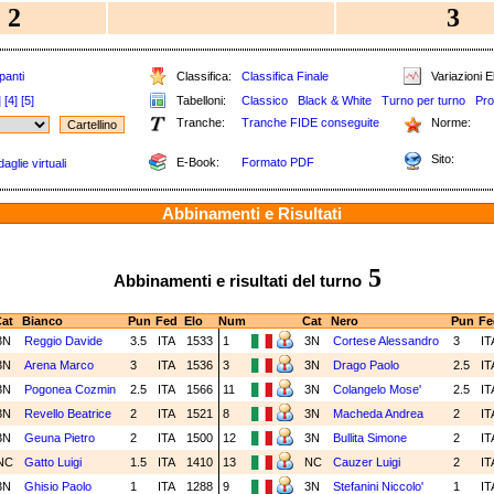
2
3
panti
Classifica:
Classifica Finale
Variazioni E
]
[4]
[5]
Tabelloni:
Classico
Black & White
Turno per turno
Pro
Tranche:
Tranche FIDE conseguite
Norme:
Sito:
E-Book:
Formato PDF
aglie virtuali
Abbinamenti e Risultati
5
Abbinamenti e risultati del turno
at
Bianco
Pun
Fed
Elo
Num
Cat
Nero
Pun
Fe
3N
Reggio Davide
3.5
ITA
1533
1
3N
Cortese Alessandro
3
IT
3N
Arena Marco
3
ITA
1536
3
3N
Drago Paolo
2.5
IT
3N
Pogonea Cozmin
2.5
ITA
1566
11
3N
Colangelo Mose'
2.5
IT
3N
Revello Beatrice
2
ITA
1521
8
3N
Macheda Andrea
2
IT
3N
Geuna Pietro
2
ITA
1500
12
3N
Bullita Simone
2
IT
NC
Gatto Luigi
1.5
ITA
1410
13
NC
Cauzer Luigi
2
IT
3N
Ghisio Paolo
1
ITA
1288
9
3N
Stefanini Niccolo'
1
IT