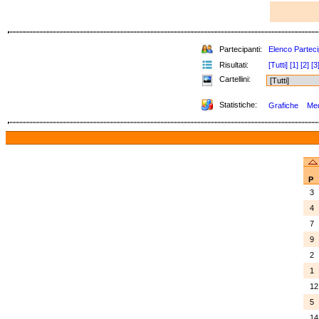
Partecipanti:
Elenco Parteci
Risultati:
[Tutti]
[1]
[2]
[3
Cartellini:
Statistiche:
Grafiche
Med
P
3
4
7
9
2
1
1
5
1