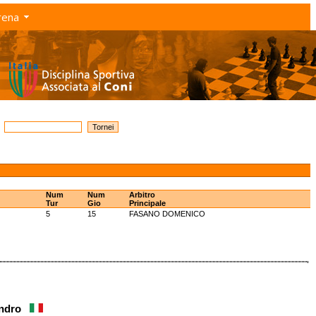
rena
Num
Num
Arbitro
Tur
Gio
Principale
5
15
FASANO DOMENICO
andro