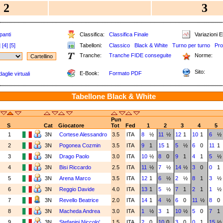
2
3
panti
Classifica:
Classifica Finale
Variazioni E
]
[4]
[5]
Tabelloni:
Classico
Black & White
Turno per turno
Pro
Tranche:
Tranche FIDE conseguite
Norme:
Sito:
E-Book:
Formato PDF
aglie virtuali
Tabellone Black & White
Pun
S
Cat
Giocatore
Tot
Fed
1
2
3
4
5
1
3N
Cortese Alessandro
3.5
ITA
8
½
11
½
12
1
10
1
6
½
2
3N
Pogonea Cozmin
3.5
ITA
9
1
15
1
5
½
6
0
11
1
3
3N
Drago Paolo
3.0
ITA
10
½
8
0
9
1
4
1
5
½
4
3N
Bisi Riccardo
2.5
ITA
11
½
7
½
14
½
3
0
0
1
5
3N
Arena Marco
3.5
ITA
12
1
6
½
2
½
8
1
3
½
6
3N
Reggio Davide
4.0
ITA
13
1
5
½
7
1
2
1
1
½
2
7
3N
Revello Beatrice
2.0
ITA
14
1
4
½
6
0
11
½
8
0
8
3N
Macheda Andrea
3.0
ITA
1
½
3
1
10
½
5
0
7
1
4
9
3N
Stefanini Niccolo'
1.5
ITA
2
0
10
0
3
0
0
1
15
½