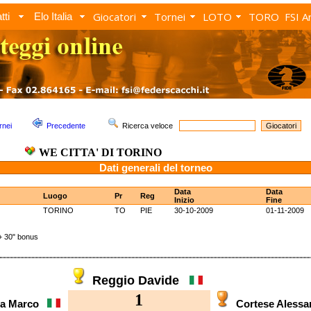
Giocatori
Tornei
LOTO
TORO
FSI A
tti
Elo Italia
rnei
Precedente
Ricerca veloce
WE CITTA' DI TORINO
Dati generali del torneo
Data
Data
Luogo
Pr
Reg
Inizio
Fine
TORINO
TO
PIE
30-10-2009
01-11-2009
 30" bonus
Reggio Davide
1
na Marco
Cortese Aless