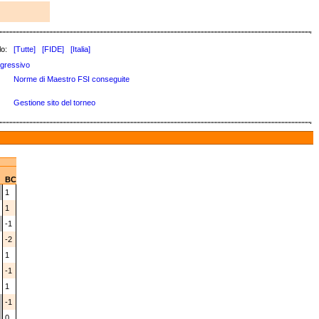
lo:
[Tutte]
[FIDE]
[Italia]
gressivo
Norme di Maestro FSI conseguite
Gestione sito del torneo
BC
1
1
-1
-2
1
-1
1
-1
0