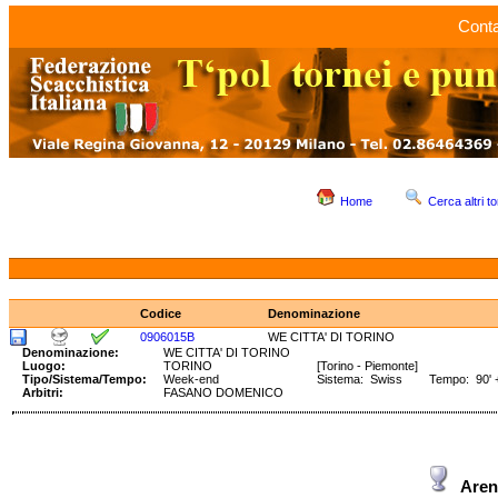
Conta
Home
Cerca altri to
Codice
Denominazione
0906015B
WE CITTA' DI TORINO
Denominazione:
WE CITTA' DI TORINO
Luogo:
TORINO
[Torino - Piemonte]
Tipo/Sistema/Tempo:
Week-end
Sistema: Swiss Tempo: 90' +
Arbitri:
FASANO DOMENICO
Are