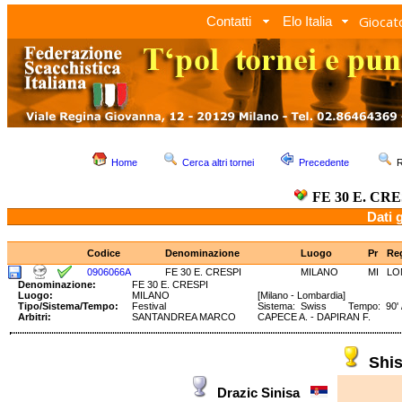
Giocato
Contatti
Elo Italia
Home
Cerca altri tornei
Precedente
R
FE 30 E. CRE
Dati 
Codice
Denominazione
Luogo
Pr
Re
0906066A
FE 30 E. CRESPI
MILANO
MI
LO
Denominazione:
FE 30 E. CRESPI
Luogo:
MILANO
[Milano - Lombardia]
Tipo/Sistema/Tempo:
Festival
Sistema: Swiss Tempo: 90' /4
Arbitri:
SANTANDREA MARCO
CAPECE A. - DAPIRAN F.
Shi
Drazic Sinisa