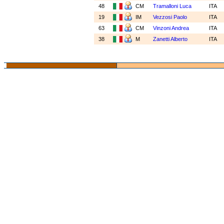
48
CM
Tramalloni Luca
ITA
19
IM
Vezzosi Paolo
ITA
63
CM
Vinzoni Andrea
ITA
38
M
Zanetti Alberto
ITA