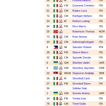
30
M
Profumo Alberto
ITA
51
CM
Quaranta Cristiano
ITA
61
CM
Radice Luca
ITA
72
CM
Ranfagni Stefano
ITA
34
M
Rettore Ludwig
ITA
64
FM
Ricci Marco
ITA
25
Robertsen Thomas
NOR
73
CM
Rota Simone
ITA
44
CM
Salmoiraghi Angelo
ITA
8
IM
Salvador Roland
PHI
28
FM
Sbarra Marco
ITA
32
CM
Sgnaolin Davide
ITA
6
GM
Shishkin Vadim
UKR
9
GM
Skembris Spyridon
GRE
22
WGM
Stojanovic Andjelija
SRB
26
M
Stromboli Carlo
ITA
27
FM
Stromboli Ettore
ITA
56
Sullolari Saip
1
GM
Sumets Andrey
UKR
24
FM
Tomba Ivan
ITA
75
CM
Tonel Giulia
ITA