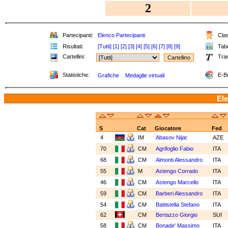
2
Partecipanti:
Elenco Partecipanti
Clas
Risultati:
[Tutti]
[1]
[2]
[3]
[4]
[5]
[6]
[7]
[8]
[9]
Tabe
Cartellini:
Tra
Statistiche:
E-B
Grafiche
Medaglie virtuali
Ele
S
Cat
Giocatore
Fed
4
IM
Abasov Nijat
AZE
70
CM
Agrifoglio Fabio
ITA
68
CM
Almonti Alessandro
ITA
55
M
Astengo Corrado
ITA
46
CM
Astengo Marcello
ITA
59
CM
Barberi Alessandro
ITA
54
CM
Battistella Stefano
ITA
62
CM
Bertazzo Giorgio
SUI
58
CM
Bonade' Massimo
ITA