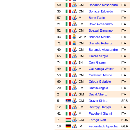
50
CM
Bonanno Alessandro
ITA
35
CM
Bonazzi Edoardo
ITA
57
M
Borin Fabio
ITA
21
FM
Bove Alessandro
ITA
52
CM
Bozzali Ermanno
ITA
43
WFM
Brunello Marina
ITA
71
CM
Brunello Roberta
ITA
40
CM
Burlando Alessandro
ITA
65
CM
Calella Sergio
ITA
74
1N
Cani Gazmir
ITA
49
M
Cazzaniga Walter
ITA
53
CM
Codenotti Marco
ITA
60
CM
Crippa Gabriele
ITA
20
FM
Damia Angelo
ITA
2
GM
David Alberto
ITA
5
GM
Drazic Sinisa
SRB
12
FM
Dvirnyy Danyyil
ITA
41
M
Facchetti Gianni
ITA
7
GM
Farago Ivan
HUN
18
IM
Feuerstack Aljoscha
GER