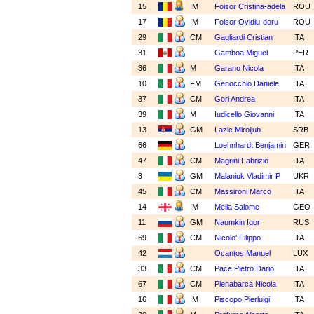
15
IM
Foisor Cristina-adela
ROU
17
IM
Foisor Ovidiu-doru
ROU
29
CM
Gagliardi Cristian
ITA
31
Gamboa Miguel
PER
36
M
Garano Nicola
ITA
10
FM
Genocchio Daniele
ITA
37
CM
Gori Andrea
ITA
39
M
Iudicello Giovanni
ITA
13
GM
Lazic Miroljub
SRB
66
Loehnhardt Benjamin
GER
47
CM
Magrini Fabrizio
ITA
3
GM
Malaniuk Vladimir P
UKR
45
CM
Massironi Marco
ITA
14
IM
Melia Salome
GEO
11
GM
Naumkin Igor
RUS
69
CM
Nicolo' Filippo
ITA
42
Ocantos Manuel
LUX
33
CM
Pace Pietro Dario
ITA
67
CM
Pienabarca Nicola
ITA
16
IM
Piscopo Pierluigi
ITA