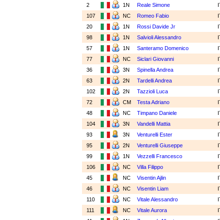
2
1N
Reale Simone
107
NC
Romeo Fabio
20
1N
Rossi Davide Jr
98
1N
Salvioli Alessandro
57
1N
Santeramo Domenico
77
NC
Siclari Giovanni
36
3N
Spinella Andrea
63
2N
Tardelli Andrea
102
2N
Tazzioli Luca
72
CM
Testa Adriano
48
NC
Timpano Daniele
104
3N
Vandelli Mattia
93
3N
Venturelli Ester
95
2N
Venturelli Giuseppe
99
1N
Vezzelli Francesco
106
NC
Villa Filippo
45
NC
Visentin Ajlin
46
NC
Visentin Liam
110
NC
Vitale Alessandro
111
NC
Vitale Aurora