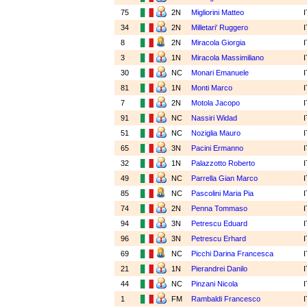
75
2N
Migliorini Matteo
34
2N
Milletari' Ruggero
8
2N
Miracola Giorgia
3
1N
Miracola Massimiliano
30
NC
Monari Emanuele
81
1N
Monti Marco
7
2N
Motola Jacopo
91
NC
Nassiri Widad
51
NC
Noziglia Mauro
65
3N
Pacini Ermanno
32
1N
Palazzotto Roberto
49
NC
Parrella Gian Marco
85
NC
Pascolini Maria Pia
74
2N
Penna Tommaso
94
3N
Petrescu Eduard
96
3N
Petrescu Erhard
69
NC
Picchi Darina Francesca
21
1N
Pierandrei Danilo
44
NC
Pinzani Nicola
1
FM
Rambaldi Francesco