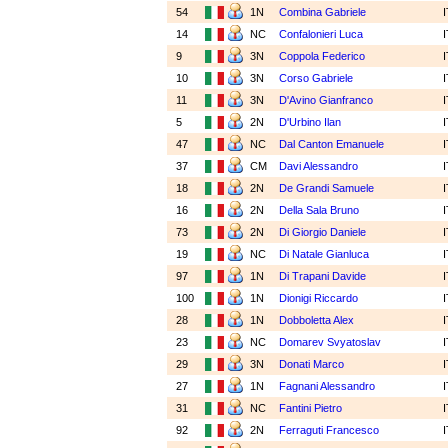
54
1N
Combina Gabriele
14
NC
Confalonieri Luca
9
3N
Coppola Federico
10
3N
Corso Gabriele
11
3N
D'Avino Gianfranco
5
2N
D'Urbino Ilan
47
NC
Dal Canton Emanuele
37
CM
Davi Alessandro
18
2N
De Grandi Samuele
16
2N
Della Sala Bruno
73
2N
Di Giorgio Daniele
19
NC
Di Natale Gianluca
97
1N
Di Trapani Davide
100
1N
Dionigi Riccardo
28
1N
Dobboletta Alex
23
NC
Domarev Svyatoslav
29
3N
Donati Marco
27
1N
Fagnani Alessandro
31
NC
Fantini Pietro
92
2N
Ferraguti Francesco