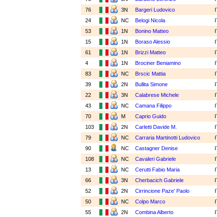
76
3N
Bargeri Ludovico
24
NC
Belogi Nicola
53
1N
Bonino Matteo
15
1N
Boraso Alessio
61
1N
Brizzi Matteo
4
1N
Brociner Beniamino
83
NC
Brscic Mattia
39
2N
Bullita Simone
22
3N
Calabrese Michele
43
NC
Camana Filippo
70
M
Caprio Guido
103
2N
Carletti Davide M.
79
NC
Carraria Martinotti Ludovico
90
NC
Castagner Denise
108
NC
Cavaleri Gabriele
13
NC
Cerutti Fabio Maria
66
3N
Cherbacich Gabriele
52
2N
Cirrincione Paze' Paolo
50
NC
Colpo Marco
55
2N
Combina Alberto