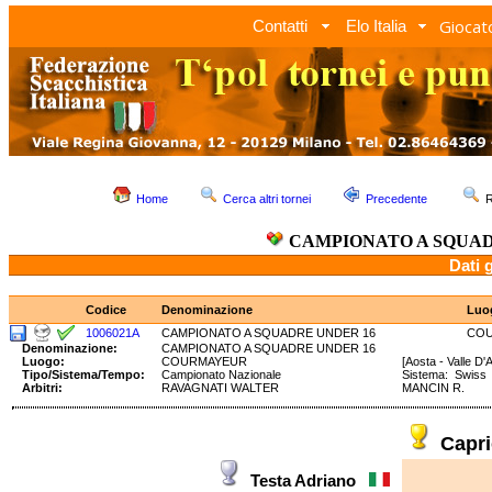
Giocato
Contatti
Elo Italia
Home
Cerca altri tornei
Precedente
R
CAMPIONATO A SQUAD
Dati 
Codice
Denominazione
Luo
1006021A
CAMPIONATO A SQUADRE UNDER 16
CO
Denominazione:
CAMPIONATO A SQUADRE UNDER 16
Luogo:
COURMAYEUR
[Aosta - Valle D'
Tipo/Sistema/Tempo:
Campionato Nazionale
Sistema: Swis
Arbitri:
RAVAGNATI WALTER
MANCIN R.
Capr
Testa Adriano