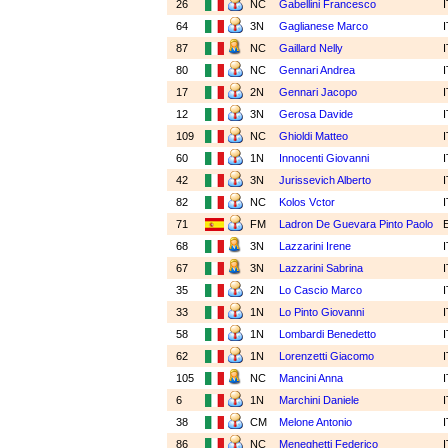
26
NC
Gabellini Francesco
64
3N
Gaglianese Marco
87
NC
Gaillard Nelly
80
NC
Gennari Andrea
17
2N
Gennari Jacopo
12
3N
Gerosa Davide
109
NC
Ghioldi Matteo
60
1N
Innocenti Giovanni
42
3N
Jurissevich Alberto
82
NC
Kolos Vctor
71
FM
Ladron De Guevara Pinto Paolo
68
3N
Lazzarini Irene
67
3N
Lazzarini Sabrina
35
2N
Lo Cascio Marco
33
1N
Lo Pinto Giovanni
58
1N
Lombardi Benedetto
62
1N
Lorenzetti Giacomo
105
NC
Mancini Anna
6
1N
Marchini Daniele
38
CM
Melone Antonio
86
NC
Meneghetti Federico