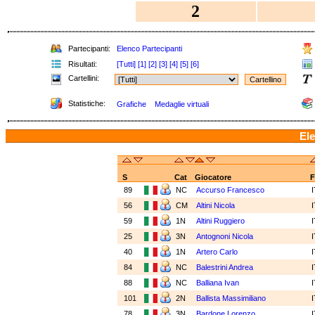
2
Partecipanti:
Elenco Partecipanti
Risultati:
[Tutti]
[1]
[2]
[3]
[4]
[5]
[6]
Cartellini:
Statistiche:
Grafiche
Medaglie virtuali
Ele
S
Cat
Giocatore
F
89
NC
Accurso Francesco
56
CM
Altini Nicola
59
1N
Altini Ruggiero
25
3N
Antognoni Nicola
40
1N
Artero Carlo
84
NC
Balestrini Andrea
88
NC
Balliana Ivan
101
2N
Ballista Massimiliano
78
3N
Bardone Lorenzo