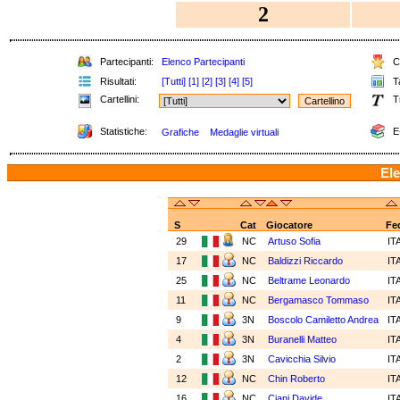
2
Partecipanti:
Elenco Partecipanti
Cl
Risultati:
[Tutti]
[1]
[2]
[3]
[4]
[5]
Ta
Cartellini:
T
Statistiche:
E
Grafiche
Medaglie virtuali
Ele
S
Cat
Giocatore
Fe
29
NC
Artuso Sofia
IT
17
NC
Baldizzi Riccardo
IT
25
NC
Beltrame Leonardo
IT
11
NC
Bergamasco Tommaso
IT
9
3N
Boscolo Camiletto Andrea
IT
4
3N
Buranelli Matteo
IT
2
3N
Cavicchia Silvio
IT
12
NC
Chin Roberto
IT
16
NC
Ciani Davide
IT