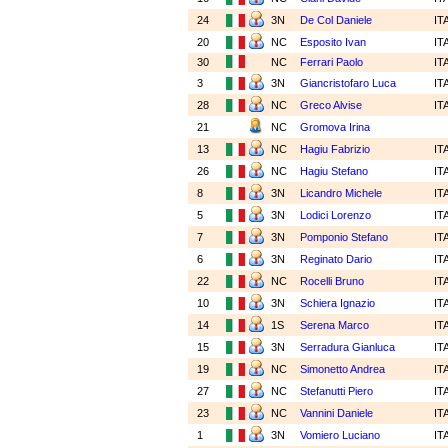
24
3N
De Col Daniele
IT
20
NC
Esposito Ivan
IT
30
NC
Ferrari Paolo
IT
3
3N
Giancristofaro Luca
IT
28
NC
Greco Alvise
IT
21
NC
Gromova Irina
13
NC
Hagiu Fabrizio
IT
26
NC
Hagiu Stefano
IT
8
3N
Licandro Michele
IT
5
3N
Lodici Lorenzo
IT
7
3N
Pomponio Stefano
IT
6
3N
Reginato Dario
IT
22
NC
Rocelli Bruno
IT
10
3N
Schiera Ignazio
IT
14
1S
Serena Marco
IT
15
3N
Serradura Gianluca
IT
19
NC
Simonetto Andrea
IT
27
NC
Stefanutti Piero
IT
23
NC
Vannini Daniele
IT
1
3N
Vomiero Luciano
IT