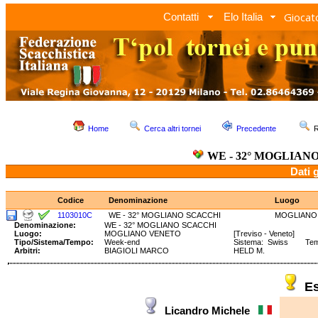
Giocato
Contatti
Elo Italia
Home
Cerca altri tornei
Precedente
R
WE - 32° MOGLIAN
Dati 
Codice
Denominazione
Luogo
1103010C
WE - 32° MOGLIANO SCACCHI
MOGLIANO
Denominazione:
WE - 32° MOGLIANO SCACCHI
Luogo:
MOGLIANO VENETO
[Treviso - Veneto]
Tipo/Sistema/Tempo:
Week-end
Sistema: Swiss Tempo
Arbitri:
BIAGIOLI MARCO
HELD M.
E
Licandro Michele