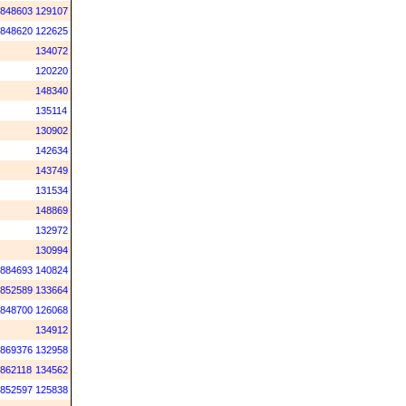
848603
129107
848620
122625
134072
120220
148340
135114
130902
142634
143749
131534
148869
132972
130994
884693
140824
852589
133664
848700
126068
134912
869376
132958
862118
134562
852597
125838