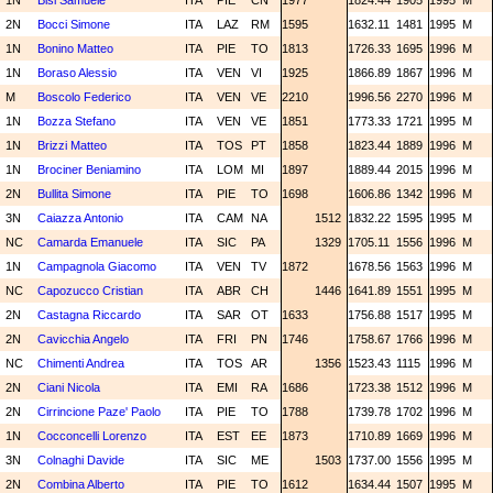
1N
Bisi Samuele
ITA
PIE
CN
1977
1824.44
1905
1995
M
2N
Bocci Simone
ITA
LAZ
RM
1595
1632.11
1481
1995
M
1N
Bonino Matteo
ITA
PIE
TO
1813
1726.33
1695
1996
M
1N
Boraso Alessio
ITA
VEN
VI
1925
1866.89
1867
1996
M
M
Boscolo Federico
ITA
VEN
VE
2210
1996.56
2270
1996
M
1N
Bozza Stefano
ITA
VEN
VE
1851
1773.33
1721
1995
M
1N
Brizzi Matteo
ITA
TOS
PT
1858
1823.44
1889
1996
M
1N
Brociner Beniamino
ITA
LOM
MI
1897
1889.44
2015
1996
M
2N
Bullita Simone
ITA
PIE
TO
1698
1606.86
1342
1996
M
3N
Caiazza Antonio
ITA
CAM
NA
1512
1832.22
1595
1995
M
NC
Camarda Emanuele
ITA
SIC
PA
1329
1705.11
1556
1996
M
1N
Campagnola Giacomo
ITA
VEN
TV
1872
1678.56
1563
1996
M
NC
Capozucco Cristian
ITA
ABR
CH
1446
1641.89
1551
1995
M
2N
Castagna Riccardo
ITA
SAR
OT
1633
1756.88
1517
1995
M
2N
Cavicchia Angelo
ITA
FRI
PN
1746
1758.67
1766
1996
M
NC
Chimenti Andrea
ITA
TOS
AR
1356
1523.43
1115
1996
M
2N
Ciani Nicola
ITA
EMI
RA
1686
1723.38
1512
1996
M
2N
Cirrincione Paze' Paolo
ITA
PIE
TO
1788
1739.78
1702
1996
M
1N
Cocconcelli Lorenzo
ITA
EST
EE
1873
1710.89
1669
1996
M
3N
Colnaghi Davide
ITA
SIC
ME
1503
1737.00
1556
1995
M
2N
Combina Alberto
ITA
PIE
TO
1612
1634.44
1507
1995
M