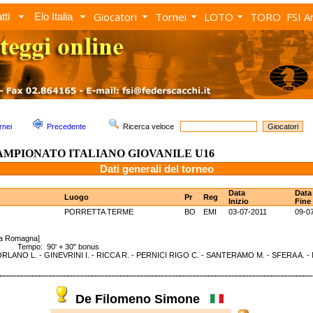
Giocatori
Tornei
LOTO
TORO
FSI A
tti
Elo Italia
rnei
Precedente
Ricerca veloce
AMPIONATO ITALIANO GIOVANILE U16
Dati generali del torneo
Data
Data
Luogo
Pr
Reg
Inizio
Fine
PORRETTA TERME
BO
EMI
03-07-2011
09-0
lia Romagna]
ss Tempo: 90' + 30" bonus
FORLANO L. - GINEVRINI I. - RICCA R. - PERNICI RIGO C. - SANTERAMO M. - SFERA A.
De Filomeno Simone