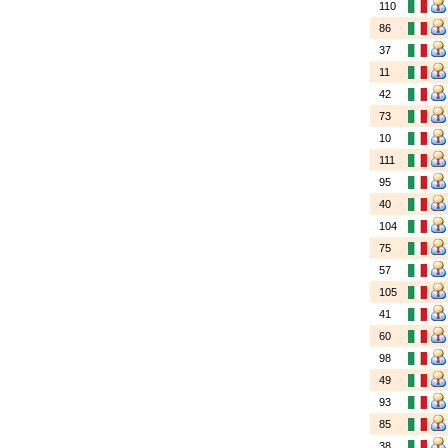
110
86
37
11
42
73
10
111
95
40
104
75
57
105
41
60
98
49
93
85
38