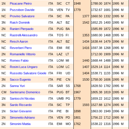
1N
Pisacane Pietro
ITA
SIC
CT
1948
1788.00
1874
1995
M
1N
Pozzobon Davide
ITA
VEN
TV
1779
1732.67
1681
1996
M
NC
Provino Salvatore
ITA
SIC
PA
1377
1660.50
1332
1995
M
3N
Raich Dominik
ITA
ALT
BZ
1542
1652.25
1400
1995
M
2N
Ranieri Pierpaolo
ITA
PUG
BA
1585.89
1872
1996
M
NC
Rastrelli Alessandro
ITA
TOS
FI
1353
1680.00
1468
1995
M
NC
Resch Aaron
ITA
ALT
BZ
1434
1638.44
1479
1996
M
NC
Reverberi Piero
ITA
EMI
RE
1416
1597.38
1268
1995
M
2N
Romaniello Vittorio
ITA
LAZ
LT
1712.00
1909
1996
M
NC
Romeo Fabio
ITA
LOM
MI
1440
1668.44
1488
1995
M
NC
Rosini Luca Ungaro
ITA
LOM
LC
1407
1529.14
1114
1996
M
NC
Russotto Salvatore Gioele
ITA
FRI
UD
1404
1538.71
1133
1996
M
3N
Sacco Eugenio
ITA
PIE
CN
1530
1758.00
1606
1995
M
2N
Sanna Yuri
ITA
SAR
SS
1768
1828.50
1782
1995
M
CM
Santeramo Domenico
ITA
PUG
BT
1967
1805.38
1819
1995
M
1N
Santocchi Nicolas
ITA
UMB
PG
1779
1659.22
1612
1995
M
3N
Sardo Riccardo
ITA
SIC
TP
1593
1527.88
1274
1995
M
1N
Siclari Giovanni
ITA
PIE
BI
1898
1863.00
1949
1996
M
1N
Simonetto Adriano
ITA
VEN
PD
1801
1756.22
1712
1995
M
2N
Simonini Mattia
ITA
EMI
MO
1762
1538.22
1316
1996
M