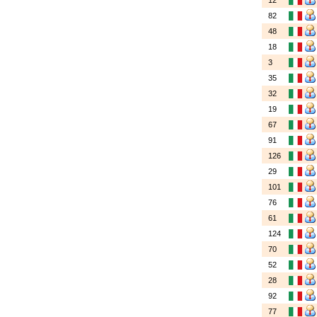
12
82
48
18
3
35
32
19
67
91
126
29
101
76
61
124
70
52
28
92
77