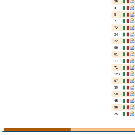
36
4
5
7
72
24
22
99
81
17
71
123
97
30
50
45
96
25