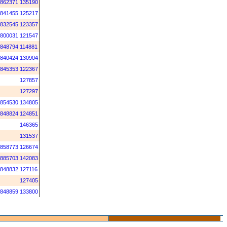
862371
135190
841455
125217
832545
123357
800031
121547
848794
114881
840424
130904
845353
122367
127857
127297
854530
134805
848824
124851
146365
131537
858773
126674
885703
142083
848832
127116
127405
848859
133800