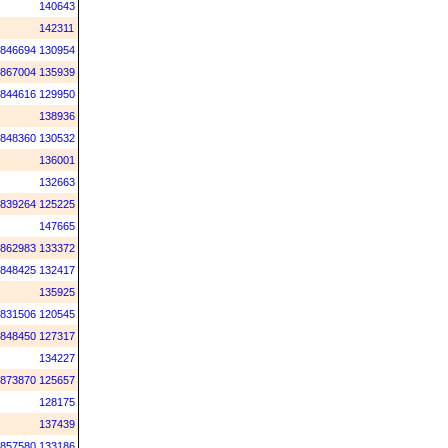
140643
142311
846694
130954
867004
135939
844616
129950
138936
848360
130532
136001
132663
839264
125225
147665
862983
133372
848425
132417
135925
831506
120545
848450
127317
134227
873870
125657
128175
137439
857580
133186