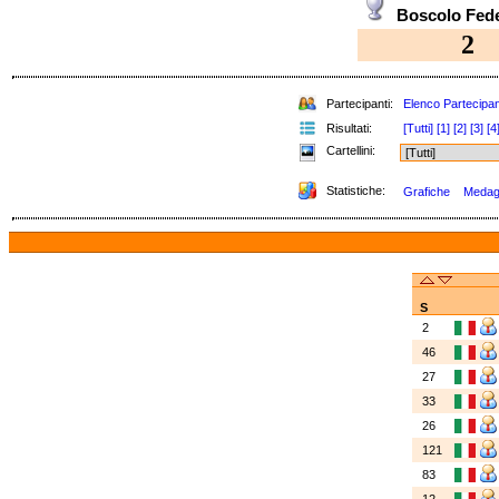
Boscolo Fe
2
Partecipanti:
Elenco Partecipan
Risultati:
[Tutti]
[1]
[2]
[3]
[4
Cartellini:
Statistiche:
Grafiche
Medagli
S
2
46
27
33
26
121
83