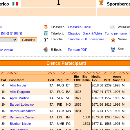
1
derico
Spornberg
ti
Classifica:
Classifica Finale
Variazion
]
[5]
[6]
[7]
[8]
[9]
Tabelloni:
Classico
Black & White
Turno per turno
Tranche:
Tranche FIDE conseguite
Norme:
Sito:
E-Book:
Formato PDF
e virtuali
Elenco Partecipanti
Elo
Elo
Media
Anno
Cat
Giocatore
Fed
Reg
Pr
FIDE
Italia
Avv.
Perf
Nasc
SX
M
Altini Nicola
ITA
PUG
BT
2267
2018.56
2239
1995
M
1N
Altini Ruggiero
ITA
PUG
BA
1823
1797.44
1773
1996
M
1N
Aprile Martino
ITA
VEN
VE
1877
1667.33
1557
1995
M
1N
Bargeri Ludovico
ITA
PIE
NO
1855
1671.56
1613
1996
M
1N
Baroni Alessandro
ITA
LOM
MN
1881
1813.44
1778
1996
M
NC
Benvenuti Cristian
ITA
LIG
IM
1380
1573.00
1280
1995
M
3N
Biccheri Nicolo'
ITA
UMB
PG
1593
1677.11
1566
1995
M