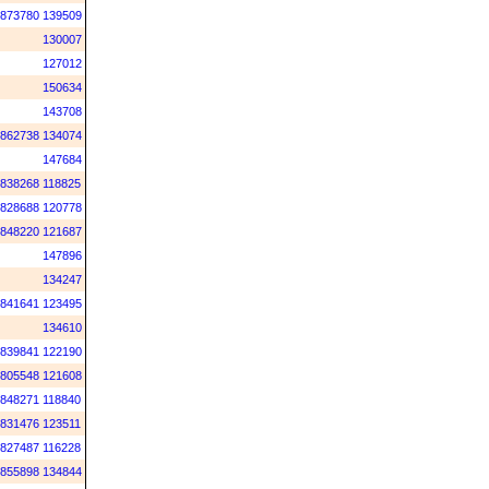
873780
139509
130007
127012
150634
143708
862738
134074
147684
838268
118825
828688
120778
848220
121687
147896
134247
841641
123495
134610
839841
122190
805548
121608
848271
118840
831476
123511
827487
116228
855898
134844