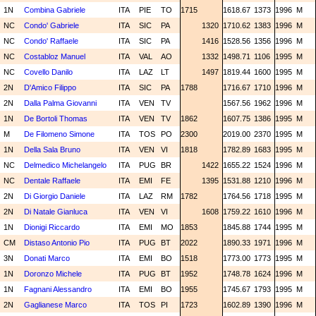
1N
Combina Gabriele
ITA
PIE
TO
1715
1618.67
1373
1996
M
NC
Condo' Gabriele
ITA
SIC
PA
1320
1710.62
1383
1996
M
NC
Condo' Raffaele
ITA
SIC
PA
1416
1528.56
1356
1996
M
NC
Costabloz Manuel
ITA
VAL
AO
1332
1498.71
1106
1995
M
NC
Covello Danilo
ITA
LAZ
LT
1497
1819.44
1600
1995
M
2N
D'Amico Filippo
ITA
SIC
PA
1788
1716.67
1710
1996
M
2N
Dalla Palma Giovanni
ITA
VEN
TV
1567.56
1962
1996
M
1N
De Bortoli Thomas
ITA
VEN
TV
1862
1607.75
1386
1995
M
M
De Filomeno Simone
ITA
TOS
PO
2300
2019.00
2370
1995
M
1N
Della Sala Bruno
ITA
VEN
VI
1818
1782.89
1683
1995
M
NC
Delmedico Michelangelo
ITA
PUG
BR
1422
1655.22
1524
1996
M
NC
Dentale Raffaele
ITA
EMI
FE
1395
1531.88
1210
1996
M
2N
Di Giorgio Daniele
ITA
LAZ
RM
1782
1764.56
1718
1995
M
2N
Di Natale Gianluca
ITA
VEN
VI
1608
1759.22
1610
1996
M
1N
Dionigi Riccardo
ITA
EMI
MO
1853
1845.88
1744
1995
M
CM
Distaso Antonio Pio
ITA
PUG
BT
2022
1890.33
1971
1996
M
3N
Donati Marco
ITA
EMI
BO
1518
1773.00
1773
1995
M
1N
Doronzo Michele
ITA
PUG
BT
1952
1748.78
1624
1996
M
1N
Fagnani Alessandro
ITA
EMI
BO
1955
1745.67
1793
1995
M
2N
Gaglianese Marco
ITA
TOS
PI
1723
1602.89
1390
1996
M