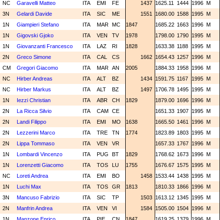
NC
Garavelli Matteo
ITA
EMI
FE
1437
1625.11
1444
1996
M
3N
Gelardi Davide
ITA
SIC
ME
1551
1680.00
1588
1995
M
1N
Giampieri Stefano
ITA
MAR
MC
1847
1685.22
1663
1996
M
1N
Gigovski Gjoko
ITA
VEN
TV
1978
1798.00
1790
1995
M
1N
Giovanzanti Francesco
ITA
LAZ
RI
1828
1633.38
1188
1995
M
2N
Greco Simone
ITA
CAL
CS
1662
1654.43
1257
1996
M
CM
Gregori Giacomo
ITA
MAR
AN
2005
1884.33
1958
1996
M
NC
Hirber Andreas
ITA
ALT
BZ
1434
1591.75
1167
1995
M
NC
Hirber Markus
ITA
ALT
BZ
1497
1706.78
1495
1995
M
1N
Iezzi Christian
ITA
ABR
CH
1829
1879.00
1696
1996
M
2N
La Ricca Silvio
ITA
CAM
CE
1651.33
1907
1995
M
2N
Landi Filippo
ITA
EMI
MO
1638
1665.50
1461
1996
M
2N
Lezzerini Marco
ITA
TRE
TN
1774
1823.89
1803
1995
M
2N
Lippa Tommaso
ITA
VEN
VR
1657.33
1767
1996
M
1N
Lombardi Vincenzo
ITA
PUG
BT
1829
1768.62
1673
1996
M
1N
Lorenzetti Giacomo
ITA
TOS
LU
1755
1676.67
1575
1995
M
NC
Loreti Andrea
ITA
EMI
BO
1458
1533.44
1438
1995
M
1N
Luchi Max
ITA
TOS
GR
1813
1810.33
1866
1996
M
3N
Mancuso Fabrizio
ITA
SIC
TP
1503
1613.12
1345
1995
M
2N
Manfrin Andrea
ITA
VEN
VI
1584
1505.00
1504
1996
M
1N
Manzone Enrico
ITA
PIE
CN
1847
1619.25
1379
1996
M