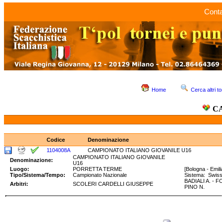
Conta
Home
Cerca altri to
C
Codice
Denominazione
1104008A
CAMPIONATO ITALIANO GIOVANILE U16
CAMPIONATO ITALIANO GIOVANILE
Denominazione:
U16
Luogo:
PORRETTA TERME
[Bologna - Emi
Tipo/Sistema/Tempo:
Campionato Nazionale
Sistema: Swi
BADIALI A. - 
Arbitri:
SCOLERI CARDELLI GIUSEPPE
PINO N.