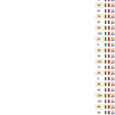
43
62
78
65
69
100
21
8
39
44
112
74
20
6
80
68
106
116
89
66