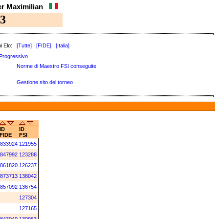
er Maximilian
3
i Elo:
[Tutte]
[FIDE]
[Italia]
Progressivo
Norme di Maestro FSI conseguite
Gestione sito del torneo
ID
ID
FIDE
FSI
833924
121955
847992
123288
861820
126237
873713
138042
857092
136754
127304
127165