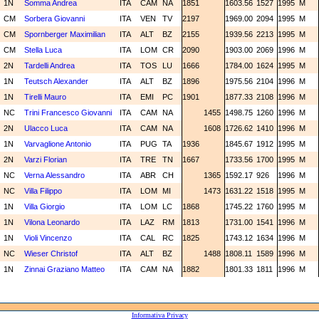
1N
Somma Andrea
ITA
CAM
NA
1851
1603.56
1527
1995
M
CM
Sorbera Giovanni
ITA
VEN
TV
2197
1969.00
2094
1995
M
CM
Spornberger Maximilian
ITA
ALT
BZ
2155
1939.56
2213
1995
M
CM
Stella Luca
ITA
LOM
CR
2090
1903.00
2069
1996
M
2N
Tardelli Andrea
ITA
TOS
LU
1666
1784.00
1624
1995
M
1N
Teutsch Alexander
ITA
ALT
BZ
1896
1975.56
2104
1996
M
1N
Tirelli Mauro
ITA
EMI
PC
1901
1877.33
2108
1996
M
NC
Trini Francesco Giovanni
ITA
CAM
NA
1455
1498.75
1260
1996
M
2N
Ulacco Luca
ITA
CAM
NA
1608
1726.62
1410
1996
M
1N
Varvaglione Antonio
ITA
PUG
TA
1936
1845.67
1912
1995
M
2N
Varzi Florian
ITA
TRE
TN
1667
1733.56
1700
1995
M
NC
Verna Alessandro
ITA
ABR
CH
1365
1592.17
926
1996
M
NC
Villa Filippo
ITA
LOM
MI
1473
1631.22
1518
1995
M
1N
Villa Giorgio
ITA
LOM
LC
1868
1745.22
1760
1995
M
1N
Vilona Leonardo
ITA
LAZ
RM
1813
1731.00
1541
1996
M
1N
Violi Vincenzo
ITA
CAL
RC
1825
1743.12
1634
1996
M
NC
Wieser Christof
ITA
ALT
BZ
1488
1808.11
1589
1996
M
1N
Zinnai Graziano Matteo
ITA
CAM
NA
1882
1801.33
1811
1996
M
Informativa Privacy