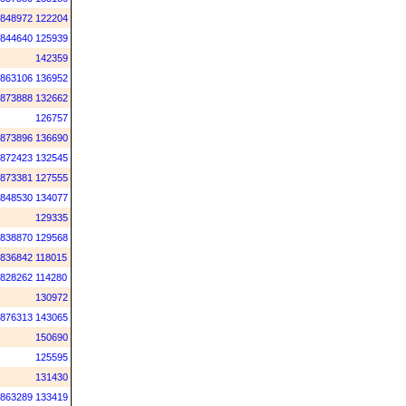
848972
122204
844640
125939
142359
863106
136952
873888
132662
126757
873896
136690
872423
132545
873381
127555
848530
134077
129335
838870
129568
836842
118015
828262
114280
130972
876313
143065
150690
125595
131430
863289
133419