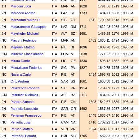
1N
Marconi Luca
ITA
MAR
AN
1828
1791.56
1719
1996
M
2N
Marocco Andrea
ITA
LAZ
RI
1733
1494.71
1058
1995
M
2N
Marzaduri Marco R.
ITA
SIC
CT
1611
1709.78
1618
1995
M
2N
Mastrantonio Giuseppe
ITA
LAZ
RM
1711
1622.43
1266
1996
M
2N
Mayrhofer Michael
ITA
ALT
BZ
1691
1489.25
1174
1995
M
NC
Miecchi Federico
ITA
MAR
AN
1452
1665.11
1494
1995
M
1N
Migliorini Matteo
ITA
PIE
BI
1896
1889.78
1972
1995
M
CM
Miracola Massimiliano
ITA
LOM
MI
2038
1771.22
1903
1995
M
1N
Mirata Danilo
ITA
LIG
GE
1830
1598.12
1352
1996
M
1N
Montalbano Federico
ITA
SIC
PA
1827
1840.75
1725
1995
M
NC
Nocera Carlo
ITA
PIE
AT
1434
1595.75
1092
1995
M
2N
Ortu Andrea
ITA
SAR
SS
1661
1653.38
1512
1995
M
1N
Palazzotto Roberto
ITA
SIC
PA
1914
1754.89
1723
1995
M
CM
Paltrinieri Nicholas
ITA
ALT
BZ
2116
1834.56
2001
1995
M
2N
Panero Simone
ITA
PIE
CN
1608
1542.67
1389
1996
M
2N
Pannella Leopoldo
ITA
SAR
OR
1692
1537.86
1087
1996
M
NC
Penengo Francesco
ITA
PIE
AT
1443
1636.67
1410
1995
M
NC
Perretta Luigi
ITA
CAM
NA
1416
1702.22
1517
1996
M
3N
Peruch Matteo
ITA
VEN
VR
1524
1614.56
1517
1996
M
2N
Petrescu Eduard
ITA
EMI
MO
1705
1582.83
1093
1996
M