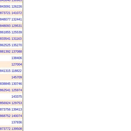
843040
130963
843091
126226
873721
141072
848077
132441
848093
129531
861855
125539
833541
131163
862525
135270
881392
137088
138406
127004
841315
118822
145709
838845
130746
862541
125974
143375
856924
129753
873756
139413
868752
140074
137936
873772
139508