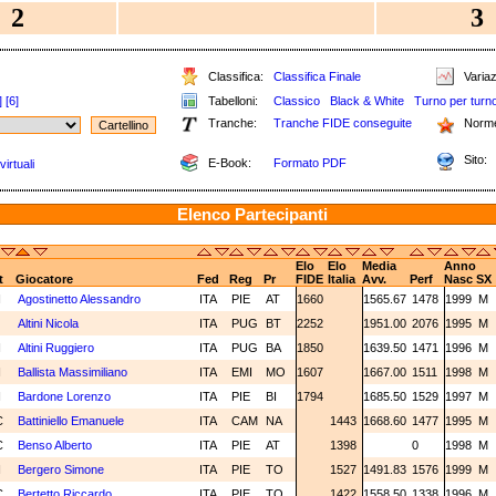
2
3
Classifica:
Classifica Finale
Variaz
]
[6]
Tabelloni:
Classico
Black & White
Turno per turn
Tranche:
Tranche FIDE conseguite
Norm
Sito:
E-Book:
Formato PDF
irtuali
Elenco Partecipanti
Elo
Elo
Media
Anno
t
Giocatore
Fed
Reg
Pr
FIDE
Italia
Avv.
Perf
Nasc
SX
N
Agostinetto Alessandro
ITA
PIE
AT
1660
1565.67
1478
1999
M
Altini Nicola
ITA
PUG
BT
2252
1951.00
2076
1995
M
N
Altini Ruggiero
ITA
PUG
BA
1850
1639.50
1471
1996
M
N
Ballista Massimiliano
ITA
EMI
MO
1607
1667.00
1511
1998
M
N
Bardone Lorenzo
ITA
PIE
BI
1794
1685.50
1529
1997
M
C
Battiniello Emanuele
ITA
CAM
NA
1443
1668.60
1477
1995
M
C
Benso Alberto
ITA
PIE
AT
1398
0
1998
M
N
Bergero Simone
ITA
PIE
TO
1527
1491.83
1576
1999
M
C
Bertetto Riccardo
ITA
PIE
TO
1422
1558.50
1338
1996
M