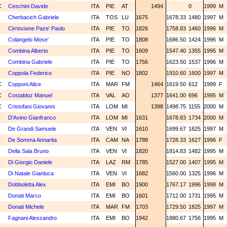
C
Ceschini Davide
ITA
PIE
AT
1494
0
1999
M
N
Cherbacich Gabriele
ITA
TOS
LU
1675
1678.33
1480
1997
M
N
Cirrincione Paze' Paolo
ITA
PIE
TO
1826
1758.83
1460
1996
M
N
Colangelo Mose'
ITA
PIE
TO
1808
1686.50
1424
1996
M
N
Combina Alberto
ITA
PIE
TO
1609
1547.40
1355
1995
M
N
Combina Gabriele
ITA
PIE
TO
1756
1623.50
1537
1996
M
N
Coppola Federico
ITA
PIE
NO
1802
1910.60
1600
1997
M
C
Copponi Alice
ITA
MAR
FM
1464
1619.50
612
1999
F
C
Costabloz Manuel
ITA
VAL
AO
1377
1641.00
696
1995
M
C
Cristofani Giovanni
ITA
LOM
MI
1398
1498.75
1155
2000
M
N
D'Avino Gianfranco
ITA
LOM
MI
1631
1678.83
1734
2000
M
N
De Grandi Samuele
ITA
VEN
VI
1610
1699.67
1825
1997
M
N
De Somma Annarita
ITA
CAM
NA
1788
1728.33
1627
1996
F
N
Della Sala Bruno
ITA
VEN
VI
1820
1814.83
1482
1995
M
N
Di Giorgio Daniele
ITA
LAZ
RM
1785
1527.00
1407
1995
M
N
Di Natale Gianluca
ITA
VEN
VI
1682
1560.00
1325
1996
M
N
Dobboletta Alex
ITA
EMI
BO
1900
1767.17
1996
1998
M
N
Donati Marco
ITA
EMI
BO
1601
1712.00
1731
1995
M
N
Donati Michele
ITA
MAR
FM
1703
1729.50
1825
1997
M
N
Fagnani Alessandro
ITA
EMI
BO
1942
1880.67
1756
1995
M