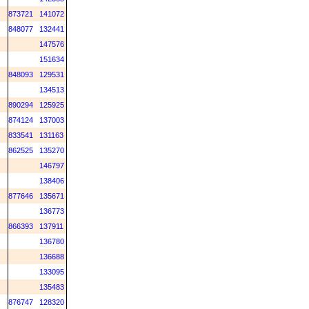
873721
141072
848077
132441
147576
151634
848093
129531
134513
890294
125925
874124
137003
833541
131163
862525
135270
146797
138406
877646
135671
136773
866393
137911
136780
136688
133095
135483
876747
128320