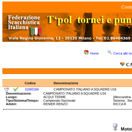
Conta
Home
Cerca altri to
CA
Codice
Denominazione
1106018A
CAMPIONATO ITALIANO A SQUADRE U16
Denominazione:
CAMPIONATO ITALIANO A SQUADRE U16
Luogo:
ACQUI TERME
[Alessandria 
Tipo/Sistema/Tempo:
Campionato Nazionale
Sistema: S
Arbitri:
RENIER RENZO
RICCA R.
Moto