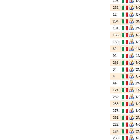
193
N
262
N
12
C
204
3
101
2
156
N
159
N
62
1
92
1
283
N
34
2
4
C
44
2
121
1
282
N
233
N
276
N
231
2
222
N
124
2
263
N