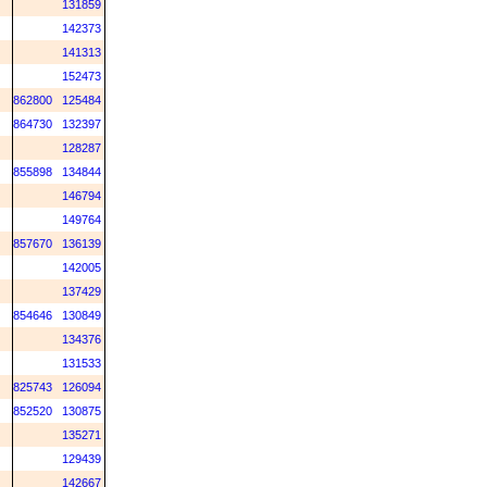
131859
142373
141313
152473
862800
125484
864730
132397
128287
855898
134844
146794
149764
857670
136139
142005
137429
854646
130849
134376
131533
825743
126094
852520
130875
135271
129439
142667