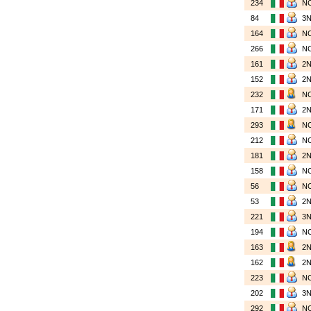
234
N
84
3
164
N
266
N
161
2
152
2
232
N
171
2
293
N
212
N
181
2
158
N
56
N
53
2
221
3
194
N
163
2
162
2
223
N
202
3
292
N