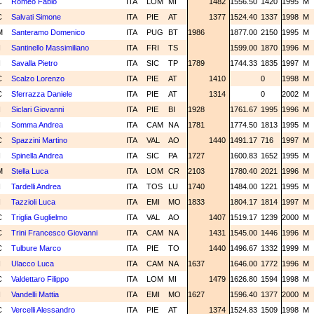
C
Romeo Fabio
ITA
LOM
MI
1482
1556.50
1420
1995
M
C
Salvati Simone
ITA
PIE
AT
1377
1524.40
1337
1998
M
M
Santeramo Domenico
ITA
PUG
BT
1986
1877.00
2150
1995
M
N
Santinello Massimiliano
ITA
FRI
TS
1599.00
1870
1996
M
N
Savalla Pietro
ITA
SIC
TP
1789
1744.33
1835
1997
M
C
Scalzo Lorenzo
ITA
PIE
AT
1410
0
1998
M
C
Sferrazza Daniele
ITA
PIE
AT
1314
0
2002
M
N
Siclari Giovanni
ITA
PIE
BI
1928
1761.67
1995
1996
M
N
Somma Andrea
ITA
CAM
NA
1781
1774.50
1813
1995
M
C
Spazzini Martino
ITA
VAL
AO
1440
1491.17
716
1997
M
N
Spinella Andrea
ITA
SIC
PA
1727
1600.83
1652
1995
M
M
Stella Luca
ITA
LOM
CR
2103
1780.40
2021
1996
M
N
Tardelli Andrea
ITA
TOS
LU
1740
1484.00
1221
1995
M
N
Tazzioli Luca
ITA
EMI
MO
1833
1804.17
1814
1997
M
C
Triglia Guglielmo
ITA
VAL
AO
1407
1519.17
1239
2000
M
C
Trini Francesco Giovanni
ITA
CAM
NA
1431
1545.00
1446
1996
M
C
Tulbure Marco
ITA
PIE
TO
1440
1496.67
1332
1999
M
N
Ulacco Luca
ITA
CAM
NA
1637
1646.00
1772
1996
M
C
Valdettaro Filippo
ITA
LOM
MI
1479
1626.80
1594
1998
M
N
Vandelli Mattia
ITA
EMI
MO
1627
1596.40
1377
2000
M
C
Vercelli Alessandro
ITA
PIE
AT
1374
1524.83
1509
1998
M