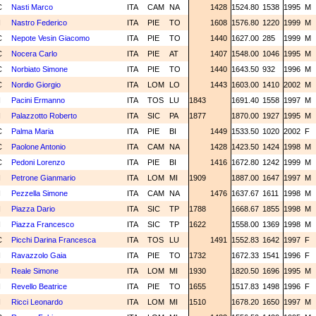
C
Nasti Marco
ITA
CAM
NA
1428
1524.80
1538
1995
M
N
Nastro Federico
ITA
PIE
TO
1608
1576.80
1220
1999
M
C
Nepote Vesin Giacomo
ITA
PIE
TO
1440
1627.00
285
1999
M
C
Nocera Carlo
ITA
PIE
AT
1407
1548.00
1046
1995
M
C
Norbiato Simone
ITA
PIE
TO
1440
1643.50
932
1996
M
C
Nordio Giorgio
ITA
LOM
LO
1443
1603.00
1410
2002
M
N
Pacini Ermanno
ITA
TOS
LU
1843
1691.40
1558
1997
M
N
Palazzotto Roberto
ITA
SIC
PA
1877
1870.00
1927
1995
M
C
Palma Maria
ITA
PIE
BI
1449
1533.50
1020
2002
F
C
Paolone Antonio
ITA
CAM
NA
1428
1423.50
1424
1998
M
C
Pedoni Lorenzo
ITA
PIE
BI
1416
1672.80
1242
1999
M
N
Petrone Gianmario
ITA
LOM
MI
1909
1887.00
1647
1997
M
N
Pezzella Simone
ITA
CAM
NA
1476
1637.67
1611
1998
M
N
Piazza Dario
ITA
SIC
TP
1788
1668.67
1855
1998
M
N
Piazza Francesco
ITA
SIC
TP
1622
1558.00
1369
1998
M
C
Picchi Darina Francesca
ITA
TOS
LU
1491
1552.83
1642
1997
F
N
Ravazzolo Gaia
ITA
PIE
TO
1732
1672.33
1541
1996
F
N
Reale Simone
ITA
LOM
MI
1930
1820.50
1696
1995
M
N
Revello Beatrice
ITA
PIE
TO
1655
1517.83
1498
1996
F
N
Ricci Leonardo
ITA
LOM
MI
1510
1678.20
1650
1997
M