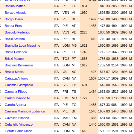
N
Bonino Matteo
ITA
PIE
TO
1851
1840.33
2059
1996
M
N
Boraso Alessio
ITA
VEN
VI
1960
1898.50
2300
1996
M
C
Borghi Dario
ITA
PIE
BI
1497
1578.00
1406
2000
M
C
Bosca Eros
ITA
PIE
AT
1455
1478.80
490
1999
M
Boscolo Federico
ITA
VEN
VE
2225
1838.50
2639
1996
M
C
Bozio Stefano
ITA
PIE
BI
1410
1710.40
1415
1997
M
N
Brambilla Luca Massimo
ITA
LOM
MB
1621
1650.80
1696
1995
M
N
Briata Federico
ITA
PIE
TO
1745
1712.17
1646
1998
M
N
Brizzi Matteo
ITA
TOS
PT
1866
1786.00
1935
1996
M
N
Brociner Beniamino
ITA
LOM
MI
1917
1752.50
2154
1996
M
C
Brscic Mattia
ITA
VAL
AO
1428
1517.67
1234
1998
M
N
Caiazza Antonio
ITA
CAM
NA
1557
1567.17
1609
1995
M
N
Calamia Giampaolo
ITA
SIC
TP
1691
1642.00
1546
1997
M
C
Camana Filippo
ITA
FRI
TS
1464
1633.00
1517
1999
M
N
Carletti Davide M.
ITA
EMI
MO
1727
1710.50
1736
1998
M
C
Carollo Andrea
ITA
PIE
TO
1485
1677.33
908
1999
M
N
Carraria Martinotti Ludovico
ITA
PIE
BI
1548
1657.83
1443
1998
M
C
Cavalieri Simone
ITA
MAR
FM
1365
1631.50
1469
1996
M
C
Cefariello Vincenzo
ITA
CAM
NA
1440
1630.00
1581
1996
M
N
Cerutti Fabio Maria
ITA
LOM
MI
1616
1589.17
1591
1997
M