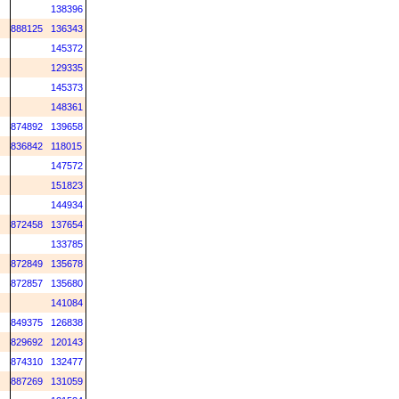
138396
888125
136343
145372
129335
145373
148361
874892
139658
836842
118015
147572
151823
144934
872458
137654
133785
872849
135678
872857
135680
141084
849375
126838
829692
120143
874310
132477
887269
131059