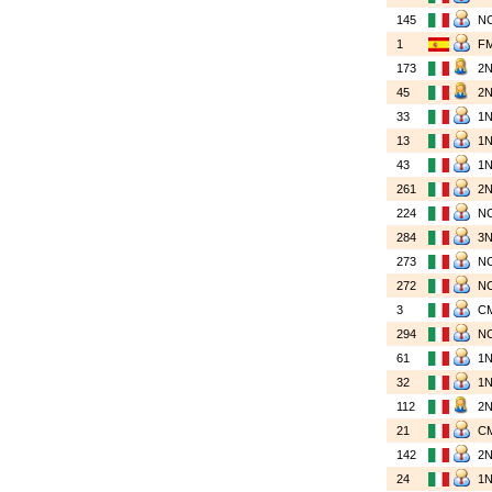
145
N
1
F
173
2
45
2
33
1
13
1
43
1
261
2
224
N
284
3
273
N
272
N
3
C
294
N
61
1
32
1
112
2
21
C
142
2
24
1