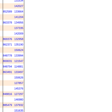
131534
142027
852589
133664
141204
863378
134956
137335
142009
869376
132958
862371
135190
150624
848778
133994
800031
121547
848794
114881
863491
133497
150626
127857
145376
848816
127297
146980
885479
137932
151635