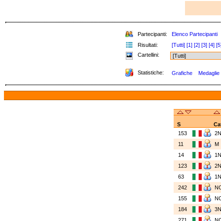
Partecipanti:
Elenco Partecipanti
Risultati:
[Tutti]
[1]
[2]
[3]
[4]
[5
Cartellini:
Statistiche:
Grafiche
Medaglie v
S
Ca
153
2
11
M
14
1
123
2
63
1
242
N
155
N
184
3
271
N