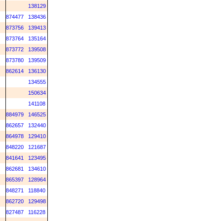
138129
874477
138436
873756
139413
873764
135164
873772
139508
873780
139509
862614
136130
134555
150634
141108
884979
146525
862657
132440
864978
129410
848220
121687
841641
123495
862681
134610
865397
128964
848271
118840
862720
129498
827487
116228