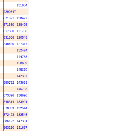
131684
2290847
871621
138427
871630
138426
817600
121750
831506
120545
848450
127317
152474
144783
150639
145370
142367
880752
143653
146793
873896
136690
848514
133991
878359
132544
872423
132545
886122
147361
863190
131687