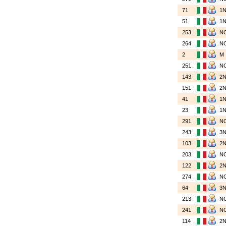
71
1
51
1
253
N
264
N
2
M
251
N
143
2
151
2
41
1
23
1
291
N
243
3
103
2
203
N
122
2
274
N
64
3
213
N
241
N
114
2