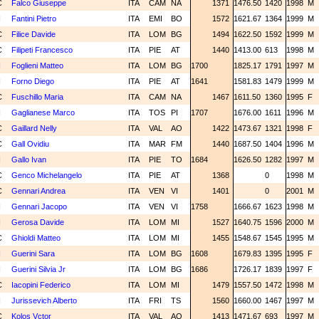
C
Falco Giuseppe
ITA
CAM
NA
1371
1476.50
1420
1998
M
N
Fantini Pietro
ITA
EMI
BO
1572
1621.67
1364
1999
M
C
Filice Davide
ITA
LOM
BG
1494
1622.50
1592
1999
M
C
Filipeti Francesco
ITA
PIE
AT
1440
1413.00
613
1998
M
N
Foglieni Matteo
ITA
LOM
BG
1700
1825.17
1791
1997
M
N
Forno Diego
ITA
PIE
AT
1641
1581.83
1479
1999
M
C
Fuschillo Maria
ITA
CAM
NA
1467
1611.50
1360
1995
F
N
Gaglianese Marco
ITA
TOS
PI
1707
1676.00
1611
1996
M
C
Gaillard Nelly
ITA
VAL
AO
1422
1473.67
1321
1998
F
C
Gall Ovidiu
ITA
MAR
FM
1440
1687.50
1404
1996
M
N
Gallo Ivan
ITA
PIE
TO
1684
1626.50
1282
1997
M
C
Genco Michelangelo
ITA
PIE
AT
1368
0
1998
M
C
Gennari Andrea
ITA
VEN
VI
1401
0
2001
M
N
Gennari Jacopo
ITA
VEN
VI
1758
1666.67
1623
1998
M
N
Gerosa Davide
ITA
LOM
MI
1527
1640.75
1596
2000
M
C
Ghioldi Matteo
ITA
LOM
MI
1455
1548.67
1545
1995
M
N
Guerini Sara
ITA
LOM
BG
1608
1679.83
1395
1995
F
N
Guerini Silvia Jr
ITA
LOM
BG
1686
1726.17
1839
1997
F
C
Iacopini Federico
ITA
LOM
MI
1479
1557.50
1472
1998
M
N
Jurissevich Alberto
ITA
FRI
TS
1560
1660.00
1467
1997
M
C
Kolos Vctor
ITA
VAL
AO
1413
1471.67
693
1997
M