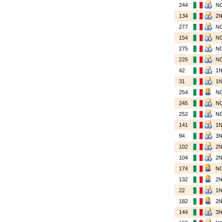
244
N
134
2
277
N
154
N
275
N
225
N
42
1
31
1
254
N
245
N
252
N
141
1
94
3
102
2
104
2
174
N
132
2
22
1
182
2
144
3