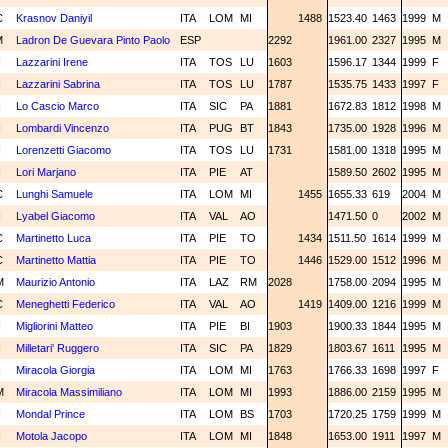
C
Krasnov Daniyil
ITA
LOM
MI
1488
1523.40
1463
1999
M
M
Ladron De Guevara Pinto Paolo
ESP
2292
1961.00
2327
1995
M
N
Lazzarini Irene
ITA
TOS
LU
1603
1596.17
1344
1999
F
N
Lazzarini Sabrina
ITA
TOS
LU
1787
1535.75
1433
1997
F
N
Lo Cascio Marco
ITA
SIC
PA
1881
1672.83
1812
1998
M
N
Lombardi Vincenzo
ITA
PUG
BT
1843
1735.00
1928
1996
M
N
Lorenzetti Giacomo
ITA
TOS
LU
1731
1581.00
1318
1995
M
N
Lori Marjano
ITA
PIE
AT
1589.50
2602
1995
M
C
Lunghi Samuele
ITA
LOM
MI
1455
1655.33
619
2004
M
N
Lyabel Giacomo
ITA
VAL
AO
1471.50
0
2002
M
C
Martinetto Luca
ITA
PIE
TO
1434
1511.50
1614
1999
M
C
Martinetto Mattia
ITA
PIE
TO
1446
1529.00
1512
1996
M
M
Maurizio Antonio
ITA
LAZ
RM
2028
1758.00
2094
1995
M
C
Meneghetti Federico
ITA
VAL
AO
1419
1409.00
1216
1999
M
N
Migliorini Matteo
ITA
PIE
BI
1903
1900.33
1844
1995
M
N
Milletari' Ruggero
ITA
SIC
PA
1829
1803.67
1611
1995
M
N
Miracola Giorgia
ITA
LOM
MI
1763
1766.33
1698
1997
F
M
Miracola Massimiliano
ITA
LOM
MI
1993
1886.00
2159
1995
M
N
Mondal Prince
ITA
LOM
BS
1703
1720.25
1759
1999
M
N
Motola Jacopo
ITA
LOM
MI
1848
1653.00
1911
1997
M