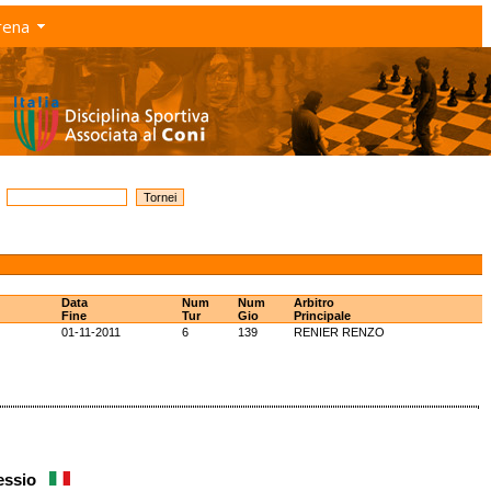
rena
Data
Num
Num
Arbitro
Fine
Tur
Gio
Principale
01-11-2011
6
139
RENIER RENZO
lessio