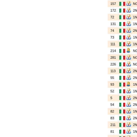
157
N
172
2
72
1
131
1
74
2
73
1
111
1
214
N
281
N
226
N
113
2
55
2
93
1
52
1
5
2
54
2
82
1
83
2
211
2
81
1