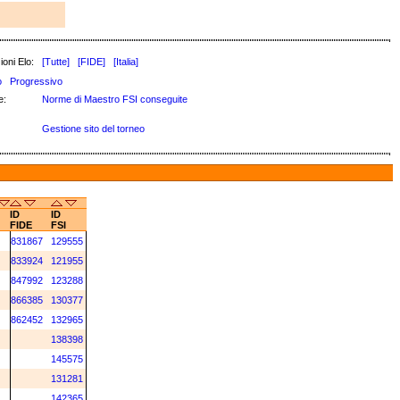
ioni Elo:
[Tutte]
[FIDE]
[Italia]
o
Progressivo
e:
Norme di Maestro FSI conseguite
Gestione sito del torneo
ID
ID
FIDE
FSI
831867
129555
833924
121955
847992
123288
866385
130377
862452
132965
138398
145575
131281
142365