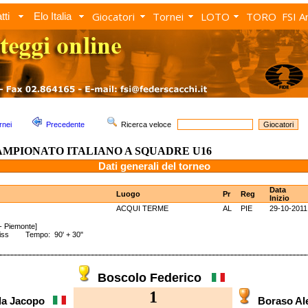
Giocatori
Tornei
LOTO
TORO
FSI A
tti
Elo Italia
rnei
Precedente
Ricerca veloce
MPIONATO ITALIANO A SQUADRE U16
Dati generali del torneo
Data
Luogo
Pr
Reg
Inizio
ACQUI TERME
AL
PIE
29-10-2011
- Piemonte]
wiss Tempo: 90' + 30"
Boscolo Federico
1
la Jacopo
Boraso A