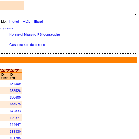
 Elo:
[Tutte]
[FIDE]
[Italia]
rogressivo
Norme di Maestro FSI conseguite
Gestione sito del torneo
ID
ID
FIDE
FSI
134309
138526
150600
144575
142833
129371
144647
138330
151795