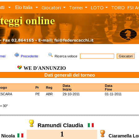
Giocatori
Tornei
LOTO
TORO
FSI A
tti
Elo Italia
rnei
Precedente
Ricerca veloce
WE D'ANNUNZIO
Dati generali del torneo
Data
Data
uogo
Pr
Reg
Inizio
Fine
ESCARA
PE
ABR
29-10-2011
01-11-2011
+ 30"
Ramundi Claudia
1
 Nicola
Ciaramella 