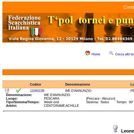
Conta
Home
Cerca altri to
Codice
Denominazione
L
1106022B
WE D'ANNUNZIO
P
Denominazione:
WE D'ANNUNZIO
Luogo:
PESCARA
[Pescara - Abruzzo]
Tipo/Sistema/Tempo:
Week-end
Sistema: Swiss Tempo: 90' 
Arbitri:
CENTORAME ACHILLE
Leone