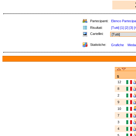
Partecipanti:
Elenco Partecipa
Risultati:
[Tutti]
[1]
[2]
[3]
[
Cartellini:
Statistiche:
Grafiche
Medagl
S
12
8
2
9
10
7
3
4
5