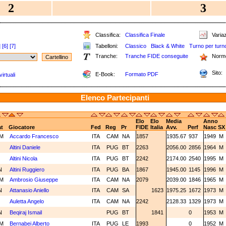
2
3
Classifica:
Classifica Finale
Variaz
]
[6]
[7]
Tabelloni:
Classico
Black & White
Turno per turn
Tranche:
Tranche FIDE conseguite
Norm
Sito:
E-Book:
Formato PDF
irtuali
Elenco Partecipanti
Elo
Elo
Media
Anno
t
Giocatore
Fed
Reg
Pr
FIDE
Italia
Avv.
Perf
Nasc
SX
M
Accardo Francesco
ITA
CAM
NA
1857
1935.67
937
1949
M
M
Altini Daniele
ITA
PUG
BT
2263
2056.00
2856
1964
M
M
Altini Nicola
ITA
PUG
BT
2242
2174.00
2540
1995
M
N
Altini Ruggiero
ITA
PUG
BA
1867
1945.00
1145
1996
M
M
Ambrosio Giuseppe
ITA
CAM
NA
2079
2039.00
1846
1965
M
N
Attanasio Aniello
ITA
CAM
SA
1623
1975.25
1672
1973
M
M
Auletta Angelo
ITA
CAM
NA
2242
2128.33
1329
1973
M
N
Beqiraj Ismail
PUG
BT
1841
0
1953
M
M
Bernabei Alberto
ITA
PUG
LE
1993
0
1952
M