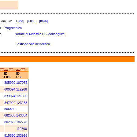
ioni Elo:
[Tutte]
[FIDE]
[Italia]
o
Progressivo
e:
Norme di Maestro FSI conseguite
Gestione sito del torneo
ID
ID
FIDE
FSI
805920
107072
800694
112268
833924
121955
847992
123288
806439
882658
143864
802972
102778
119790
815560
103916