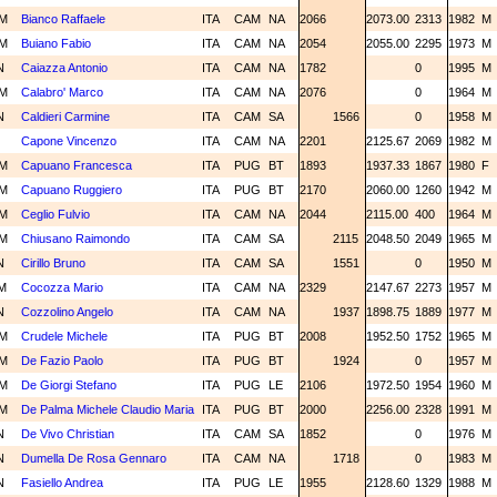
M
Bianco Raffaele
ITA
CAM
NA
2066
2073.00
2313
1982
M
M
Buiano Fabio
ITA
CAM
NA
2054
2055.00
2295
1973
M
N
Caiazza Antonio
ITA
CAM
NA
1782
0
1995
M
M
Calabro' Marco
ITA
CAM
NA
2076
0
1964
M
N
Caldieri Carmine
ITA
CAM
SA
1566
0
1958
M
M
Capone Vincenzo
ITA
CAM
NA
2201
2125.67
2069
1982
M
M
Capuano Francesca
ITA
PUG
BT
1893
1937.33
1867
1980
F
M
Capuano Ruggiero
ITA
PUG
BT
2170
2060.00
1260
1942
M
M
Ceglio Fulvio
ITA
CAM
NA
2044
2115.00
400
1964
M
M
Chiusano Raimondo
ITA
CAM
SA
2115
2048.50
2049
1965
M
N
Cirillo Bruno
ITA
CAM
SA
1551
0
1950
M
M
Cocozza Mario
ITA
CAM
NA
2329
2147.67
2273
1957
M
N
Cozzolino Angelo
ITA
CAM
NA
1937
1898.75
1889
1977
M
M
Crudele Michele
ITA
PUG
BT
2008
1952.50
1752
1965
M
M
De Fazio Paolo
ITA
PUG
BT
1924
0
1957
M
M
De Giorgi Stefano
ITA
PUG
LE
2106
1972.50
1954
1960
M
M
De Palma Michele Claudio Maria
ITA
PUG
BT
2000
2256.00
2328
1991
M
N
De Vivo Christian
ITA
CAM
SA
1852
0
1976
M
N
Dumella De Rosa Gennaro
ITA
CAM
NA
1718
0
1983
M
N
Fasiello Andrea
ITA
PUG
LE
1955
2128.60
1329
1988
M