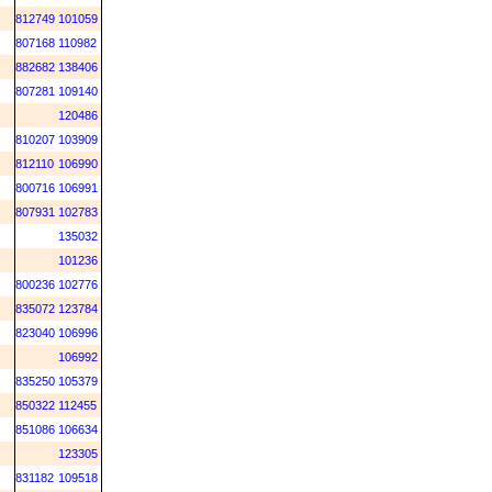
812749
101059
807168
110982
882682
138406
807281
109140
120486
810207
103909
812110
106990
800716
106991
807931
102783
135032
101236
800236
102776
835072
123784
823040
106996
106992
835250
105379
850322
112455
851086
106634
123305
831182
109518