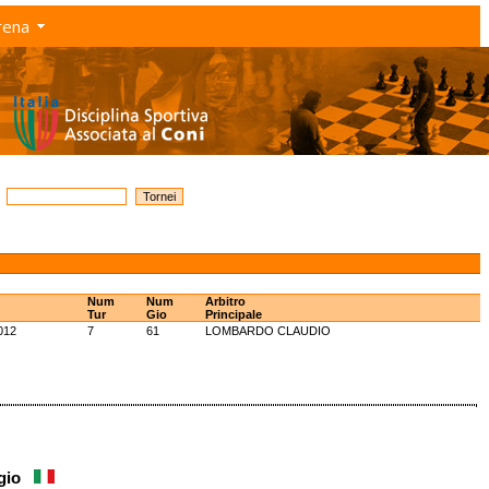
rena
Num
Num
Arbitro
Tur
Gio
Principale
012
7
61
LOMBARDO CLAUDIO
rgio