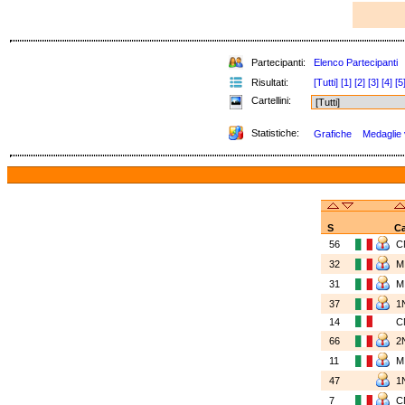
Partecipanti:
Elenco Partecipanti
Risultati:
[Tutti]
[1]
[2]
[3]
[4]
[5
Cartellini:
Statistiche:
Grafiche
Medaglie v
S
Ca
56
C
32
31
37
1
14
C
66
2
11
47
1
7
C