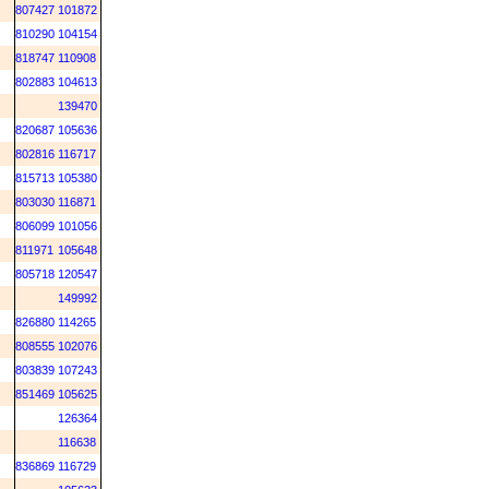
807427
101872
810290
104154
818747
110908
802883
104613
139470
820687
105636
802816
116717
815713
105380
803030
116871
806099
101056
811971
105648
805718
120547
149992
826880
114265
808555
102076
803839
107243
851469
105625
126364
116638
836869
116729