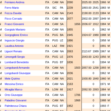
M
Femiano Andrea
ITA
CAM
NA
2090
2025.00
2025
1966
M
M
Ferro Mario
ITA
SIC
PA
2239
1893.00
2541
1983
M
M
Fezza Davide
ITA
CAM
NA
2143
2190.00
2133
1984
M
M
Ficco Corrado
ITA
CAM
NA
2077
2002.00
2097
1949
M
N
Frasci Giovanni
ITA
CAM
SA
1656
2036.67
1912
1984
M
M
Gargiulo Mariano
ITA
CAM
NA
1855
0
1962
M
N
Gorgoglione Enrico
ITA
PUG
BA
1945
1924.67
1980
1988
M
M
Inguscio Giorgio
ITA
PUG
LE
1886
0
1958
M
N
Laudisa Antonio
ITA
LAZ
RM
1921
0
1991
M
M
Liguori Renato
ITA
CAM
NA
2063
2113.67
1989
1967
M
M
Limongelli Sergio
ITA
PUG
LE
1976
2043.00
1243
1956
M
N
Lombardi Benedetto
ITA
PUG
BT
1836
0
1994
M
N
Longobardi Armando
ITA
CAM
NA
1503
2057.50
1258
1993
M
M
Longobardi Giuseppe
ITA
CAM
NA
2036
0
1962
M
M
Mele Quirino
ITA
CAM
NA
2021
1930.80
1840
1960
M
M
Messina Enrico
ITA
CAM
NA
2163
0
1971
M
N
Miraglia Marco
ITA
LOM
MI
1917
2092.50
2093
1984
M
N
Orto Giuseppe
ITA
CAM
NA
1706
0
1969
M
N
Paladino Giovanni
ITA
CAM
NA
1868
0
1988
M
N
Palmitessa Chiara
ITA
PUG
BT
1952
0
1993
F