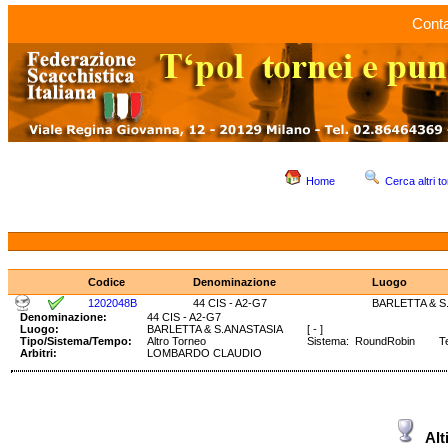
Conta
Home
Cerca altri to
Codice
Denominazione
Luogo
1202048B
44 CIS - A2-G7
BARLETTA & S
Denominazione:
44 CIS - A2-G7
Luogo:
BARLETTA & S.ANASTASIA
[ - ]
Tipo/Sistema/Tempo:
Altro Torneo
Sistema: RoundRobin Temp
Arbitri:
LOMBARDO CLAUDIO
Alt