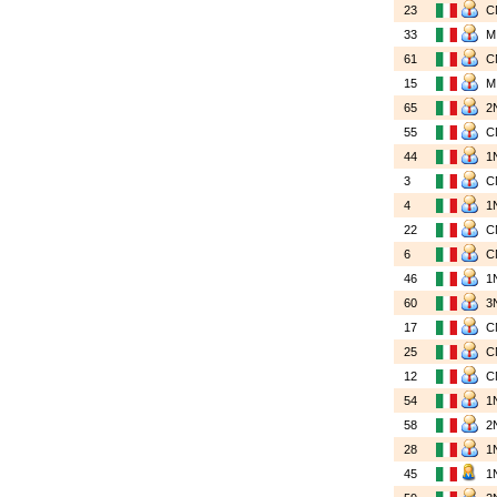
23
C
33
61
C
15
65
2
55
C
44
1
3
C
4
1
22
C
6
C
46
1
60
3
17
C
25
C
12
C
54
1
58
2
28
1
45
1