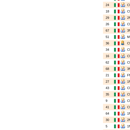
24
C
18
C
29
2
26
C
67
3
51
36
C
34
C
16
C
62
C
68
3
21
F
27
1
43
C
35
C
9
C
41
C
64
1
30
2
5
1