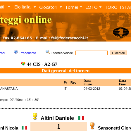
Giocatori
Tornei
LOTO
TORO
FSI A
tti
Elo Italia
rnei
Precedente
Ricerca veloce
44 CIS - A2-G7
Dati generali del torneo
Data
Data
Pr
Reg
Inizio
Fine
.ANASTASIA
IT
04-03-2012
01-04-2
o: 90' /40ms + 15' + 30"
Altini Daniele
1
ini Nicola
Sansonetti Gio