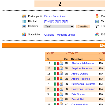
2
Partecipanti:
Elenco Partecipanti
Clas
Risultati:
[Tutti]
[1]
[2]
[3]
[4]
[5]
Tabe
Cartellini:
Tra
Statistiche:
E-B
Grafiche
Medaglie virtuali
Ele
S
Cat
Giocatore
Fed
19
2N
Abuhamdieh Nando
ITA
26
3N
Angeloni Federico
ITA
13
2N
Arbore Daniele
ITA
18
2N
Arbore Federica
ITA
7
2N
Bevilacqua Salvatore
ITA
20
3N
Bonavena Domenico
ITA
9
2N
Bria Simone
ITA
1
1N
Brozzi Silvio
ITA
23
NC
Caputo Andrea
ITA