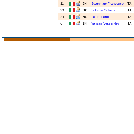
11
2N
Sgammato Francesco
ITA
29
NC
Solazzo Gabriele
ITA
24
NC
Teti Roberto
ITA
6
1N
Vanzan Alessandro
ITA