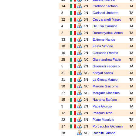
14
2N
Carbone Stefano
ITA
8
2N
Carlacci Umberto
ITA
32
3N
Ceccaranelli Mauro
ITA
4
1N
De Lisa Carmine
ITA
2
2N
Doromeychuk Anton
ITA
33
2N
Epitome Nando
ITA
10
2N
Festa Simone
ITA
16
2N
Gerlando Onofrio
ITA
25
NC
Giannandrea Fabio
ITA
5
2N
Guerrieri Federico
ITA
31
NC
Khayat Sadok
ITA
21
3N
La Greca Matteo
ITA
30
NC
Marone Giacomo
ITA
27
NC
Morganti Massimo
ITA
15
2N
Navarra Stefano
ITA
3
2N
Papa Giorgio
ITA
12
2N
Pasquini Ivan
ITA
22
3N
Piatto Maurizio
ITA
17
2N
Porcacchia Giovanni
ITA
28
NC
Ruscitti Simone