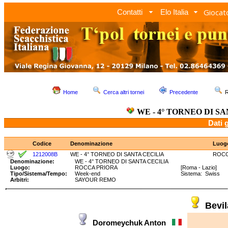
Giocato
Contatti
Elo Italia
Home
Cerca altri tornei
Precedente
R
WE - 4° TORNEO DI S
Dati 
Codice
Denominazione
Luog
1212008B
WE - 4° TORNEO DI SANTA CECILIA
ROCC
Denominazione:
WE - 4° TORNEO DI SANTA CECILIA
Luogo:
ROCCA PRIORA
[Roma - Lazio]
Tipo/Sistema/Tempo:
Week-end
Sistema: Swiss T
Arbitri:
SAYOUR REMO
Bevi
Doromeychuk Anton