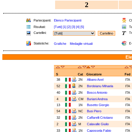
2
Partecipanti:
Elenco Partecipanti
Cl
Risultati:
[Tutti]
[1]
[2]
[3]
[4]
[5]
Ta
Cartellini:
Tr
Statistiche:
E-
Grafiche
Medaglie virtuali
Ele
S
Cat
Giocatore
Fed
38
2N
Albano Axel
ITA
52
2N
Bordeianu Mihaela
ITA
40
2N
Bosco Antonio
ITA
4
CM
Buriani Andrea
ITA
13
1N
Busetto Giorgio
ITA
54
NC
Busi Piero
ITA
32
2N
Caffarelli Cristiano
ITA
2
M
Calavalle Giulio
ITA
33
1N
Capossela Fabio
ITA