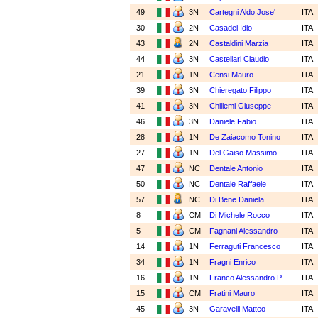
49
3N
Cartegni Aldo Jose'
ITA
30
2N
Casadei Idio
ITA
43
2N
Castaldini Marzia
ITA
44
3N
Castellari Claudio
ITA
21
1N
Censi Mauro
ITA
39
3N
Chieregato Filippo
ITA
41
3N
Chillemi Giuseppe
ITA
46
3N
Daniele Fabio
ITA
28
1N
De Zaiacomo Tonino
ITA
27
1N
Del Gaiso Massimo
ITA
47
NC
Dentale Antonio
ITA
50
NC
Dentale Raffaele
ITA
57
NC
Di Bene Daniela
ITA
8
CM
Di Michele Rocco
ITA
5
CM
Fagnani Alessandro
ITA
14
1N
Ferraguti Francesco
ITA
34
1N
Fragni Enrico
ITA
16
1N
Franco Alessandro P.
ITA
15
CM
Fratini Mauro
ITA
45
3N
Garavelli Matteo
ITA