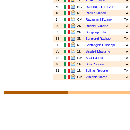
22
1N
Proietti Tosca
ITA
59
NC
Ranellucci Lorenzo
ITA
48
NC
Ranieri Matteo
ITA
7
CM
Ravagnani Tiziano
ITA
29
2N
Rubbini Roberto
ITA
35
2N
Sangiorgi Fabio
ITA
58
3N
Sangiorgi Raphael
ITA
60
NC
Santangelo Giuseppe
ITA
23
1N
Sasdelli Massimo
ITA
12
CM
Scali Fausto
ITA
10
1N
Setti Roberto
ITA
31
1N
Solinas Roberto
ITA
3
CM
Vincenzi Marco
ITA