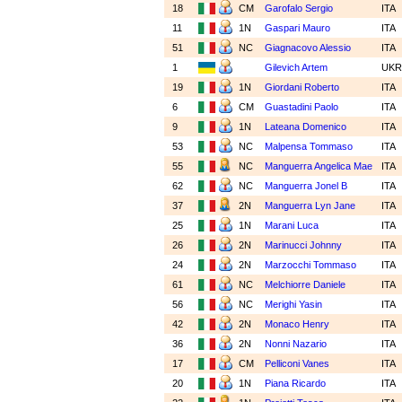
18
CM
Garofalo Sergio
ITA
11
1N
Gaspari Mauro
ITA
51
NC
Giagnacovo Alessio
ITA
1
Gilevich Artem
UK
19
1N
Giordani Roberto
ITA
6
CM
Guastadini Paolo
ITA
9
1N
Lateana Domenico
ITA
53
NC
Malpensa Tommaso
ITA
55
NC
Manguerra Angelica Mae
ITA
62
NC
Manguerra Jonel B
ITA
37
2N
Manguerra Lyn Jane
ITA
25
1N
Marani Luca
ITA
26
2N
Marinucci Johnny
ITA
24
2N
Marzocchi Tommaso
ITA
61
NC
Melchiorre Daniele
ITA
56
NC
Merighi Yasin
ITA
42
2N
Monaco Henry
ITA
36
2N
Nonni Nazario
ITA
17
CM
Pelliconi Vanes
ITA
20
1N
Piana Ricardo
ITA