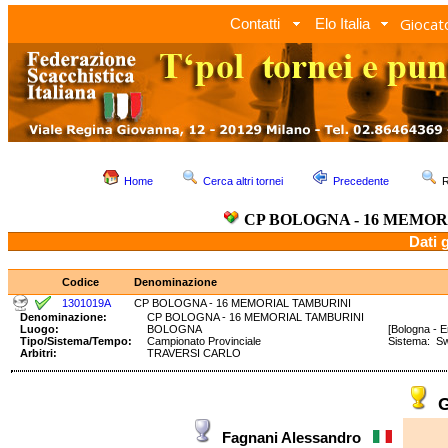
Giocato
Contatti
Elo Italia
Home
Cerca altri tornei
Precedente
R
CP BOLOGNA - 16 MEMO
Dati 
Codice
Denominazione
1301019A
CP BOLOGNA - 16 MEMORIAL TAMBURINI
Denominazione:
CP BOLOGNA - 16 MEMORIAL TAMBURINI
Luogo:
BOLOGNA
[Bologna - 
Tipo/Sistema/Tempo:
Campionato Provinciale
Sistema: S
Arbitri:
TRAVERSI CARLO
G
Fagnani Alessandro